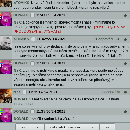
ATOMIKS
: Navrhy? Rad to zmenim :-) Jen tohle bylo takove last minute
doplnovani a placl jsem tam prvni blbost, ktera me napadla :)
DONALD
11:43:09 3.4.2021
NYX
: a dokonce jsem ten příspěvěk možná i našel (minimálně to
obsahuje stejný obrázek), postoval ho někdo jiný...
[BUSH13 @ USTAV .
PRO . DUSEVNE . VYSMATE]
ATOMIKS
11:42:55 3.4.2021
1 odpověď
-1
ještě co se týče toho vyhledávání, šlo by prosím v rámci nápovědy změnit
koudyho kremrolový anál na něco méně konkrétního? (mě to tedy uráží v
tom smyslu, že jsem bůh ví proč skončil v jeho DI, tak když už, tak už).
DONALD
11:38:56 3.4.2021
NYX
: ale mně to notifikuje o nějákém příspěvku, který podle mě vůbec
není můj :) To s těma sochama jsem nepostoval (nebo si toho nejsem
vědom, nenajdu nic takového ani když hledám své příspěvky), v
seznamu notifikací to taky není...
NYX
11:36:14 3.4.2021
2 odpovědi
DONALD
: U notifikaci na palce chybi nejaka ikonka palce. Uz mam
poznamenane.
DONALD
11:35:30 3.4.2021
DONALD
: *skočilo
stejně jako
včera :)
<<
<
automatické načítání
>
>>