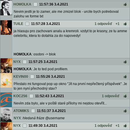
HOMOLKA
11:57:36 3.4.2021
Nevim jestli je to zamer, ale me zmizel blok - urcite bych potreboval
zalohu ve forme txt
TUILE
11:57:28 3.4.2021
1 odpověď
+1
ja hlasuju pro zachovani analu a kremroli. vzdyt to je krasny, ze tu amme
celebritu, ktera to dotahla za do napovedy!
HOMOLKA
: osobni -> blok
NYX
11:57:25 3.4.2021
HOMOLKA
: Je to ted pod profilem.
KEVIN00
11:55:26 3.4.2021
Přestalo mi fungovat pop up okno "Jít na první nepřečtený příspěvek". Je
to jen nyní přechodný stav?
KOC256
11:52:43 3.4.2021
1 odpověď
Nevím zda bylo, ale v poště staré přílohy mi nejdou otevřít...
ATOMIKS
11:51:37 3.4.2021
NYX
:
hledaná fráze @username
NYX
11:49:30 3.4.2021
1 odpověď
+1