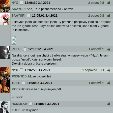
NYX
12:06:10 3.4.2021
2 odpovědi
SAAYURI
: Ano, uz je poznamenano k oprave.
SAAYURI
12:05:01 3.4.2021
2 odpovědi
Filtrovala jsem, ale nenasla jsem. Ty prazdne prispevky jsou co? Napada
me jen ignore, resp. kdyz nekdo odpovida nekomu, koho mam v ignore...
je to mozne?
RETAL
12:03:12 3.4.2021
1 odpověď
Na stránce s loginem chybí v titulku stránky název webu - "Nyx". Je tam
pouze "úvod". Kvůli správcům hesel.
Děkuji a dobrá práce s přepisem.
NYX
12:02:25 3.4.2021
1 odpověď
+3
PNXNTDD
: Muze byt takhle?
TUILE
11:58:36 3.4.2021
1 odpověď
KOC256
: resilo se tu myslim jen pdf
viz
NYX
HOMOLKA
11:58:03 3.4.2021
TUILE
: uf, diky moc