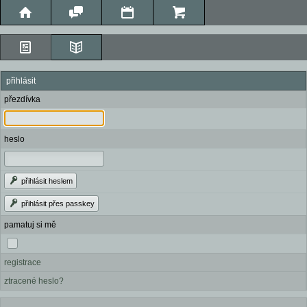
přihlásit
přezdívka
heslo
přihlásit heslem
přihlásit přes passkey
pamatuj si mě
registrace
ztracené heslo?