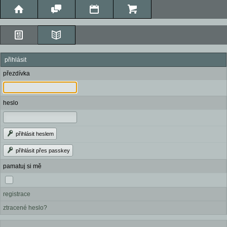
přihlásit
přezdívka
heslo
přihlásit heslem
přihlásit přes passkey
pamatuj si mě
registrace
ztracené heslo?