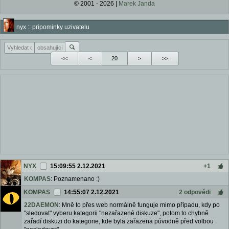
© 2001 - 2026 |
Marek Janda
nyx :: pripominky uzivatelu
<<
<
>
>>
NYX
15:09:55 2.12.2021
+1
KOMPAS
: Poznamenano :)
KOMPAS
14:55:07 2.12.2021
2 odpovědi
22DAEMON
: Mně to přes web normálně funguje mimo případu, kdy po
"sledovat" vyberu kategorii "nezařazené diskuze", potom to chybně
zařadí diskuzi do kategorie, kde byla zařazena původně před volbou