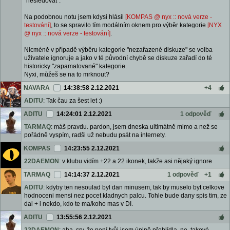
"nesledovat".
Na podobnou notu jsem kdysi hlásil
[KOMPAS @ nyx :: nová verze -
testování]
,
to se spravilo tím modálním oknem pro výběr kategorie
[NYX
@ nyx :: nová verze - testování]
.
Nicméně v případě výběru kategorie "nezařazené diskuze" se volba
uživatele ignoruje a jako v té původní chybě se diskuze zařadí do té
historicky "zapamatované" kategorie.
Nyxi, můžeš se na to mrknout?
NAVARA
14:38:58 2.12.2021
+4
ADITU
: Tak čau za šest let :)
ADITU
14:24:01 2.12.2021
1 odpověď
TARMAQ
: máš pravdu. pardon, jsem dneska ultimátně mimo a než se
pořádně vyspím, radši už nebudu psát na internety.
KOMPAS
14:23:55 2.12.2021
22DAEMON
: v klubu vidím +22 a 22 ikonek, takže asi nějaký ignore
TARMAQ
14:14:37 2.12.2021
1 odpověď
+1
ADITU
: kdyby ten nesoulad byl dan minusem, tak by muselo byt celkove
hodnoceni mensi nez pocet kladnych palcu. Tohle bude dany spis tim, ze
dal + i nekdo, kdo te ma/koho mas v DI.
ADITU
13:55:56 2.12.2021