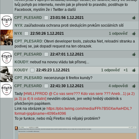
tvůj pohyb po internetu, nevím jak je přesně to pravidlo, postihuje to
Facebook, myslím že i Twitter a další
CPT_PLESARD
23:01:56 1.12.2021
NYX
: zaúřadovala ochrana proti sledujícím prvkům sociálních sítí
NYX
22:50:26 1.12.2021
1 odpověď
CPT_PLESARD
: Otevri developer tools, zalozka Net, reloadni stranku a
podivej se, jak dopadl request na ten obrazek.
CPT_PLESARD
22:47:01 1.12.2021
KOUDY
: nebuď na novou vládu tak přísnej...
KOUDY
22:45:23 1.12.2021
1 odpověď
+1
CPT_PLESARD
: necenzuruje ti firefox kundy?
CPT_PLESARD
22:41:30 1.12.2021
4 odpovědi
Tady
[HWLLFFRDD @ Co vas sere??? Kdo vas sere ??? Aneb...1) ja 2)
ja 3) ja 4) ti ostatni]
nevidím obrázek, jen velký hnědý obdélník s
přetrženým papírkem.
Link na obrázek je
https://pbs.twimg.com/media/FFh7B50XwAwHDiL?
format=jpg&name=4096x4096
To je funkce, nebo můj Firefox má nějaký problém?