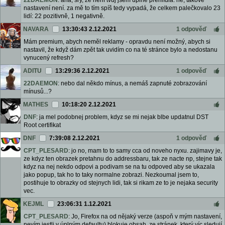
22DAEMON
: aha, sry, že není tvůj jsem úplně přehlídla. ne, takové
nastavení není. za mě to tím spíš tedy vypadá, že celkem palečkovalo 23
lidí: 22 pozitivně, 1 negativně.
NAVARA
13:30:43 2.12.2021
1 odpověď
Mám premium, abych neměl reklamy - opravdu není možný, abych si
nastavil, že když dám zpět tak uvidím co na té stránce bylo a nedostanu
vynucený refresh?
ADITU
13:29:36 2.12.2021
1 odpověď
22DAEMON
: nebo dal někdo mínus, a nemáš zapnuté zobrazování
mínusů...?
MATHES
10:18:20 2.12.2021
DNF
: ja mel podobnej problem, kdyz se mi nejak blbe updatnul DST
Root certifikat
DNF
7:39:08 2.12.2021
1 odpověď
CPT_PLESARD
: jo no, mam to to samy cca od noveho nyxu. zajimavy je,
ze kdyz ten obrazek pretahnu do addressbaru, tak ze nacte np, stejne tak
kdyz na nej nekdo odpovi a podivam se na tu odpoved aby se ukazala
jako popup, tak ho to taky normalne zobrazi. Nezkoumal jsem to,
postihuje to obrazky od stejnych lidi, tak si rikam ze to je nejaka security
vec.
KEJML
23:06:31 1.12.2021
CPT_PLESARD
: Jo, Firefox na od nějaký verze (aspoň v mým nastavení,
nevím jestli v úplným defaultu) blokuje obsah, ze stránek, který víc sledují