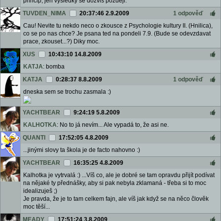
princip, jen vysledky se dozvis pozdeji.
TUVDEN_NIMA
20:37:46 2.9.2009
1 odpověď
Cau! Nevite tu nekdo neco o zkousce z Psychologie kultury II. (Hnilica),
co se po nas chce? Je psana ted na pondeli 7.9. (Bude se odevzdavat
prace, zkouset...?) Diky moc.
XUS
10:43:10 14.8.2009
KATJA
: bomba
KATJA
0:28:37 8.8.2009
1 odpověď
dneska sem se trochu zasmala :)
YACHTBEAR
9:24:19 5.8.2009
KALHOTKA
: No to já nevím... Ale vypadá to, že asi ne.
QUANTI
17:52:05 4.8.2009
...jinými slovy ta škola je de facto nahovno :)
YACHTBEAR
16:35:25 4.8.2009
Kalhotka je vytrvalá :) ...Víš co, ale je dobré se tam opravdu přijít podívat
na nějaké ty přednášky, aby si pak nebyla zklamaná - třeba si to moc
idealizuješ ;)
Je pravda, že je to tam celkem fajn, ale víš jak když se na něco člověk
moc těší...
MEADY
17:51:24 3.8.2009