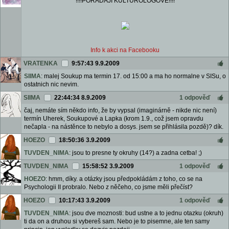
!!!!POŘÁDAJÍ KULTUROLOGOVÉ!!!!
Info k akci na Facebooku
VRATENKA
9:57:43 9.9.2009
SIIMA
: malej Soukup ma termin 17. od 15:00 a ma ho normalne v SISu, o
ostatnich nic nevim.
SIIMA
22:44:34 8.9.2009
1 odpověď
čaj, nemáte sím někdo info, že by vypsal (imaginárně - nikde nic není)
termín Uherek, Soukupové a Lapka (krom 1.9., což jsem opravdu
nečapla - na nástěnce to nebylo a dosys. jsem se přihlásila pozdě)? dík.
HOEZO
18:50:36 3.9.2009
TUVDEN_NIMA
: jsou to presne ty okruhy (14?) a zadna cetba! ;)
TUVDEN_NIMA
15:58:52 3.9.2009
1 odpověď
HOEZO
: hmm, díky. a otázky jsou předpokládám z toho, co se na
Psychologii II probralo. Nebo z něčeho, co jsme měli přečíst?
HOEZO
10:17:43 3.9.2009
1 odpověď
TUVDEN_NIMA
: jsou dve moznosti: bud ustne a to jednu otazku (okruh)
ti da on a druhou si vybereš sam. Nebo je to pisemne, ale ten samy