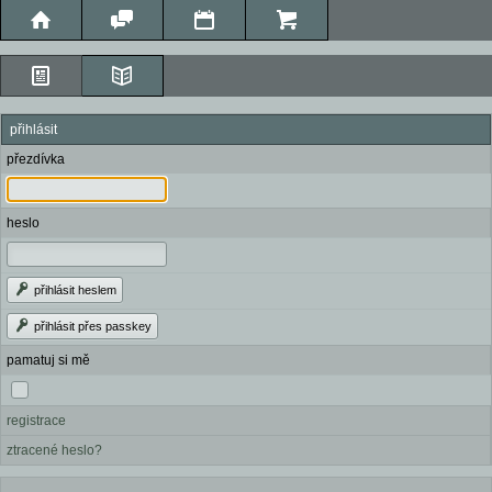
přihlásit
přezdívka
heslo
přihlásit heslem
přihlásit přes passkey
pamatuj si mě
registrace
ztracené heslo?