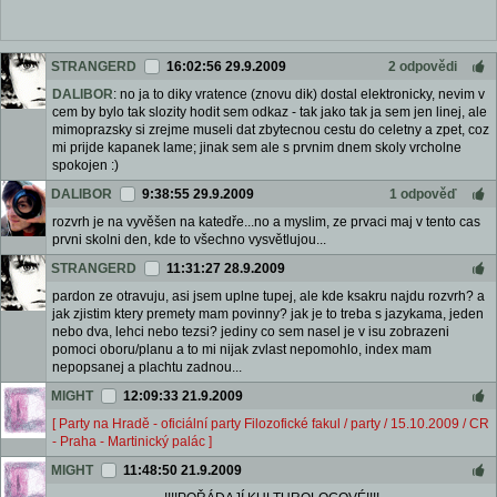
STRANGERD
16:02:56 29.9.2009
2 odpovědi
DALIBOR
: no ja to diky vratence (znovu dik) dostal elektronicky, nevim v
cem by bylo tak slozity hodit sem odkaz - tak jako tak ja sem jen linej, ale
mimoprazsky si zrejme museli dat zbytecnou cestu do celetny a zpet, coz
mi prijde kapanek lame; jinak sem ale s prvnim dnem skoly vrcholne
spokojen :)
DALIBOR
9:38:55 29.9.2009
1 odpověď
rozvrh je na vyvěšen na katedře...no a myslim, ze prvaci maj v tento cas
prvni skolni den, kde to všechno vysvětlujou...
STRANGERD
11:31:27 28.9.2009
pardon ze otravuju, asi jsem uplne tupej, ale kde ksakru najdu rozvrh? a
jak zjistim ktery premety mam povinny? jak je to treba s jazykama, jeden
nebo dva, lehci nebo tezsi? jediny co sem nasel je v isu zobrazeni
pomoci oboru/planu a to mi nijak zvlast nepomohlo, index mam
nepopsanej a plachtu zadnou...
MIGHT
12:09:33 21.9.2009
[ Party na Hradě - oficiální party Filozofické fakul / party / 15.10.2009 / CR
- Praha - Martinický palác ]
MIGHT
11:48:50 21.9.2009