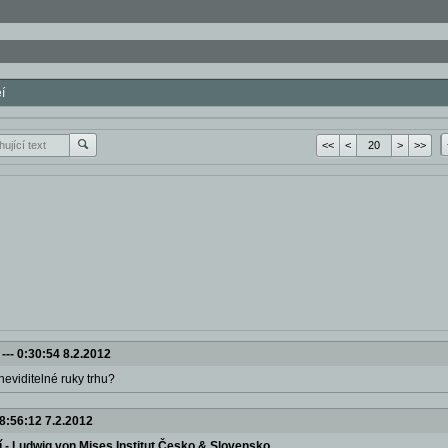
í
<<
<
>
>>
---
0:30:54 8.2.2012
 neviditelné ruky trhu?
8:56:12 7.2.2012
í - Ludwig von Mises Institut Česko & Slovensko