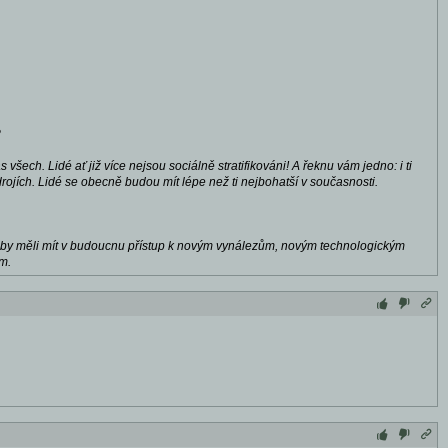
?
šech. Lidé ať již více nejsou sociálně stratifikováni! A řeknu vám jedno: i ti
ojích. Lidé se obecně budou mít lépe než ti nejbohatší v současnosti.
dé by měli mít v budoucnu přístup k novým vynálezům, novým technologickým
m.