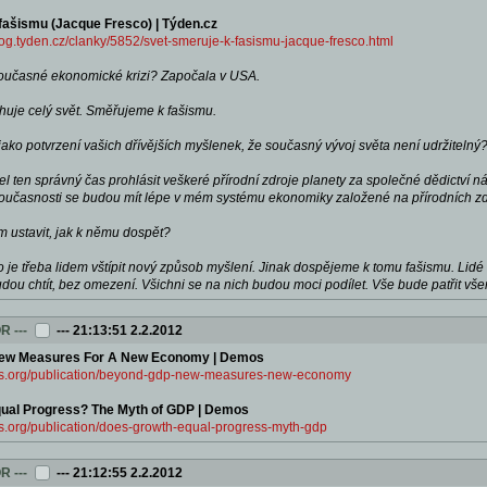
fašismu (Jacque Fresco) | Týden.cz
log.tyden.cz/clanky/5852/svet-smeruje-k-fasismu-jacque-fresco.html
 současné ekonomické krizi? Započala v USA.
chuje celý svět. Směřujeme k fašismu.
 jako potvrzení vašich dřívějších myšlenek, že současný vývoj světa není udržitelný
 ten správný čas prohlásit veškeré přírodní zdroje planety za společné dědictví nás v
současnosti se budou mít lépe v mém systému ekonomiky založené na přírodních zdr
m ustavit, jak k němu dospět?
 je třeba lidem vštípit nový způsob myšlení. Jinak dospějeme k tomu fašismu. Li
dou chtít, bez omezení. Všichni se na nich budou moci podílet. Vše bude patřit vše
OR
---
---
21:13:51 2.2.2012
ew Measures For A New Economy | Demos
os.org/publication/beyond-gdp-new-measures-new-economy
ual Progress? The Myth of GDP | Demos
s.org/publication/does-growth-equal-progress-myth-gdp
OR
---
---
21:12:55 2.2.2012