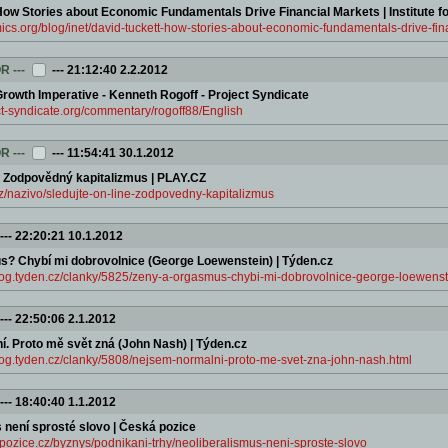
How Stories about Economic Fundamentals Drive Financial Markets | Institute 
mics.org/blog/inet/david-tuckett-how-stories-about-economic-fundamentals-drive-fin
OR
---
---
21:12:40 2.2.2012
Growth Imperative - Kenneth Rogoff - Project Syndicate
ct-syndicate.org/commentary/rogoff88/English
OR
---
---
11:54:41 30.1.2012
e: Zodpovědný kapitalizmus | PLAY.CZ
cz/nazivo/sledujte-on-line-zodpovedny-kapitalizmus
---
22:20:21 10.1.2012
? Chybí mi dobrovolnice (George Loewenstein) | Týden.cz
blog.tyden.cz/clanky/5825/zeny-a-orgasmus-chybi-mi-dobrovolnice-george-loewenst
---
22:50:06 2.1.2012
. Proto mě svět zná (John Nash) | Týden.cz
log.tyden.cz/clanky/5808/nejsem-normalni-proto-me-svet-zna-john-nash.html
---
18:40:40 1.1.2012
 není sprosté slovo | Česká pozice
pozice.cz/byznys/podnikani-trhy/neoliberalismus-neni-sproste-slovo