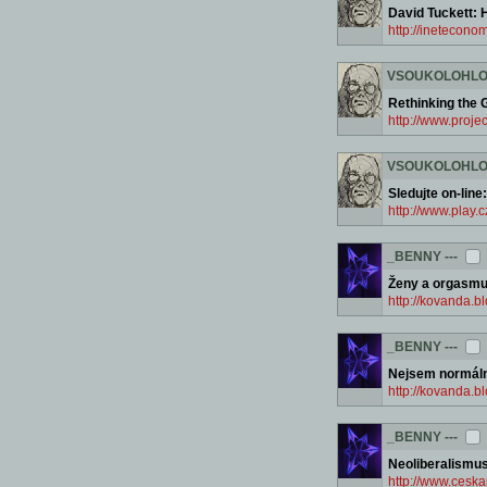
David Tuckett: 
http://inetecono
VSOUKOLOHL
Rethinking the 
http://www.proje
VSOUKOLOHL
Sledujte on-lin
http://www.play.
_BENNY
---
Ženy a orgasmus
http://kovanda.
_BENNY
---
Nejsem normální
http://kovanda.b
_BENNY
---
Neoliberalismus
http://www.ceska