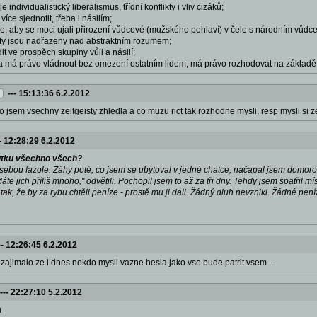
individualistický liberalismus, třídní konflikty i vliv cizáků;
více sjednotit, třeba i násilím;
e, aby se moci ujali přirození vůdcové (mužského pohlaví) v čele s národním vůdcem
kty jsou nadřazeny nad abstraktním rozumem;
t ve prospěch skupiny vůli a násilí;
 má právo vládnout bez omezení ostatním lidem, má právo rozhodovat na základě krit
---
15:13:36 6.2.2012
o jsem vsechny zeitgeisty zhledla a co muzu rict tak rozhodne mysli, resp mysli si 
-
12:28:29 6.2.2012
utku všechno všech?
s sebou fazole. Záhy poté, co jsem se ubytoval v jedné chatce, načapal jsem domorodc
áte jich příliš mnoho," odvětili. Pochopil jsem to až za tři dny. Tehdy jsem spatřil m
 tak, že by za rybu chtěli peníze - prostě mu ji dali. Žádný dluh nevznikl. Žádné pe
--
12:26:45 6.2.2012
 zajimalo ze i dnes nekdo mysli vazne hesla jako vse bude patrit vsem...
---
22:27:10 5.2.2012
u