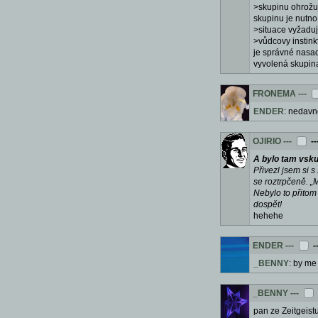
>skupinu ohrožuje 
skupinu je nutno 
>situace vyžaduj
>vůdcovy instin
je správné nasadi
vyvolená skupina
FRONEMA
---
ENDER
: nedavn
OJIRIO
---
--
A bylo tam vsk
Přivezl jsem si 
se roztrpčeně. „M
Nebylo to přitom
dospět!
hehehe
ENDER
---
-
_BENNY
: by me
_BENNY
---
pan ze Zeitgeist