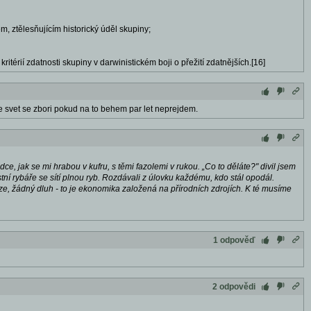
, ztělesňujícím historický úděl skupiny;
érií zdatnosti skupiny v darwinistickém boji o přežití zdatnějších.[16]
ze svet se zbori pokud na to behem par let neprejdem.
e, jak se mi hrabou v kufru, s těmi fazolemi v rukou. „Co to děláte?" divil jsem
ístní rybáře se sítí plnou ryb. Rozdávali z úlovku každému, kdo stál opodál.
níze, žádný dluh - to je ekonomika založená na přírodních zdrojích. K té musíme
1 odpověď
2 odpovědi