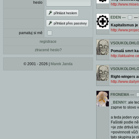
heslo
http://www.mises
přihlásit heslem
EDEN
---
---
přihlásit přes passkey
Kapitalismus je
http://www.proj
pamatuj si mě
registrace
VSOUKOLOHL
ztracené heslo?
Pomalá smrt kap
http://aktualne
© 2001 - 2026 |
Marek Janda
VSOUKOLOHL
Right-wingers ar
http://www.dailym
FRONEMA
---
_BENNY
: ale t
zaprve to slovo
a teda jeden vyc
Fašisté podle něh
>je zde drtivá k
>povinnosti vůči
tato skupina je o