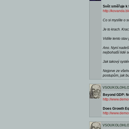
Svět směřuje k 
http://kovanda.b
Co si myslíte o
Je to krach. Kra
Vidíte tento stav
Ano. Nyní nadešel
nejbohatší lidé 
Jak takový systé
Nejprve ze všeho
postupům, jak bu
VSOUKOLOHL
Beyond GDP: N
http://www.dem
Does Growth Eq
http://www.demo
VSOUKOLOHL