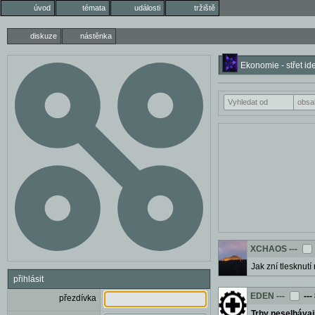
úvod
témata
události
tržiště
diskuze
nástěnka
Ekonomie - střet ide
XCHAOS
---
Jak zní tlesknutí
přihlásit
EDEN
---
---
přezdívka
Trhy neselhávaj