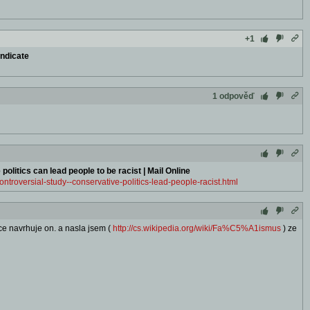
+1
yndicate
1 odpověď
politics can lead people to be racist | Mail Online
ontroversial-study--conservative-politics-lead-people-racist.html
ece navrhuje on. a nasla jsem (
http://cs.wikipedia.org/wiki/Fa%C5%A1ismus
) ze