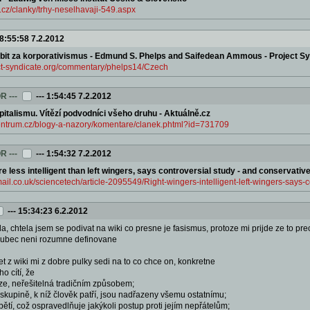
.cz/clanky/trhy-neselhavaji-549.aspx
8:55:58 7.2.2012
 bit za korporativismus - Edmund S. Phelps and Saifedean Ammous - Project S
ect-syndicate.org/commentary/phelps14/Czech
OR
---
---
1:54:45 7.2.2012
italismu. Vítězí podvodníci všeho druhu - Aktuálně.cz
.centrum.cz/blogy-a-nazory/komentare/clanek.phtml?id=731709
OR
---
---
1:54:32 7.2.2012
e less intelligent than left wingers, says controversial study - and conservative 
ail.co.uk/sciencetech/article-2095549/Right-wingers-intelligent-left-wingers-says-c
---
15:34:23 6.2.2012
eda, chtela jsem se podivat na wiki co presne je fasismus, protoze mi prijde ze to pr
 vubec neni rozumne definovane
et z wiki mi z dobre pulky sedi na to co chce on, konkretne
o cítí, že
rize, neřešitelná tradičním způsobem;
 skupině, k níž člověk patří, jsou nadřazeny všemu ostatnímu;
bětí, což ospravedlňuje jakýkoli postup proti jejím nepřátelům;