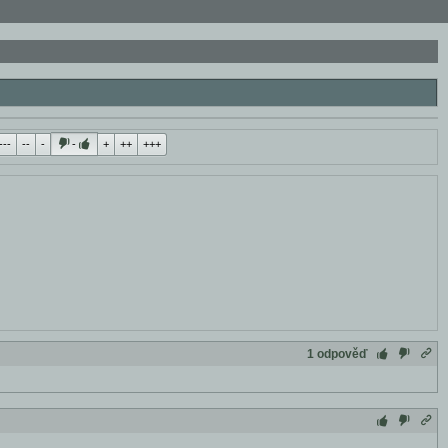
---
--
-
-
+
++
+++
1 odpověď