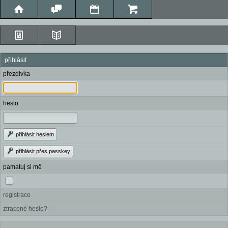
přihlásit
přezdívka
heslo
přihlásit heslem
přihlásit přes passkey
pamatuj si mě
registrace
ztracené heslo?