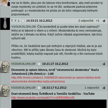
me se to libilo, jdou jen do takove miry konfrontace, aby meli prostor ty
svoje myslenky vic priblizit, to se mi libi. sedlacek parkrat prijemne
prekvapil. a i moderatorka mi prisla ze do toho vstupovala trefnymi
pripominkami.
T_Y_L
14:33:21 10.2.2012
2 odpovědi
+1
VSOUKOLOHLOR
: Čím konkrétně je podle tebe ten duel zajímavý?
Imho je to takové o všem a o ničem. Moderátorka to moc nemoderuje,
skáče se z tématu na téma. Když začne nějaká argumentace, tak brzo
vyšumí atd.
Přišlo mi, že Sedláček tam pár trefných a vtipných hlášek, ale to je asi
všechno. Mě to přišlo jako škoda času to sledovat. Možná by bylo
praktičtější, kdyby každý napsali pár vět, člověk by s tím nemusel trávit
hodinu.
VSOUKOLOHLOR
10:21:27 10.2.2012
Ekonomie je opium lidstva, tvrdí "ekonomická disidentka" Naďa
Johanisová | life.ihned.cz - Lidé
http://life.ihned.cz/lide/c1-54668010-ekonomie-je-opium-lidstva-tvrdi-
ekonomicka-disidentka-nada-johanisova
VSOUKOLOHLOR
16:33:17 9.2.2012
1 odpověď
Duel ekonomů Ilony Švihlíkové a Tomáše Sedláčka - YouTube
http://www.youtube.com/watch?v=s5REWrBznZk