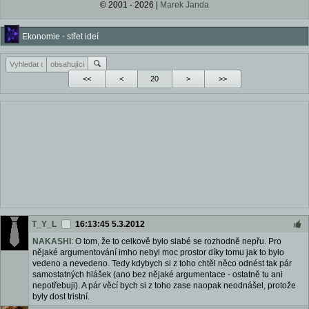
© 2001 - 2026 |
Marek Janda
Ekonomie - střet ideí
<<
<
>
>>
T_Y_L
16:13:45 5.3.2012
NAKASHI
: O tom, že to celkově bylo slabé se rozhodně nepřu. Pro
nějaké argumentování imho nebyl moc prostor díky tomu jak to bylo
vedeno a nevedeno. Tedy kdybych si z toho chtěl něco odnést tak pár
samostatných hlášek (ano bez nějaké argumentace - ostatně tu ani
nepotřebuji). A pár věcí bych si z toho zase naopak neodnášel, protože
byly dost tristní.