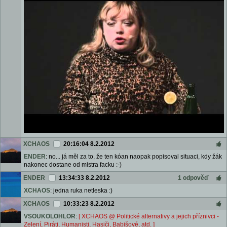
XCHAOS
20:16:04 8.2.2012
ENDER
: no... já měl za to, že ten kóan naopak popisoval situaci, kdy žák
nakonec dostane od mistra facku :-)
ENDER
13:34:33 8.2.2012
1 odpověď
XCHAOS
: jedna ruka netleska :)
XCHAOS
10:33:23 8.2.2012
VSOUKOLOHLOR
:
[ XCHAOS @ Politické alternativy a jejich příznivci -
Zelení, Piráti, Humanisti, Hasiči, Babišové, atd. ]