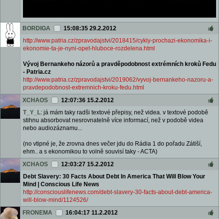
BORDIGA
15:08:35 29.2.2012
http://www.patria.cz/zpravodajstvi/2018415/cykly-prochazi-ekonomika-i-
ekonomie-ta-je-nyni-opet-hluboce-rozdelena.html
Vývoj Bernankeho názorů a pravděpodobnost extrémních kroků Fedu
- Patria.cz
http://www.patria.cz/zpravodajstvi/2019062/vyvoj-bernankeho-nazoru-a-
pravdepodobnost-extremnich-kroku-fedu.html
XCHAOS
12:07:36 15.2.2012
T_Y_L
: já mám taky radši textové přepisy, než videa. v textové podobě
stihnu absorbovat nesrovnatelně více informací, než v podobě videa
nebo audiozáznamu...
(no vtipné je, že zrovna dnes večer jdu do Rádia 1 do pořadu Zátiší,
ehm.. a s ekonomikou to volně souvisí taky - ACTA)
XCHAOS
12:03:27 15.2.2012
Debt Slavery: 30 Facts About Debt In America That Will Blow Your
Mind | Conscious Life News
http://consciouslifenews.com/debt-slavery-30-facts-about-debt-america-
will-blow-mind/1124526/
FRONEMA
16:04:17 11.2.2012