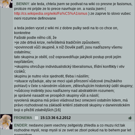
_BENNY
: ale teda, chtela jsem se podivat na wiki co presne je fasismus,
protoze mi prijde ze to prece navrhuje on. a nasla jsem (
http://cs.wikipedia.org/wiki/Fa%C5%A1ismus
) ze zaprve to slovo vubec
neni rozumne definovane
a teda jeden vycet z wiki mi z dobre pulky sedi na to co chce on,
konkretne
Fašisté podle něho cítí, že
>je zde drtivá krize, neřešitelná tradičním způsobem;
>povinnosti vůči skupině, k níž člověk patří, jsou nadřazeny všemu
ostatnímu;
tato skupina je obětí, což ospravedlňuje jakýkoli postup proti jejím
nepřátelům;
>skupinu ohrožuje individualistický liberalismus, třídní konflikty i vliv
cizáků;
skupinu je nutno více sjednotit, třeba i násilím;
>situace vyžaduje, aby se moci ujali přirození vůdcové (mužského
pohlaví) v čele s národním vůdcem, ztělesňujícím historický úděl skupiny;
>vůdcovy instinkty jsou nadřazeny nad abstraktním rozumem;
je správné nasadit ve prospěch skupiny vůli a násilí;
vyvolená skupina má právo vládnout bez omezení ostatním lidem, má
právo rozhodovat na základě kritérií zdatnosti skupiny v darwinistickém
boji o přežití zdatnějších.[16]
FRONEMA
15:13:36 6.2.2012
ENDER
: nedavno jsem vsechny zeitgeisty zhledla a co muzu rict tak
rozhodne mysli, resp mysli si ze svet se zbori pokud na to behem par let
neprejdem.