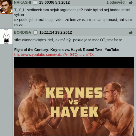
NAKASHI
15:00:06 5.3.2012
1 odpověď
T_Y_L
: sedlacek tam nejak argumentuje? tohle byl od nej hodne tristni
vykon.
uz podle jeho reci tela je videt, ze tem zvastum, co tam pronasi, ani sam
neveri.
BORDIGA
15:11:14 29.2.2012
střet ekonomických ideí, jak má být. pokud je to moc OT, smažte to
Fight of the Century: Keynes vs. Hayek Round Two - YouTube
http://www.youtube.com/watch?v=GTQnarzmTOc