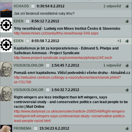
XCHAOS
0:30:54 8.2.2012
1 odpověď
Jak zní tlesknutí neviditelné ruky trhu?
EDEN
8:56:12 7.2.2012
Trhy neselhávají - Ludwig von Mises Institut Česko & Slovensko
http://www.mises.cz/clanky/trhy-neselhavaji-549.aspx
EDEN
8:55:58 7.2.2012
+1
Kapitalismus je bit za korporativismus - Edmund S. Phelps and
Saifedean Ammous - Project Syndicate
http://www.project-syndicate.org/commentary/phelps14/Czech
VSOUKOLOHLOR
1:54:45 7.2.2012
1 odpověď
Pomalá smrt kapitalismu. Vítězí podvodníci všeho druhu - Aktuálně.cz
http://aktualne.centrum.cz/blogy-a-nazory/komentare/clanek.phtml?
id=731709
VSOUKOLOHLOR
1:54:32 7.2.2012
Right-wingers are less intelligent than left wingers, says
controversial study - and conservative politics can lead people to be
racist | Mail Online
http://www.dailymail.co.uk/sciencetech/article-2095549/Right-wingers-
intelligent-left-wingers-says-controversial-study--conservative-politics-
lead-people-racist.html
FRONEMA
15:34:23 6.2.2012