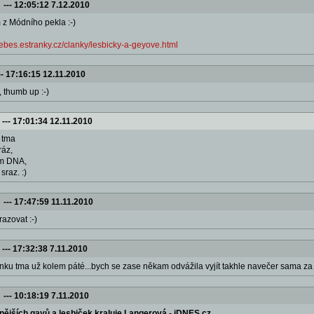
---
12:05:12 7.12.2010
 z Módního pekla :-)
ebes.estranky.cz/clanky/lesbicky-a-geyove.html
--
17:16:15 12.11.2010
, thumb up :-)
---
17:01:34 12.11.2010
 tma
ráz,
tým DNA,
sraz. :)
---
17:47:59 11.11.2010
razovat :-)
---
17:32:38 7.11.2010
nku tma už kolem páté...bych se zase někam odvážila vyjít takhle navečer sama za 
---
10:18:19 7.11.2010
vnějších gayů a lesbiček kraluje Langerová - iDNES.cz