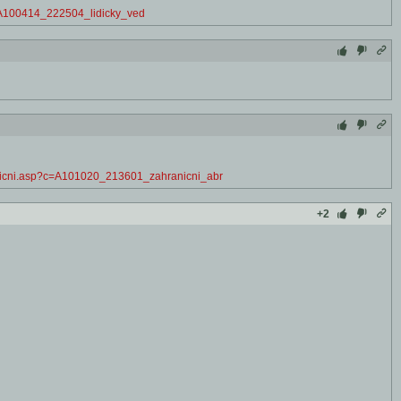
?c=A100414_222504_lidicky_ved
hranicni.asp?c=A101020_213601_zahranicni_abr
+2