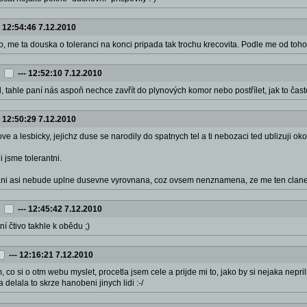
-
12:54:46 7.12.2010
no, me ta douska o toleranci na konci pripada tak trochu krecovita. Podle me od toho z
---
12:52:10 7.12.2010
, tahle paní nás aspoň nechce zavřít do plynových komor nebo postřílet, jak to čas
-
12:50:29 7.12.2010
yove a lesbicky, jejichz duse se narodily do spatnych tel a ti nebozaci ted ublizuji ok
i jsme tolerantni.
pani asi nebude uplne dusevne vyrovnana, coz ovsem nenznamena, ze me ten clanek
---
12:45:42 7.12.2010
tní čtivo takhle k obědu ;)
---
12:16:21 7.12.2010
m, co si o otm webu myslet, procetla jsem cele a prijde mi to, jako by si nejaka nep
 delala to skrze hanobeni jinych lidi :-/