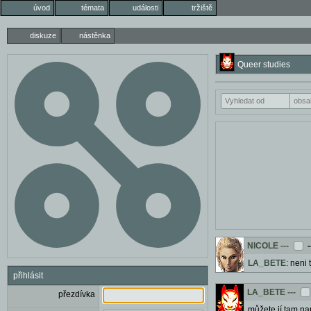
úvod
témata
události
tržiště
diskuze
nástěnka
Queer studies
NICOLE
---
-
LA_BETE
: neni
přihlásit
LA_BETE
---
přezdívka
můžete jí tam na