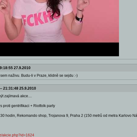
9:18:55 27.9.2010
 jsem naživu. Budu-li v Praze, klidně se sejdu :-)
--
21:31:48 25.9.2010
ýt zajímavá akce....
roti gentrifikaci + Riotfolk party
18:30 hodin, Rekomando shop, Trojanova 9, Praha 2 (150 metrů od metra Karlovo N
cz/akcie.php?id=1624