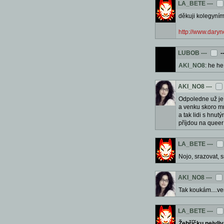
LA_BETE
---
děkuji kolegyním
http://www.daryn
LUBOB
---
-
AKI_NO8
: he he
AKI_NO8
---
Odpoledne už je
a venku skoro m
a tak lidi s hnu
příjdou na queer 
LA_BETE
---
Nojo, srazovat, s
AKI_NO8
---
Tak koukám....ve
LA_BETE
---
Žebříčku nejvli