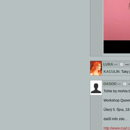
LURA
---
---
KACULIN
: Taky
GAGOO
---
-
Tohle by mohla b
Workshop Queers p
Úterý 5. října, 
další info zde...
http://www.csaf.