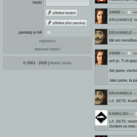
heslo
ANNIE
---
--
přihlásit heslem
ERUANNELE
: 
přihlásit přes passkey
pamatuj si mě
ERUANNELE
---
Mě ani nenaštval
registrace
ztracené heslo?
ANNIE
---
--
ach jo. Ti zli ge
© 2001 - 2026 |
Marek Janda
Ale jasne, vsichn
Jako jasne, ta 
ERUANNELE
---
LA_BETE
: Kvali
KAWALSKI
---
LA_BETE
: nevi
zivotem na netu a