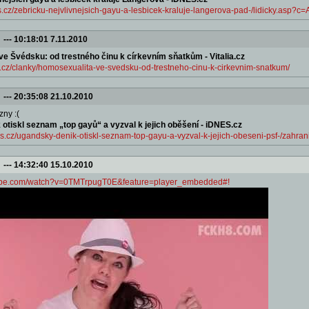
es.cz/zebricku-nejvlivnejsich-gayu-a-lesbicek-kraluje-langerova-pad-/lidicky.asp
---
10:18:01 7.11.2010
e Švédsku: od trestného činu k církevním sňatkům - Vitalia.cz
ia.cz/clanky/homosexualita-ve-svedsku-od-trestneho-cinu-k-cirkevnim-snatkum/
---
20:35:08 21.10.2010
ny :(
otiskl seznam „top gayů“ a vyzval k jejich oběšení - iDNES.cz
dnes.cz/ugandsky-denik-otiskl-seznam-top-gayu-a-vyzval-k-jejich-obeseni-psf-/za
---
14:32:40 15.10.2010
tube.com/watch?v=0TMTrpugT0E&feature=player_embedded#!