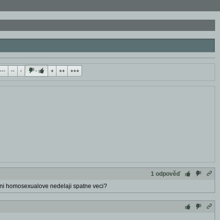
---
--
-
-
+
++
+++
1 odpověď
? Oni homosexualove nedelaji spatne veci?