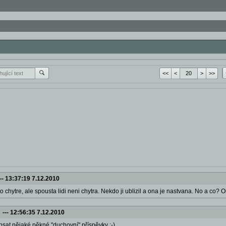
<<
<
>
>>
--
13:37:19 7.12.2010
 to chytre, ale spousta lidi neni chytra. Nekdo ji ublizil a ona je nastvana. No a co
---
12:56:35 7.12.2010
psat nějaké pěkné "duchovní" příspěvky :-)