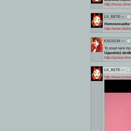
http://revue.idn
LA_BETE
---
Homosexualita v
http://www.vital
KACULIN
---
To snad neni moz
Ugandský deník 
http://zpravy.i
LA_BETE
---
http://www.you