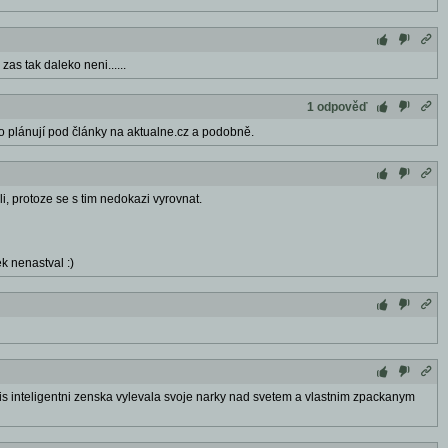
as tak daleko neni......
1 odpověď
to plánují pod články na aktualne.cz a podobně.
oli, protoze se s tim nedokazi vyrovnat.
 nenastval :)
rilis inteligentni zenska vylevala svoje narky nad svetem a vlastnim zpackanym