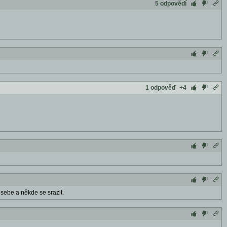
5 odpovědí
1 odpověď
+4
sebe a někde se srazit.