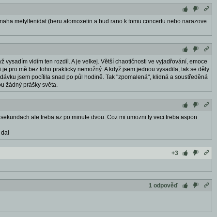
pomaha metylfenidat (beru atomoxetin a bud rano k tomu concertu nebo narazove
ž vysadím vidím ten rozdíl. A je velkej. Větší chaotičnosti ve vyjadřování, emoce
ráci je pro mě bez toho prakticky nemožný. A když jsem jednou vysadila, tak se děly
 dávku jsem pocítila snad po půl hodině. Tak "zpomalená", klidná a soustředěná
ou žádný prášky světa.
sekundach ale treba az po minute dvou. Coz mi umozni ty veci treba aspon
 dal
+3
1 odpověď