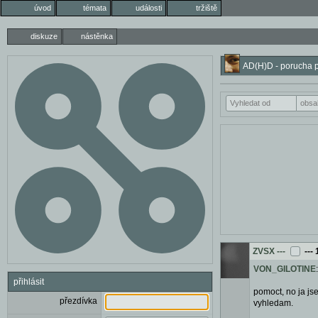
úvod
témata
události
tržiště
diskuze
nástěnka
AD(H)D - porucha po
ZVSX
---
---
VON_GILOTINE
přihlásit
pomoct, no ja js
přezdívka
vyhledam.