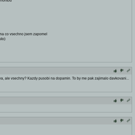
rioritou
a na co vsechno jsem zapomel
sto)
 dva, ale vsechny? Kazdy pusobi na dopamin. To by me pak zajimalo davkovani...