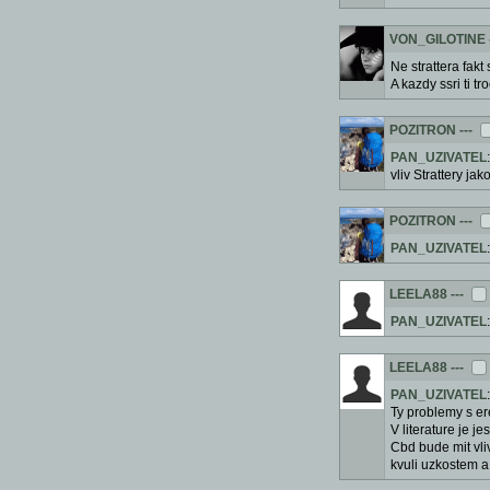
VON_GILOTINE
Ne strattera fakt
A kazdy ssri ti t
POZITRON
---
PAN_UZIVATEL
vliv Strattery j
POZITRON
---
PAN_UZIVATEL
LEELA88
---
PAN_UZIVATEL
LEELA88
---
PAN_UZIVATEL
Ty problemy s ere
V literature je 
Cbd bude mit vli
kvuli uzkostem a t