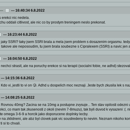
---
---
16:40:34 6.8.2022
 s erekci nic nedela.
rochu oddali citlivost, ale nic co by prostym treningem neslo prekonat.
---
16:23:44 6.8.2022
: jaky SSRI? taky jsem SSRI brala a mela jsem problem s dosazenim orgasmu. tedy ve 
ako takove ale neposoudim, tu jsem brala soubezne s Cipralexem (SSRI) a navic jen 
---
16:04:50 6.8.2022
: nechci strasit, ale na poruchy erekce si na terapii (socialni fobie, ne adhd) stezova
---
14:15:36 6.8.2022
: Kdo vi, jestli to vi on 🥲. Adhd u dospelich moc neznaji. Jeste bych zkusila lek s n
---
14:08:25 6.8.2022
: Rovnou 40mg? Zacina se na 10mg a postupne zvysuje... Ten stav opilosti odezni u
kci, co mam tak zkusenosti z okoli (nevim 7-8muzu), tak byli duvod k vysazeni :(. n
jeste omega 3-6-9 a horcik jako doporucene doplnky lecby.
v na zklidneni, ale abz byl clovek pak vic soustredeny to nevim. Neznam nikoho kom
i si to chvali.