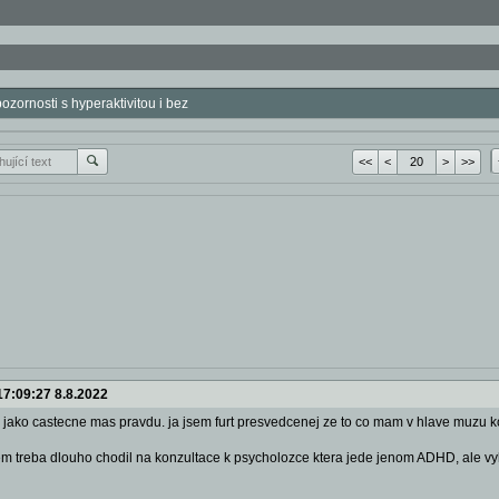
zornosti s hyperaktivitou i bez
<<
<
>
>>
17:09:27 8.8.2022
: jako castecne mas pravdu. ja jsem furt presvedcenej ze to co mam v hlave muzu ko
em treba dlouho chodil na konzultace k psycholozce ktera jede jenom ADHD, ale vy