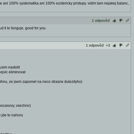
e ani 100% systematika ani 100% ezotericky pristupy. vidim tam nejakej balanc,
1 odpověď
d ti to funguje, good for you.
1 odpověď
+3
sim nastolit
ejvic eliminovat
estihnu, ze jsem zapomel na neco strasne dulezityho)
lnocasovy, vsechno)
u jde to nahoru