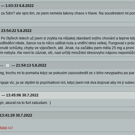
---
1:03:33 6.8.2022
: za 5dni? ale spis tim, ze jsem nemela takovy chaos v hlave. Na soustredeni mi 
-
23:54:22 5.8.2022
: Po čtyřech letech už jsem si zvykla na nějakej standard svýho chování a teprve kdy
 soustředění nikde, šance na to něco udělat nula a vnitřní stres velkej. Fungovat v p
nuté schůzky, chyby ve výpočtech, atd. Jinak, na začátku jsem měla 25 mg a první
ím nebyla. Ale není to zázrak, ofc, nad určitý množství stresovyho náporu nepomůž
---
---
21:54:13 5.8.2022
g, trochu mi to pomaha kdyz se pokusim zasoustredit ze z toho nevypadnu po par 
funguje vic, ja se stydim to psychiatrovi rict, kdyz jsem rok dva bojoval aby mi ji vubec
---
13:45:06 30.7.2022
fajn, akurat na to furt zabudam. :)
13:41:29 30.7.2022
tapp.cc/