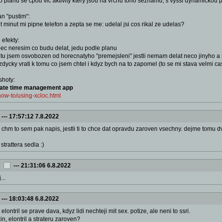
o planu se cpou vic aktivity ktery jsou na vrchu toho seznamu, s vyssi dynamickou p
an "pustim":
 minut mi pipne telefon a zepta se me: udelal jsi cos rikal ze udelas?
 efekty:
ec neresim co budu delat, jedu podle planu
lotu jsem osvobozen od horecnatyho "premejsleni" jestli nemam delat neco jinyho 
vzdycky vrati k tomu co jsem chtel i kdyz bych na to zapomel (to se mi stava velmi ca
shoty:
imate time management app
how-to/using-xcloc.html
---
17:57:12 7.8.2022
: chm to sem pak napis, jestli ti to chce dat opravdu zaroven vsechny. dejme tomu
strattera sedla :)
---
21:31:06 6.8.2022
...
---
18:03:48 6.8.2022
: elontril se prave dava, kdyz lidi nechteji mit sex. potize, ale neni to ssri.
in, elontril a strateru zaroven?