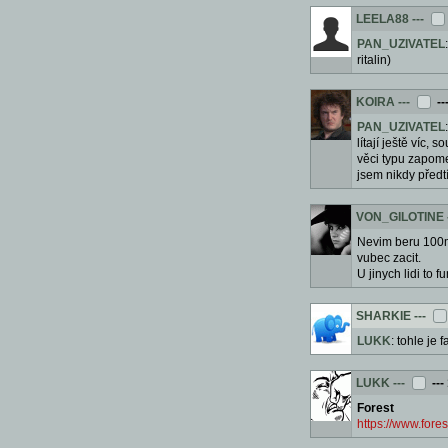
LEELA88
---
PAN_UZIVATEL
ritalin)
KOIRA
---
--
PAN_UZIVATEL
lítají ještě víc,
věci typu zapome
jsem nikdy předt
VON_GILOTINE
Nevim beru 100m
vubec zacit.
U jinych lidi to 
SHARKIE
---
LUKK
: tohle je 
LUKK
---
---
Forest
https://www.fores