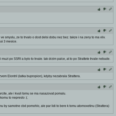
smyslu, ze to trvalo o dost delsi dobu nez bez. takze i na zeny to ma vliv.
asi 3 mesice.
li muzi po SSRI a bylo to trvale. tak drzim palce, at to po Strattete trvale nebude.
azvem Elontril (latka bupropion), kdyby nezabrala Strattera.
rcite, ale i kvuli tomu se ma nasazovat pomalu.
ikomu to nepreslo :(.
u by samotne cbd pomohlo, ale par lidi to bere k tomu atomoxetinu (Strattera)