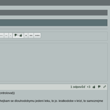
---
--
-
-
+
++
+++
1 odpověď
+3
ntrolovat))
hejbam se dlouhodobymu jedeni leku, to jo. kratkodobe v krizi, to samozrejme