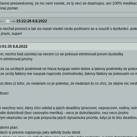
lavne presvedcenej, ze nic neni vselek, ze ty veci se doplnujou. ani 100% medikac
jinej pomer.
---
---
15:22:26 8.8.2022
 nechat pomoct a tak sis nasel vlastni cestu podrizeni se a souziti s dysfunkci. poku
 jinym, super!
3:01:35 8.8.2022
m, nechci bejt zavislej na necem co se pokousi eliminovat jenom dusledky
m eliminovat priciny
 ze za urcitejch podminek mi hlava funguje velmi dobre a takovy podminky se pokou
 ze urcity faktory me naopak naprosto znehodnotej, takovy faktory se pokousim co n
 asi stres (z toho, ze nedelam co je potreba, ze nedelam to co chci, ze stejne nic n
tizaci
vsechny veci, ktery chci udelat a jejich deadliny (pracovni, nepracovni, rodiny, vo
odle dulezitosti (bez casovyho meritka) - neco je dulezitejsiho, nez neco jinyho
ym okamziku se jim pak prepocita jejich dynamicka priorita, kdyz je to bliz deadlin
 denni plan:
tach si presne naplanuju jaky aktivity budu delat