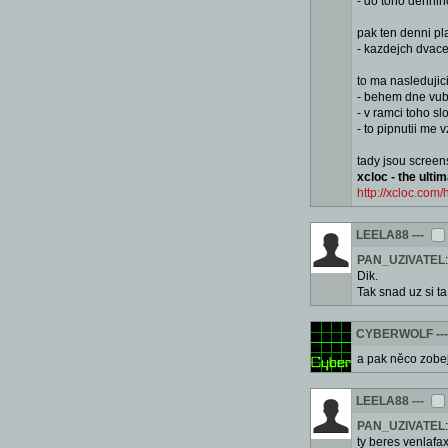
- do toho dennih
pak ten denni pl
- kazdejch dvacet
to ma nasledujici
- behem dne vub
- v ramci toho s
- to pipnutii me 
tady jsou screen
xcloc - the ult
http://xcloc.com/
LEELA88
---
PAN_UZIVATEL
Dik.
Tak snad uz si ta 
CYBERWOLF
---
a pak něco zobej
LEELA88
---
PAN_UZIVATEL
ty beres venlafax