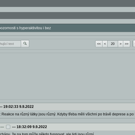
zornosti s hyperaktivitou i bez
<<
<
>
>>
---
19:02:33 9.9.2022
: Reakce na různý látky jsou různý. Kdyby třeba měli všichni po trávě deprese a po ka
---
---
18:32:09 9.9.2022
echápu, že na tom může někdo fungovat, ale lidi jsou různí