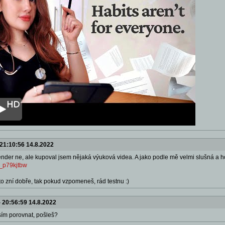
21:10:56 14.8.2022
lender ne, ale kupoval jsem nějaká výuková videa. A jako podle mě velmi slušná a
_p79kjtbw
 to zní dobře, tak pokud vzpomeneš, rád testnu :)
-
20:56:59 14.8.2022
sím porovnat, pošleš?