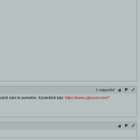
1 odpověď
 hodně nám to pomohlo. Konkrétně tato:
https://www.cgboost.com/?