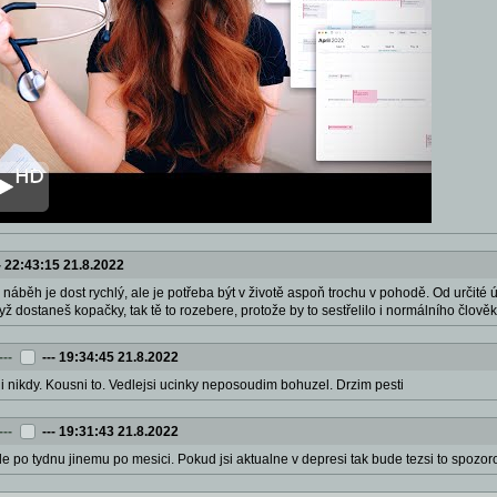
-
22:43:15 21.8.2022
: náběh je dost rychlý, ale je potřeba být v životě aspoň trochu v pohodě. Od určité ú
dyž dostaneš kopačky, tak tě to rozebere, protože by to sestřelilo i normálního člov
---
---
19:34:45 21.8.2022
i nikdy. Kousni to. Vedlejsi ucinky neposoudim bohuzel. Drzim pesti
---
---
19:31:43 21.8.2022
 po tydnu jinemu po mesici. Pokud jsi aktualne v depresi tak bude tezsi to spozor