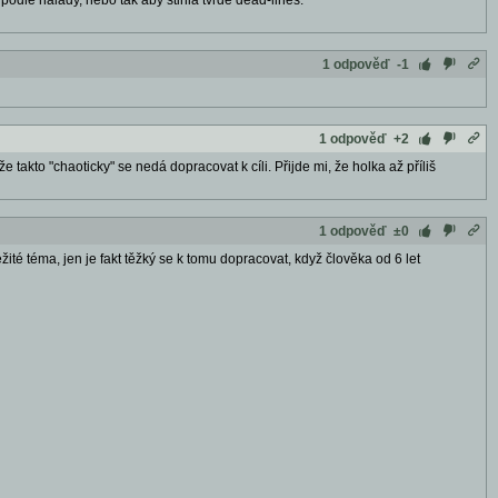
e podle nálady, nebo tak aby stihla tvrdé dead-lines.
1 odpověď
-1
1 odpověď
+2
 takto "chaoticky" se nedá dopracovat k cíli. Přijde mi, že holka až příliš
1 odpověď
±0
žité téma, jen je fakt těžký se k tomu dopracovat, když člověka od 6 let