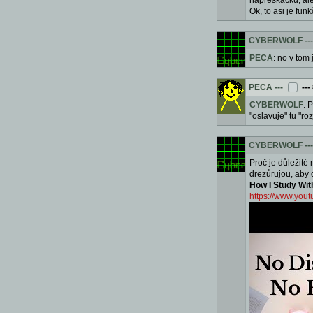
napřeskáčku, ale 
Ok, to asi je fun
CYBERWOLF
---
PECA
: no v tom 
PECA
---
---
CYBERWOLF
: 
"oslavuje" tu "ro
CYBERWOLF
---
Proč je důležité 
drezůrujou, aby d
How I Study Wit
https://www.yo