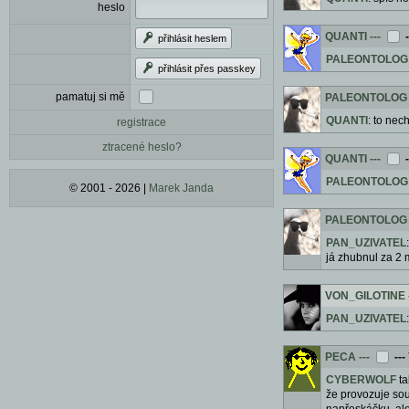
heslo
QUANTI
---
přihlásit heslem
PALEONTOLOG
přihlásit přes passkey
pamatuj si mě
PALEONTOLOG
QUANTI
: to ne
registrace
ztracené heslo?
QUANTI
---
PALEONTOLOG
© 2001 - 2026 |
Marek Janda
PALEONTOLOG
PAN_UZIVATEL
já zhubnul za 2 m
VON_GILOTINE
PAN_UZIVATEL
PECA
---
---
CYBERWOLF
ta
že provozuje so