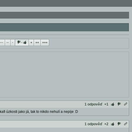
---
--
-
-
+
++
+++
1 odpověď
+1
fi úzkosti jako já, tak to nikdo nehulí a nepije :D
1 odpověď
+2