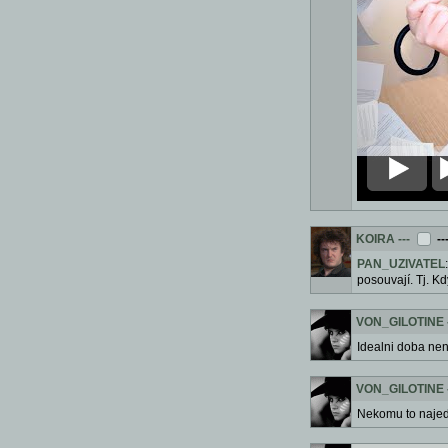
KOIRA
---
--
PAN_UZIVATEL
posouvají. Tj. K
VON_GILOTINE
Idealni doba nen
VON_GILOTINE
Nekomu to najede