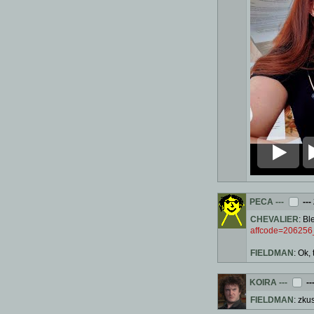
PECA
---
---
CHEVALIER
: B
affcode=206256
FIELDMAN
: Ok,
KOIRA
---
--
FIELDMAN
: zku