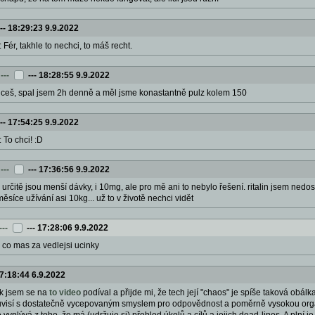
---
18:29:23 9.9.2022
: Fér, takhle to nechci, to máš recht.
---
---
18:28:55 9.9.2022
chceš, spal jsem 2h denně a měl jsme konastantně pulz kolem 150
---
17:54:25 9.9.2022
: To chci! :D
---
---
17:36:56 9.9.2022
: určitě jsou menší dávky, i 10mg, ale pro mě ani to nebylo řešení. ritalin jsem nedost
ěsíce užívání asi 10kg... už to v životě nechci vidět
---
---
17:28:06 9.9.2022
: co mas za vedlejsi ucinky
7:18:44 6.9.2022
k jsem se na
to video
podíval a přijde mi, že tech její "chaos" je spíše taková obálka
uvisí s dostatečně vycepovaným smyslem pro odpovědnost a poměrně vysokou organi