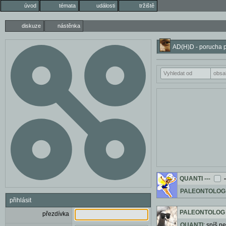
úvod
témata
události
tržiště
diskuze
nástěnka
AD(H)D - porucha po
QUANTI
---
PALEONTOLOG
přihlásit
PALEONTOLOG
přezdívka
QUANTI
: spíš n