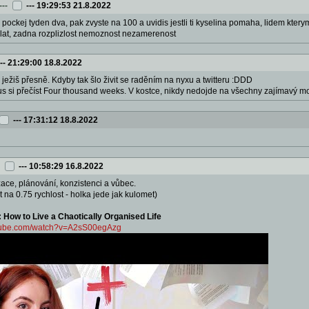
---
---
19:29:53 21.8.2022
: pockej tyden dva, pak zvyste na 100 a uvidis jestli ti kyselina pomaha, lidem ktery
elat, zadna rozplizlost nemoznost nezamerenost
---
21:29:00 18.8.2022
: ježiš přesně. Kdyby tak šlo živit se raděním na nyxu a twitteru :DDD
us si přečíst Four thousand weeks. V kostce, nikdy nedojde na všechny zajímavý možno
---
17:31:12 18.8.2022
---
10:58:29 16.8.2022
ace, plánování, konzistenci a vůbec.
t na 0.75 rychlost - holka jede jak kulomet)
: How to Live a Chaotically Organised Life
utube.com/watch?v=A2sS00egAzg