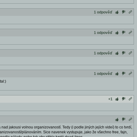
1 odpověď
1 odpověď
1 odpověď
1 odpověď
al:)
+1
 nad jakousi volnou organizovaností. Tedy (i podle jiných jejích videí) to co tvrdí,
zovaností/plánováním. Sice navenek vystupuje, jako že všechno free, fajn,