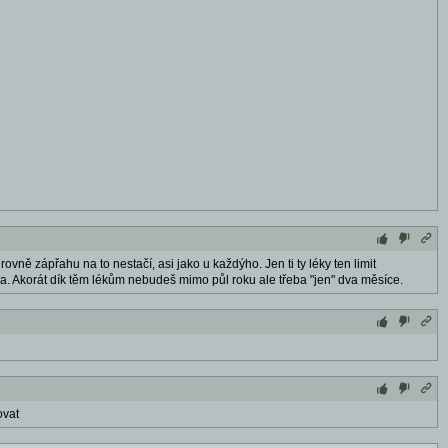
rovně zápřahu na to nestačí, asi jako u každýho. Jen ti ty léky ten limit
ěka. Akorát dík těm lékům nebudeš mimo půl roku ale třeba "jen" dva měsíce.
ovat