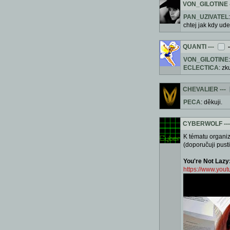
VON_GILOTINE
PAN_UZIVATEL
chtej jak kdy ud
QUANTI
---
VON_GILOTINE
ECLECTICA
: zk
CHEVALIER
---
PECA
: děkuji.
CYBERWOLF
---
K tématu organiz
(doporučuji pusti
You're Not Lazy
https://www.yo