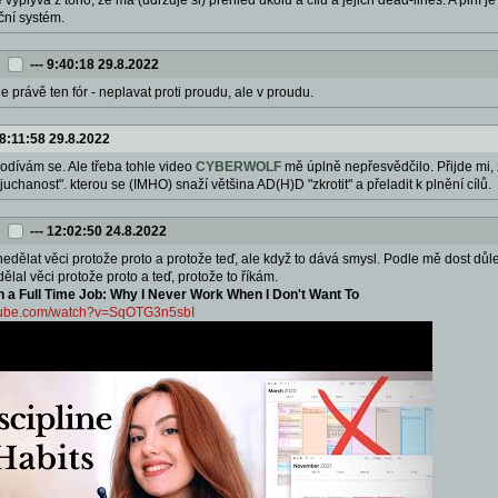
vyplývá z toho, že má (udržuje si) přehled úkolů a cílů a jejich dead-lines. A plní j
kční systém.
---
9:40:18 29.8.2022
je právě ten fór - neplavat proti proudu, ale v proudu.
8:11:58 29.8.2022
Podívám se. Ale třeba tohle video
CYBERWOLF
mě úplně nepřesvědčilo. Přijde mi, že
zjuchanost". kterou se (IMHO) snaží většina AD(H)D "zkrotit" a přeladit k plnění cílů.
---
12:02:50 24.8.2022
nedělat věci protože proto a protože teď, ale když to dává smysl. Podle mě dost důle
ělal věci protože proto a teď, protože to říkám.
h a Full Time Job: Why I Never Work When I Don't Want To
utube.com/watch?v=SqOTG3n5sbI