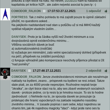
potucku a ctyri tisice na ruku. No nevim,
DZODZO
nam tu nadava do
kapitalistu pri kritice NZP... ale zatim nejvetsi asocial tu jses ty :-)
COMODOR_FALKON
17:37:53 27.12.2021
1 odpověď
FORTRESS
: Tak z mého pohledu to má zajistit pouze to úplně základní
přežití, no questions asked…
Na jakýkoliv nadstandard nad stan u potůčku už si má IMHO každý
vydělat nějakým vlastním úsilím…
DANYSEK
: Proto je ta částka vyšší než životní minimum a cca
dvojnásobná oproti existenčnímu minimu…
Většina sociálních dávek je buď:
a) automatizovatelná (rodičák)
b) vyžaduje jen minimální, zato velmi specializovaný dohled (příspěvek
na péči, příspěvek na zvláštní pomůcky)
c) funguje výhradně jako kompenzace neochoty příjemce přestat si žít
"nad poměry"
DANYSEK
17:27:46 27.12.2021
2 odpovědi
COMODOR_FALKON
: Jenze zivotni/existencni minimum ale nezahrnuje
naklady na bydleni, zeano... prispevek na bydleni se resi zvlast. Takze
stale plati, ze za 4000 proste neprezijes. Rozhodne neplati tvoje
"zkratka", ze ctyri tisice staci na to, aby ses zbavil veskerych socialnich
davek - protoze jedine, co ty resis ty je hmotna nouze. To sis to hodne
zjednodusil :-) Nehlede na to, ze spousta davek se posuzuje (a
prideluje) dle hranic vypoctenych na zaklade nejakeho nasobku
zivotniho minima... V zasade popiras i sam sebe, kdyz najednou se
ohanis tim, jak 4k najednou magicky "staci" - kdyz jeste rano ses tu