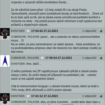
rozjezdu s výrazně nižším komfortem života…
Za 4k měsíčně jsem před ~13 lety zvládl žít i na okraji Prahy.
Samozřejmě, nesvačil jsem avokádové tousty ve fast-foodech… Dnes už
by to bylo spíš za 6k, ale ta dávka nemá umožňovat perfektní komfort s
nohama na stole - má pokrýt pouze úplné minimum a být vyplácena bez
průtahů a zbytečných otázek…
DANYSEK
17:54:42 27.12.2021
1 odpověď
COMODOR_FALKON
: jasne... ale u potucku ve stanu umrznout klidne
muze... :D
No je videt, ze jses zamestnanec ve statni sprave... tvoje predstava, ze
na podnikatelskou pripravu staci 4k mesicne (co stezi pokryje zradlo) je
fakt mimo.
COMODOR_FALKON
17:50:54 27.12.2021
1 odpověď
DANYSEK
: Ano, stačí…
Z mého pohledu má ZP zajistit pouze základní přežití a zbavit osobu
obavy z toho, že umře hlady při přípravě na podnikání, etc. - cokoliv
navíc si má zajistit vlastními silami…
(Tak to mimochodem funguje i u dávek hmotné nouze, které se krátí o
70% mzdy, 80% důchodů a 100% jiných dávek)
DANYSEK
17:41:12 27.12.2021
1 odpověď
COMODOR_FALKON
: aha, uz plne rozumim.... podle tebe staci stan u