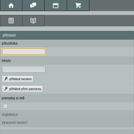
přihlásit
přezdívka
heslo
přihlásit heslem
přihlásit přes passkey
pamatuj si mě
registrace
ztracené heslo?