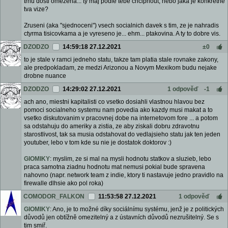
trhu dosti omezena... ty maj podle tebe chcipnout, nebo jaka je konkretne
tva vize?
Zruseni (aka "sjednoceni") vsech socialnich davek s tim, ze je nahradis
ctyrma tisicovkama a je vyreseno je... ehm... ptakovina. A ty to dobre vis.
DZODZO
14:59:18 27.12.2021
±0
to je stale v ramci jedneho statu, takze tam platia stale rovnake zakony,
ale predpokladam, ze medzi Arizonou a Novym Mexikom budu nejake
drobne nuance
DZODZO
14:29:02 27.12.2021
1 odpověď
-1
ach ano, miestni kapitalisti co vsetko dosiahli vlastnou hlavou bez
pomoci socialneho systemu nam povedia ako kazdy musi makat a to
vsetko diskutovanim v pracovnej dobe na internetovom fore ... a potom
sa odstahuju do ameriky a zistia, ze aby ziskali dobru zdravotnu
starostlivost, tak sa musia odstahovat do vedlajsieho statu jak ten jeden
youtuber, lebo v tom kde su nie je dostatok doktorov :)
GIOMIKY
: myslim, ze si mal na mysli hodnotu statkov a sluzieb, lebo
praca samotna ziadnu hodnotu mat nemusi pokial bude spravena
nahovno (napr. network team z indie, ktory ti nastavuje jedno pravidlo na
firewalle dlhsie ako pol roka)
COMODOR_FALKON
11:53:58 27.12.2021
1 odpověď
GIOMIKY
: Ano, je to možné díky sociálnímu systému, jenž je z politických
důvodů jen obtížně omezitelný a z ústavních důvodů nezrušitelný. Se s
tim smiř.