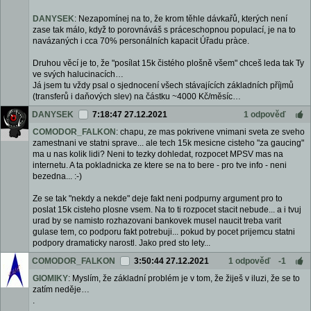
DANYSEK
: Nezapomínej na to, že krom těhle dávkařů, kterých není
zase tak málo, když to porovnáváš s práceschopnou populací, je na to
navázaných i cca 70% personálních kapacit Úřadu pràce.
Druhou věcí je to, že "posílat 15k čistého plošně všem" chceš leda tak Ty
ve svých halucinacích…
Já jsem tu vždy psal o sjednocení všech stávajících základních příjmů
(transferů i daňových slev) na částku ~4000 Kč/měsíc…
DANYSEK
7:18:47 27.12.2021
1 odpověď
COMODOR_FALKON
: chapu, ze mas pokrivene vnimani sveta ze sveho
zamestnani ve statni sprave... ale tech 15k mesicne cisteho "za gaucing"
ma u nas kolik lidi? Neni to tezky dohledat, rozpocet MPSV mas na
internetu. A ta pokladnicka ze ktere se na to bere - pro tve info - neni
bezedna... :-)
Ze se tak "nekdy a nekde" deje fakt neni podpurny argument pro to
poslat 15k cisteho plosne vsem. Na to ti rozpocet stacit nebude... a i tvuj
urad by se namisto rozhazovani bankovek musel naucit treba varit
gulase tem, co podporu fakt potrebuji... pokud by pocet prijemcu statni
podpory dramaticky narostl. Jako pred sto lety...
COMODOR_FALKON
3:50:44 27.12.2021
1 odpověď
-1
GIOMIKY
: Myslím, že základní problém je v tom, že žiješ v iluzi, že se to
zatím neděje…
.