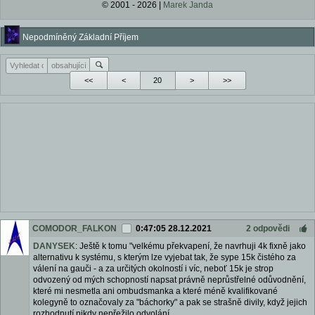
© 2001 - 2026 |
Marek Janda
Nepodmíněný Základní Příjem
<<
<
>
>>
COMODOR_FALKON
0:47:05 28.12.2021
2 odpovědi
DANYSEK
: Ještě k tomu "velkému překvapení, že navrhuji 4k fixně jako
alternativu k systému, s kterým lze vyjebat tak, že sype 15k čistého za
válení na gauči - a za určitých okolností i víc, neboť 15k je strop
odvozený od mých schopností napsat právně neprůstřelné odůvodnění,
které mi nesmetla ani ombudsmanka a které méně kvalifikované
kolegyně to označovaly za "báchorky" a pak se strašně divily, když jejich
rozhodnutí nikdy nepřežilo odvolání…