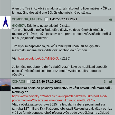
.
.
A jen pro Tvé info, když víš jak na to, tak jako jednotlivec můžeš v ČR za
ten gaučing dostat klidně 15k čistého měsíčně od státu…
COMODOR_FALKON
1:41:56 27.12.2021
GIOMIKY
: Takhle to nelze tak úplně číst…
Ten graf hovoří o počtu žadatelů o dávky ve dvou různých zónách s
různou výší dávek, což - jakkoliv to na první pohled zní zvláštně - neříká
nic o (ne)ochotě pracovat…
Tím myslím například to, že kvůli tomu $300 bonusu se vyplatí v
maximální možné míře oddalovat odchod do důchodu…
Viz:
https://youtu.be/L0pTrNEQ-JU
(12:35)
Je to něco podobného (byť v slabší verzi), jako se například spoustě
policistů (včetně policejního prezidenta) vyplatí odejít v lednu do
výslužby…
XCHAOS
22:14:40 27.10.2021
-3
Rakousko hodlá od poloviny roku 2022 zavést novou uhlíkovou daň -
Novinky.cz
https://www.novinky.cz/zahranicni/evropa/clanek/rakousko-hod
la-od-
poloviny-roku-
2022-zavest-novou-uh
likovou-dan-40373759
Vláda očekává, že do roku 2025 na této dani vybere pět miliard eur
(zhruba 127 miliard Kč). Každému obyvateli Rakouska pak vláda peníze
vrátí ve formě bonusu, jehož přesná výše bude vypočítána na základě