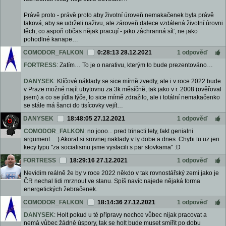
Právě proto - právě proto aby životní úroveň nemakačenek byla právě
taková, aby se udrželi naživu, ale zároveň dalece vzdálená životní úrovni
těch, co aspoň občas nějak pracují - jako záchranná síť, ne jako
pohodlné kanape…
COMODOR_FALKON
0:28:13 28.12.2021
1 odpověď
FORTRESS
: Zatím… To je o narativu, kterým to bude prezentováno…
DANYSEK
: Klíčové náklady se sice mírně zvedly, ale i v roce 2022 bude
v Praze možné najít ubytovnu za 3k měsíčně, tak jako v r. 2008 (ověřoval
jsem) a co se jídla týče, to sice mírně zdražilo, ale i totální nemakačenko
se stále má šanci do tisícovky vejít…
DANYSEK
18:48:05 27.12.2021
1 odpověď
COMODOR_FALKON
: no jooo... pred trinacti lety, fakt genialni
argument... :) Akorat si srovnej naklady v ty dobe a dnes. Chybi tu uz jen
kecy typu "za socialismu jsme vystacili s par stovkama" :D
FORTRESS
18:29:16 27.12.2021
1 odpověď
Nevidim reálně že by v roce 2022 někdo v tak rovnostářský zemi jako je
ČR nechal lidi mrznout ve stanu. Spíš navíc najede nějaká forma
energetických žebračenek.
COMODOR_FALKON
18:14:36 27.12.2021
1 odpověď
DANYSEK
: Holt pokud u té přípravy nechce vůbec nijak pracovat a
nemá vůbec žádné úspory, tak se holt bude muset smířit po dobu