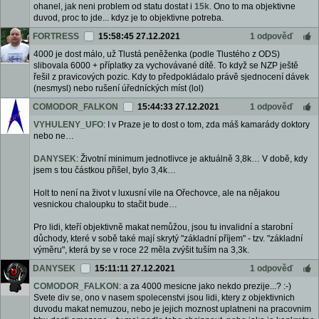
ohanel, jak neni problem od statu dostat i
15k
. Ono to ma objektivne
duvod, proc to jde... kdyz je to objektivne potreba.
FORTRESS
15:58:45 27.12.2021
1 odpověď
4000 je dost málo, už Tlustá peněženka (podle Tlustého z ODS)
slibovala 6000 + příplatky za vychovávané dítě. To když se NZP ještě
řešil z pravicových pozic. Kdy to předpokládalo právě sjednocení dávek
(nesmysl) nebo rušení úředníckých míst (lol)
COMODOR_FALKON
15:44:33 27.12.2021
1 odpověď
VYHULENY_UFO
: I v Praze je to dost o tom, zda máš kamarády doktory
nebo ne…
DANYSEK
: Životní minimum jednotlivce je aktuálně 3,8k… V době, kdy
jsem s tou částkou přišel, bylo 3,4k…
Holt to není na život v luxusní vile na Ořechovce, ale na nějakou
vesnickou chaloupku to stačit bude…
Pro lidi, kteří objektivně makat nemůžou, jsou tu invalidní a starobní
důchody, které v sobě také mají skrytý "základní příjem" - tzv. "základní
výměru", která by se v roce 22 měla zvýšit tuším na 3,3k.
DANYSEK
15:11:11 27.12.2021
1 odpověď
COMODOR_FALKON
: a za 4000 mesicne jako nekdo prezije...? :-)
Svete div se, ono v nasem spolecenstvi jsou lidi, ktery z objektivnich
duvodu makat nemuzou, nebo je jejich moznost uplatneni na pracovnim