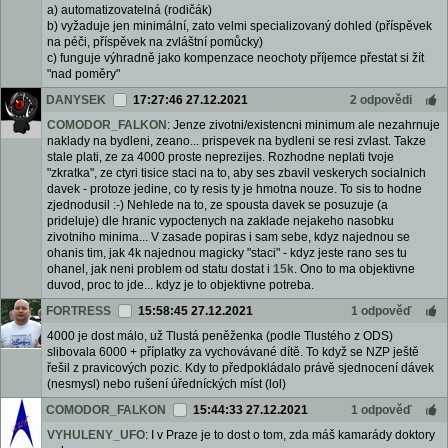
a) automatizovatelná (rodičák)
b) vyžaduje jen minimální, zato velmi specializovaný dohled (příspěvek
na péči, příspěvek na zvláštní pomůcky)
c) funguje výhradně jako kompenzace neochoty příjemce přestat si žít
"nad poměry"
DANYSEK
17:27:46 27.12.2021
2 odpovědi
COMODOR_FALKON
: Jenze zivotni/existencni minimum ale nezahrnuje
naklady na bydleni, zeano... prispevek na bydleni se resi zvlast. Takze
stale plati, ze za 4000 proste neprezijes. Rozhodne neplati tvoje
"zkratka", ze ctyri tisice staci na to, aby ses zbavil veskerych socialnich
davek - protoze jedine, co ty resis ty je hmotna nouze. To sis to hodne
zjednodusil :-) Nehlede na to, ze spousta davek se posuzuje (a
prideluje) dle hranic vypoctenych na zaklade nejakeho nasobku
zivotniho minima... V zasade popiras i sam sebe, kdyz najednou se
ohanis tim, jak 4k najednou magicky "staci" - kdyz jeste rano ses tu
ohanel, jak neni problem od statu dostat i
15k
. Ono to ma objektivne
duvod, proc to jde... kdyz je to objektivne potreba.
FORTRESS
15:58:45 27.12.2021
1 odpověď
4000 je dost málo, už Tlustá peněženka (podle Tlustého z ODS)
slibovala 6000 + příplatky za vychovávané dítě. To když se NZP ještě
řešil z pravicových pozic. Kdy to předpokládalo právě sjednocení dávek
(nesmysl) nebo rušení úředníckých míst (lol)
COMODOR_FALKON
15:44:33 27.12.2021
1 odpověď
VYHULENY_UFO
: I v Praze je to dost o tom, zda máš kamarády doktory