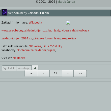
© 2001 - 2026 |
Marek Janda
Nepodmíněný Základní Příjem
Základní informace:
Wikipedia
www.vseobecnyzakladniprijem.cz
:
faq
;
texty, videa a další odkazy
zakladniprijem2014.cz
,
pirátské forum
,
levá prespektiva
Film kulturní impuls:
SK verze
,
DE s CZ titulky
facebooky:
Společně za základní příjem
,
Více viz
Nástěnka
<<
<
>
>>