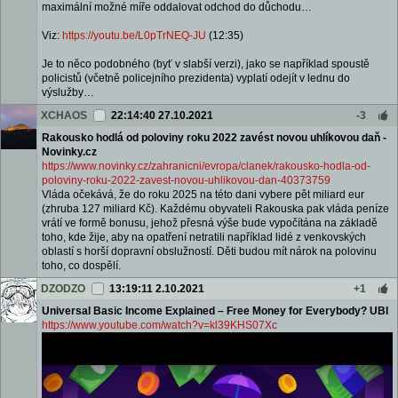
maximální možné míře oddalovat odchod do důchodu…
Viz:
https://youtu.be/L0pTrNEQ-JU
(12:35)
Je to něco podobného (byť v slabší verzi), jako se například spoustě
policistů (včetně policejního prezidenta) vyplatí odejít v lednu do
výslužby…
XCHAOS
22:14:40 27.10.2021
-3
Rakousko hodlá od poloviny roku 2022 zavést novou uhlíkovou daň -
Novinky.cz
https://www.novinky.cz/zahranicni/evropa/clanek/rakousko-hod
la-od-
poloviny-roku-
2022-zavest-novou-uh
likovou-dan-40373759
Vláda očekává, že do roku 2025 na této dani vybere pět miliard eur
(zhruba 127 miliard Kč). Každému obyvateli Rakouska pak vláda peníze
vrátí ve formě bonusu, jehož přesná výše bude vypočítána na základě
toho, kde žije, aby na opatření netratili například lidé z venkovských
oblastí s horší dopravní obslužností. Děti budou mít nárok na polovinu
toho, co dospělí.
DZODZO
13:19:11 2.10.2021
+1
Universal Basic Income Explained – Free Money for Everybody? UBI
https://www.youtube.com/watch?v=kl39KHS07Xc