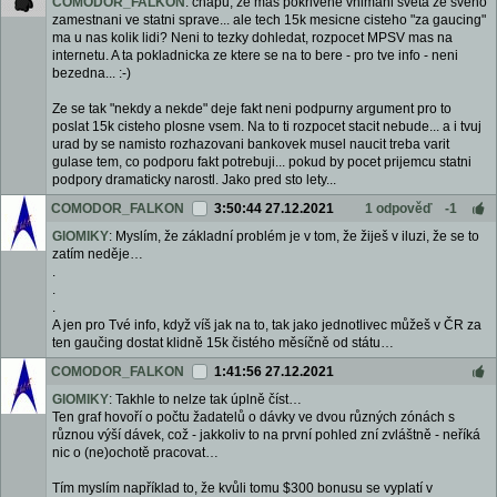
COMODOR_FALKON
: chapu, ze mas pokrivene vnimani sveta ze sveho
zamestnani ve statni sprave... ale tech 15k mesicne cisteho "za gaucing"
ma u nas kolik lidi? Neni to tezky dohledat, rozpocet MPSV mas na
internetu. A ta pokladnicka ze ktere se na to bere - pro tve info - neni
bezedna... :-)
Ze se tak "nekdy a nekde" deje fakt neni podpurny argument pro to
poslat 15k cisteho plosne vsem. Na to ti rozpocet stacit nebude... a i tvuj
urad by se namisto rozhazovani bankovek musel naucit treba varit
gulase tem, co podporu fakt potrebuji... pokud by pocet prijemcu statni
podpory dramaticky narostl. Jako pred sto lety...
COMODOR_FALKON
3:50:44 27.12.2021
1 odpověď
-1
GIOMIKY
: Myslím, že základní problém je v tom, že žiješ v iluzi, že se to
zatím neděje…
.
.
.
A jen pro Tvé info, když víš jak na to, tak jako jednotlivec můžeš v ČR za
ten gaučing dostat klidně 15k čistého měsíčně od státu…
COMODOR_FALKON
1:41:56 27.12.2021
GIOMIKY
: Takhle to nelze tak úplně číst…
Ten graf hovoří o počtu žadatelů o dávky ve dvou různých zónách s
různou výší dávek, což - jakkoliv to na první pohled zní zvláštně - neříká
nic o (ne)ochotě pracovat…
Tím myslím například to, že kvůli tomu $300 bonusu se vyplatí v