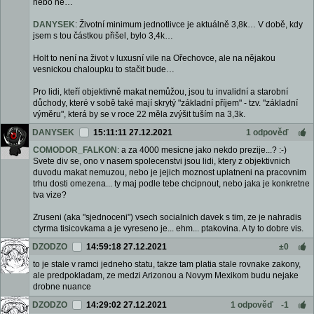
nebo ne…
DANYSEK
: Životní minimum jednotlivce je aktuálně 3,8k… V době, kdy
jsem s tou částkou přišel, bylo 3,4k…
Holt to není na život v luxusní vile na Ořechovce, ale na nějakou
vesnickou chaloupku to stačit bude…
Pro lidi, kteří objektivně makat nemůžou, jsou tu invalidní a starobní
důchody, které v sobě také mají skrytý "základní příjem" - tzv. "základní
výměru", která by se v roce 22 měla zvýšit tuším na 3,3k.
DANYSEK
15:11:11 27.12.2021
1 odpověď
COMODOR_FALKON
: a za 4000 mesicne jako nekdo prezije...? :-)
Svete div se, ono v nasem spolecenstvi jsou lidi, ktery z objektivnich
duvodu makat nemuzou, nebo je jejich moznost uplatneni na pracovnim
trhu dosti omezena... ty maj podle tebe chcipnout, nebo jaka je konkretne
tva vize?
Zruseni (aka "sjednoceni") vsech socialnich davek s tim, ze je nahradis
ctyrma tisicovkama a je vyreseno je... ehm... ptakovina. A ty to dobre vis.
DZODZO
14:59:18 27.12.2021
±0
to je stale v ramci jedneho statu, takze tam platia stale rovnake zakony,
ale predpokladam, ze medzi Arizonou a Novym Mexikom budu nejake
drobne nuance
DZODZO
14:29:02 27.12.2021
1 odpověď
-1