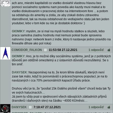
ach ano, miestni kapitalisti co vsetko dosiahli vlastnou hlavou bez
pomoci socialneho systemu nam povedia ako kazdy musi makat a to
vsetko diskutovanim v pracovnej dobe na internetovom fore ... a potom
sa odstahuju do ameriky a zistia, ze aby ziskali dobru zdravotnu
starostlivost, tak sa musia odstahovat do vedlajsieho statu jak ten jeden
youtuber, lebo v tom kde su nie je dostatok doktorov :)
GIOMIKY
: myslim, ze si mal na mysli hodnotu statkov a sluzieb, lebo
praca samotna ziadnu hodnotu mat nemusi pokial bude spravena
nahovno (napr. network team z indie, ktory ti nastavuje jedno pravidlo na
firewalle dlhsie ako pol roka)
COMODOR_FALKON
11:53:58 27.12.2021
1 odpověď
GIOMIKY
: Ano, je to možné díky sociálnímu systému, jenž je z politických
důvodů jen obtížně omezitelný a z ústavních důvodů nezrušitelný. Se s
tim smiř.
DANYSEK
: Nezapomínej na to, že krom těhle dávkařů, kterých není
zase tak málo, když to porovnáváš s práceschopnou populací, je na to
navázaných i cca 70% personálních kapacit Úřadu pràce.
Druhou věcí je to, že "posílat 15k čistého plošně všem" chceš leda tak Ty
ve svých halucinacích…
Já jsem tu vždy psal o sjednocení všech stávajících základních příjmů
(transferů i daňových slev) na částku ~4000 Kč/měsíc…
DANYSEK
7:18:47 27.12.2021
1 odpověď