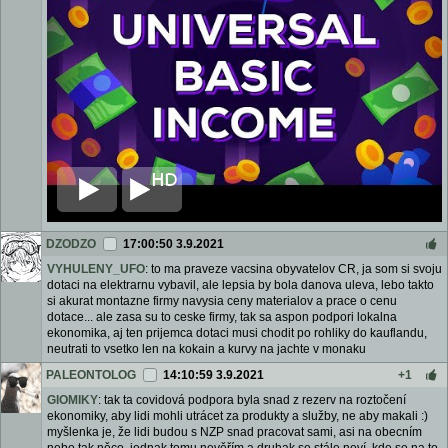
DZODZO
17:00:50 3.9.2021
VYHULENY_UFO
: to ma praveze vacsina obyvatelov CR, ja som si svoju
dotaci na elektrarnu vybavil, ale lepsia by bola danova uleva, lebo takto
si akurat montazne firmy navysia ceny materialov a prace o cenu
dotace... ale zasa su to ceske firmy, tak sa aspon podpori lokalna
ekonomika, aj ten prijemca dotaci musi chodit po rohliky do kauflandu,
neutrati to vsetko len na kokain a kurvy na jachte v monaku
PALEONTOLOG
14:10:59 3.9.2021
+1
GIOMIKY
: tak ta covidová podpora byla snad z rezerv na roztočení
ekonomiky, aby lidi mohli utrácet za produkty a služby, ne aby makali :)
myšlenka je, že lidi budou s NZP snad pracovat sami, asi na obecním