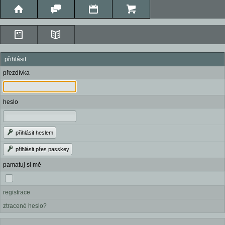
přihlásit
přezdívka
heslo
přihlásit heslem
přihlásit přes passkey
pamatuj si mě
registrace
ztracené heslo?