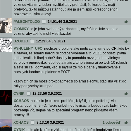
nebo tak něco. jednak tomu nevěřím a druhak se stále neví, kde se na to
vezmou vitamíny. jeden myslitel tady prohlásil, že korporáty mají
přebytky, tak to můžou zatáhnout. ale já jsem spíš korespondenční
pozorovatel, vím kulový
PALEONTOLOG
14:01:46 3.9.2021
GIOMIKY
: to je jeho svobodný rozhodnutí, my řešíme, kde se na to
vezme, aby takhle mohl viset každej
DZODZO
12:29:04 3.9.2021
VYHULENY_UFO
: nechces urobit nejake motivacne turne po CR, kde by
si vravel, ze solarni baroni si dotace vybehali a to POZE co vsetci platia
je iba kvoli ich linej hube? dost by to pomohlo rozvoju obnovitelnych
zdrojov v energetike, lebo ludia maju z toho stigma aj po tych 10 rokoch
a este su celi domyleni, ked si myslia ze moje panely financovane z
norskych fondov su platene v POZE
kazdy z nich sa moze prokopat medzi solarnu slechtu, staci iba vziat do
ruky pomyselny krumpac
CYNIK
12:23:50 3.9.2021
XCHAOS
: no tak to je celkem problém, když ti, co to potřebují víc
dostanouo méně :-D. Takže přiběhnou levičáci a budou řvát: tady někdo
potřebuje víc, dejme na to speciální program nebo přidejme všem
prachy!!!!!
XCHAOS
8:13:10 3.9.2021
1 odpověď
CYNIK
: to je ale k otázce základního příjmu úplně mimoběžné téma.