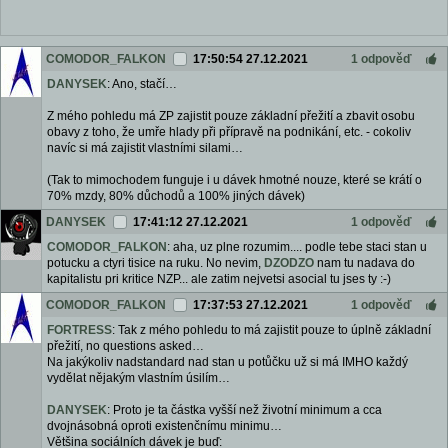
COMODOR_FALKON
17:50:54 27.12.2021
1 odpověď
DANYSEK
: Ano, stačí…
Z mého pohledu má ZP zajistit pouze základní přežití a zbavit osobu
obavy z toho, že umře hlady při přípravě na podnikání, etc. - cokoliv
navíc si má zajistit vlastními silami…
(Tak to mimochodem funguje i u dávek hmotné nouze, které se krátí o
70% mzdy, 80% důchodů a 100% jiných dávek)
DANYSEK
17:41:12 27.12.2021
1 odpověď
COMODOR_FALKON
: aha, uz plne rozumim.... podle tebe staci stan u
potucku a ctyri tisice na ruku. No nevim,
DZODZO
nam tu nadava do
kapitalistu pri kritice NZP... ale zatim nejvetsi asocial tu jses ty :-)
COMODOR_FALKON
17:37:53 27.12.2021
1 odpověď
FORTRESS
: Tak z mého pohledu to má zajistit pouze to úplně základní
přežití, no questions asked…
Na jakýkoliv nadstandard nad stan u potůčku už si má IMHO každý
vydělat nějakým vlastním úsilím…
DANYSEK
: Proto je ta částka vyšší než životní minimum a cca
dvojnásobná oproti existenčnímu minimu…
Většina sociálních dávek je buď: