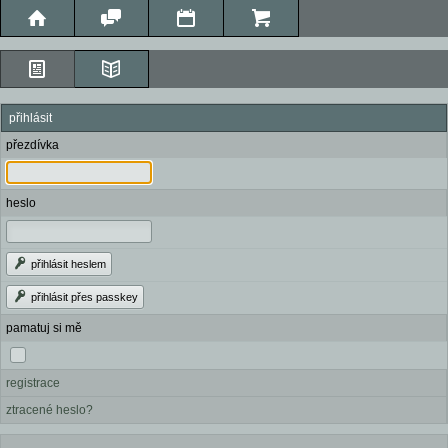
přihlásit
přezdívka
heslo
přihlásit heslem
přihlásit přes passkey
pamatuj si mě
registrace
ztracené heslo?