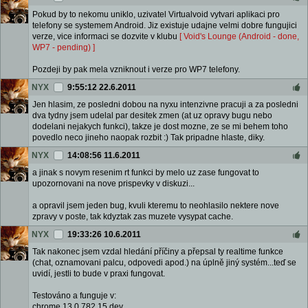
Pokud by to nekomu uniklo, uzivatel Virtualvoid vytvari aplikaci pro
telefony se systemem Android. Jiz existuje udajne velmi dobre fungujici
verze, vice informaci se dozvite v klubu
[ Void's Lounge (Android - done,
WP7 - pending) ]
Pozdeji by pak mela vzniknout i verze pro WP7 telefony.
NYX
9:55:12 22.6.2011
Jen hlasim, ze posledni dobou na nyxu intenzivne pracuji a za posledni
dva tydny jsem udelal par desitek zmen (at uz opravy bugu nebo
dodelani nejakych funkci), takze je dost mozne, ze se mi behem toho
povedlo neco jineho naopak rozbit :) Tak pripadne hlaste, diky.
NYX
14:08:56 11.6.2011
a jinak s novym resenim rt funkci by melo uz zase fungovat to
upozornovani na nove prispevky v diskuzi...
a opravil jsem jeden bug, kvuli kteremu to neohlasilo nektere nove
zpravy v poste, tak kdyztak zas muzete vysypat cache.
NYX
19:33:26 10.6.2011
Tak nakonec jsem vzdal hledání příčiny a přepsal ty realtime funkce
(chat, oznamovani palcu, odpovedi apod.) na úplně jiný systém...teď se
uvidí, jestli to bude v praxi fungovat.
Testováno a funguje v:
chrome 13.0.782.15 dev