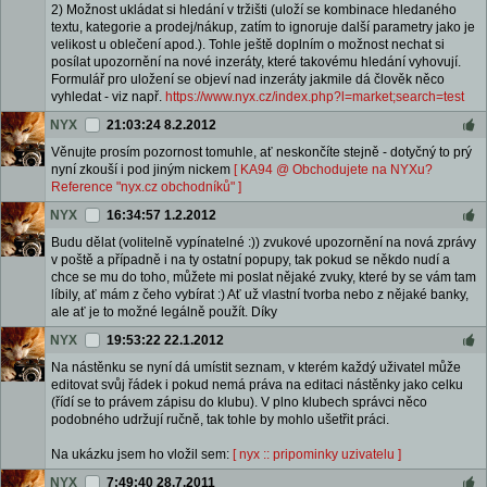
2) Možnost ukládat si hledání v tržišti (uloží se kombinace hledaného
textu, kategorie a prodej/nákup, zatím to ignoruje další parametry jako je
velikost u oblečení apod.). Tohle ještě doplním o možnost nechat si
posílat upozornění na nové inzeráty, které takovému hledání vyhovují.
Formulář pro uložení se objeví nad inzeráty jakmile dá člověk něco
vyhledat - viz např.
https://www.nyx.cz/index.php?l=market;search=test
NYX
21:03:24 8.2.2012
Věnujte prosím pozornost tomuhle, ať neskončíte stejně - dotyčný to prý
nyní zkouší i pod jiným nickem
[ KA94 @ Obchodujete na NYXu?
Reference "nyx.cz obchodníků" ]
NYX
16:34:57 1.2.2012
Budu dělat (volitelně vypínatelné :)) zvukové upozornění na nová zprávy
v poště a případně i na ty ostatní popupy, tak pokud se někdo nudí a
chce se mu do toho, můžete mi poslat nějaké zvuky, které by se vám tam
líbily, ať mám z čeho vybírat :) Ať už vlastní tvorba nebo z nějaké banky,
ale ať je to možné legálně použít. Díky
NYX
19:53:22 22.1.2012
Na nástěnku se nyní dá umístit seznam, v kterém každý uživatel může
editovat svůj řádek i pokud nemá práva na editaci nástěnky jako celku
(řídí se to právem zápisu do klubu). V plno klubech správci něco
podobného udržují ručně, tak tohle by mohlo ušetřit práci.
Na ukázku jsem ho vložil sem:
[ nyx :: pripominky uzivatelu ]
NYX
7:49:40 28.7.2011