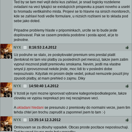
Ted by se tam mel vejit delsi kus zahlavi, je snad logicky rozdelene
ovladani na veci tykajici se existujicich prispevku a psani noveho a usetri
to hromadu vertikalniho mista. Projevi se to hlavne na sirsich monitorech,
kde se zahlavi hodi vedle formulare, u nizsich rozliseni se to sklada pod
sebe jako doted.
Pripadne problemy hlaste v pripominkach, urcite se to bude jeste
dopilovavat. Pak se casem predela podobne i posta apod, at je to
jednotne.
NYX
8:16:53 2.4.2012
Uz podruhe se stalo, ze poskytovatel premium sms prestal platit
(tentokrat mi tam visi platby za poslednich pet mesicu), takze jsem zatim
vypnul moznost platit premiovku smskama. Nevim, jestli ma vlastne
smysl ji zprovoznovat nekde jinde, moc lidi to v posledni dobe
nepouzivalo. Kdyztak mi prosim dejte vedet, pokud nemuzete pouzit jiny
zpusob platby, at mam prehled o zajmu. Diky
NYX
14:50:40 1.4.2012
V trzisti je nyni mozne ignorovat vybrane kategorie/podkategorie, takze
cloveku ve vypisu neprekazi pro nej nezajimave veci.
A
ukladani hledani
se presunulo z premiovky do normalni verze, jsem tim
tehda chtel jen trochu zaprudit a zapomnel jsem to tam :-)
NYX
13:35:14 12.3.2012
Omlouvam se za dlouhy vypadek. Obcas proste pocitace neposlouchaji.