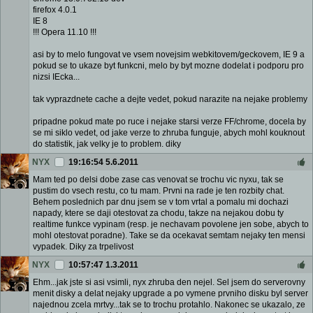
firefox 4.0.1
IE 8
!!! Opera 11.10 !!!
asi by to melo fungovat ve vsem novejsim webkitovem/geckovem, IE 9 a
pokud se to ukaze byt funkcni, melo by byt mozne dodelat i podporu pro
nizsi IEcka...
tak vyprazdnete cache a dejte vedet, pokud narazite na nejake problemy
pripadne pokud mate po ruce i nejake starsi verze FF/chrome, docela by
se mi siklo vedet, od jake verze to zhruba funguje, abych mohl kouknout
do statistik, jak velky je to problem. diky
NYX
19:16:54 5.6.2011
Mam ted po delsi dobe zase cas venovat se trochu vic nyxu, tak se
pustim do vsech restu, co tu mam. Prvni na rade je ten rozbity chat.
Behem poslednich par dnu jsem se v tom vrtal a pomalu mi dochazi
napady, ktere se daji otestovat za chodu, takze na nejakou dobu ty
realtime funkce vypinam (resp. je nechavam povolene jen sobe, abych to
mohl otestovat poradne). Take se da ocekavat semtam nejaky ten mensi
vypadek. Diky za trpelivost
NYX
10:57:47 1.3.2011
Ehm...jak jste si asi vsimli, nyx zhruba den nejel. Sel jsem do serverovny
menit disky a delat nejaky upgrade a po vymene prvniho disku byl server
najednou zcela mrtvy...tak se to trochu protahlo. Nakonec se ukazalo, ze