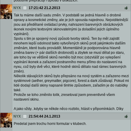
podobně přepracuji i upload v diskuzích.
NYX
17:21:42 21.2.2013
Tak tu máme další sadu změn. V podstatě se jedná hlavně o drobné
opravy a kosmetické změny, ale je jich spousta najednou. Nejviditelnější
jsou asi předělané ovládací prvky, nahrazení barevných obrázkových
ikonek novými textovými skinovatelnými (a doladění jejich úplného
vypínání).
Spolu s tím je spojený nový způsob tvorby skinů. Ten by měl zajistit
mnohem lepší odolnost takto vytvořených skinů proti jakýmkoliv dalším
změnám, které budu provádět. Momentálně je podporována hlavně
změna barev (+ pár dalších drobností) a zbytek se musí dělat po staru,
ale toho by ve většině skinů nemělo být moc (obzvlášť po vylepšení
vypínání ikonek a zařazení postranního menu přímo do nastavení na
nyxu, což byly dvě věci, které hodně skinů dělalo nad rámec barevných
změn).
Několik stávajících skinů bylo přepsáno na nový systém a zařazeno mezi
systémové (aether, greymatter, pigcore), forest a dark zůstávají. Pokud mi
lidé dodají další skiny napsané tímhle způsobem, zařadím je do nabídky
také.
Protože se toho změnilo tolik, zresetoval jsem preventivně všem
nastavení skinu.
A jako vždy...kdyby se někde něco rozbilo, hlásit v připomínkách. Díky
NYX
21:54:44 24.1.2013
Predelal jsem trochu horni formular v klubech.