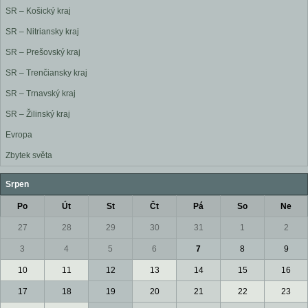
SR – Košický kraj
SR – Nitriansky kraj
SR – Prešovský kraj
SR – Trenčiansky kraj
SR – Trnavský kraj
SR – Žilinský kraj
Evropa
Zbytek světa
Srpen
Po
Út
St
Čt
Pá
So
Ne
27
28
29
30
31
1
2
3
4
5
6
7
8
9
10
11
12
13
14
15
16
17
18
19
20
21
22
23