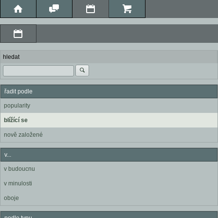
hledat
řadit podle
popularity
blížící se
nově založené
v...
v budoucnu
v minulosti
oboje