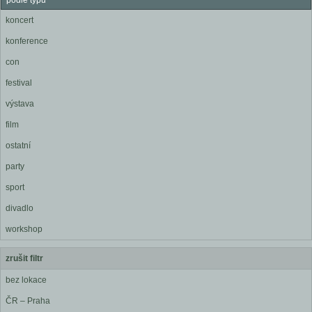
podle typu
koncert
konference
con
festival
výstava
film
ostatní
party
sport
divadlo
workshop
zrušit filtr
bez lokace
ČR – Praha