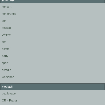
podle typu
koncert
konference
con
festival
výstava
film
ostatní
party
sport
divadlo
workshop
v oblasti
bez lokace
ČR – Praha