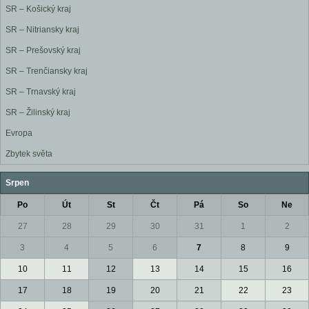
SR – Košický kraj
SR – Nitriansky kraj
SR – Prešovský kraj
SR – Trenčiansky kraj
SR – Trnavský kraj
SR – Žilinský kraj
Evropa
Zbytek světa
Srpen
Po
Út
St
Čt
Pá
So
Ne
27
28
29
30
31
1
2
3
4
5
6
7
8
9
10
11
12
13
14
15
16
17
18
19
20
21
22
23