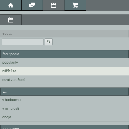
hledat
řadit podle
popularity
blížící se
nově založené
v...
v budoucnu
v minulosti
oboje