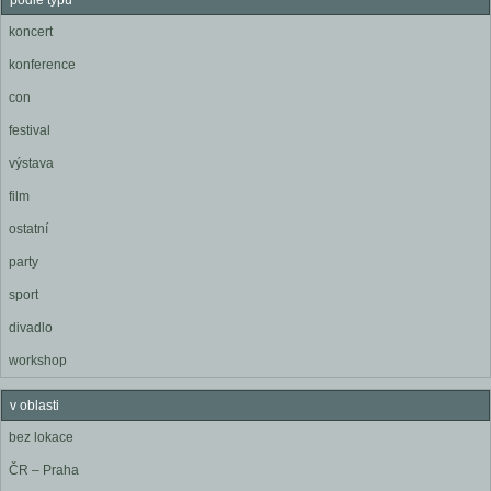
podle typu
koncert
konference
con
festival
výstava
film
ostatní
party
sport
divadlo
workshop
v oblasti
bez lokace
ČR – Praha