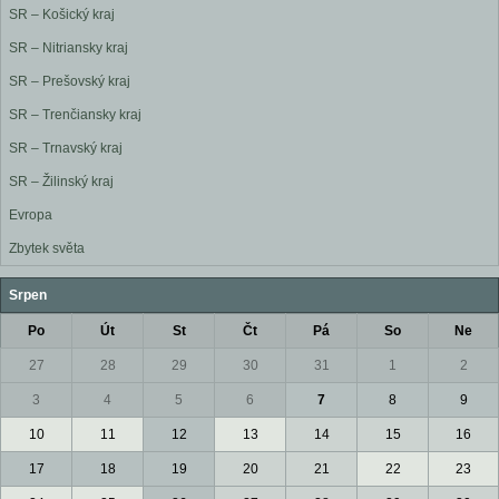
SR – Košický kraj
SR – Nitriansky kraj
SR – Prešovský kraj
SR – Trenčiansky kraj
SR – Trnavský kraj
SR – Žilinský kraj
Evropa
Zbytek světa
Srpen
Po
Út
St
Čt
Pá
So
Ne
27
28
29
30
31
1
2
3
4
5
6
7
8
9
10
11
12
13
14
15
16
17
18
19
20
21
22
23