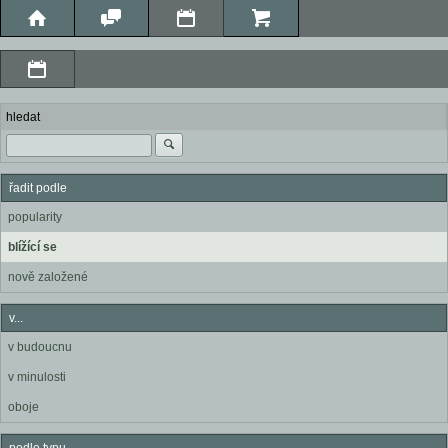
hledat
řadit podle
popularity
blížící se
nově založené
v...
v budoucnu
v minulosti
oboje