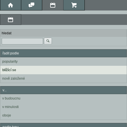
hledat
řadit podle
popularity
blížící se
nově založené
v...
v budoucnu
v minulosti
oboje