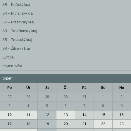
SR – Košický kraj
SR – Nitriansky kraj
SR – Prešovský kraj
SR – Trenčiansky kraj
SR – Trnavský kraj
SR – Žilinský kraj
Evropa
Zbytek světa
Srpen
Po
Út
St
Čt
Pá
So
Ne
27
28
29
30
31
1
2
3
4
5
6
7
8
9
10
11
12
13
14
15
16
17
18
19
20
21
22
23