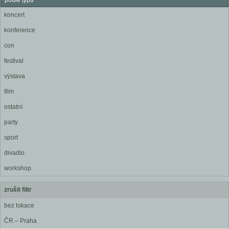
podle typu
koncert
konference
con
festival
výstava
film
ostatní
party
sport
divadlo
workshop
zrušit filtr
bez lokace
ČR – Praha