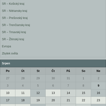
SR – Košický kraj
SR – Nitriansky kraj
SR – Prešovský kraj
SR – Trenčiansky kraj
SR – Trnavský kraj
SR – Žilinský kraj
Evropa
Zbytek světa
Srpen
Po
Út
St
Čt
Pá
So
Ne
27
28
29
30
31
1
2
3
4
5
6
7
8
9
10
11
12
13
14
15
16
17
18
19
20
21
22
23