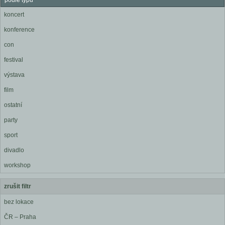
podle typu
koncert
konference
con
festival
výstava
film
ostatní
party
sport
divadlo
workshop
zrušit filtr
bez lokace
ČR – Praha