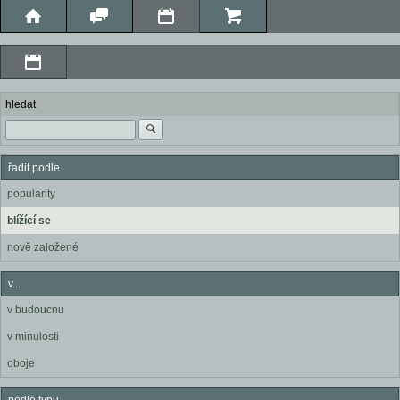
hledat
řadit podle
popularity
blížící se
nově založené
v...
v budoucnu
v minulosti
oboje