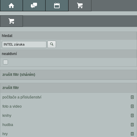
hledat
neaktivní
zrušit filtr (sháním)
zrušit filtr
počítače a příslušenství
foto a video
knihy
hudba
hry