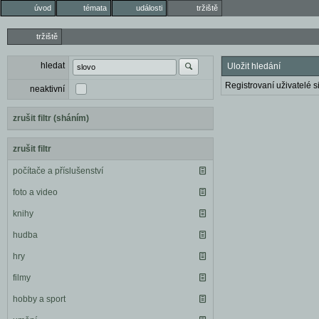
úvod
témata
události
tržiště
tržiště
hledat
Uložit hledání
Registrovaní uživatelé si
neaktivní
zrušit filtr (sháním)
zrušit filtr
počítače a příslušenství
foto a video
knihy
hudba
hry
filmy
hobby a sport