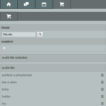
hledat
neaktivní
zrušit filtr (sháním)
zrušit filtr
počítače a příslušenství
foto a video
knihy
hudba
hry