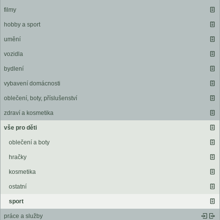
filmy
hobby a sport
umění
vozidla
bydlení
vybavení domácnosti
oblečení, boty, příslušenství
zdraví a kosmetika
vše pro děti
oblečení a boty
hračky
kosmetika
ostatní
sport
práce a služby