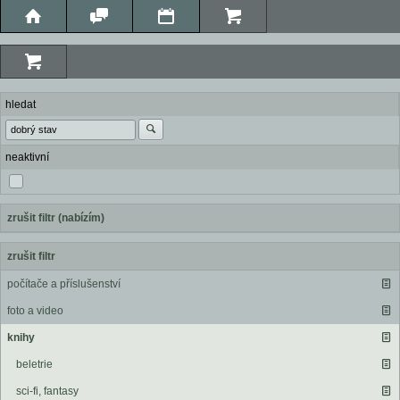
hledat
neaktivní
zrušit filtr (nabízím)
zrušit filtr
počítače a příslušenství
foto a video
knihy
beletrie
sci-fi, fantasy