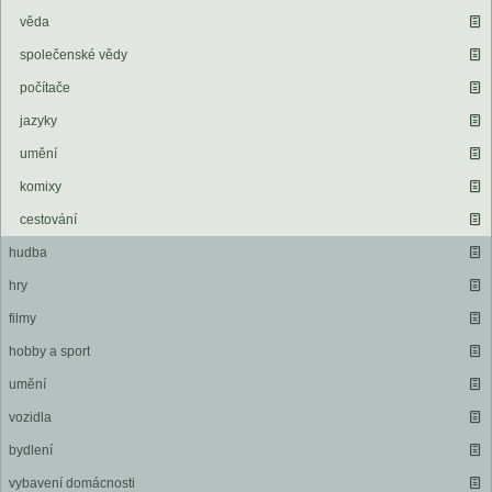
věda
společenské vědy
počítače
jazyky
umění
komixy
cestování
hudba
hry
filmy
hobby a sport
umění
vozidla
bydlení
vybavení domácnosti