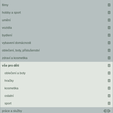
filmy
hobby a sport
umění
vozidla
bydlení
vybavení domácnosti
oblečení, boty, příslušenství
zdraví a kosmetika
vše pro děti
oblečení a boty
hračky
kosmetika
ostatní
sport
práce a služby