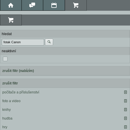
hledat
neaktivní
zrušit filtr (nabízím)
zrušit filtr
počítače a příslušenství
foto a video
knihy
hudba
hry