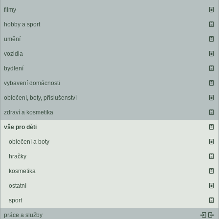
filmy
hobby a sport
umění
vozidla
bydlení
vybavení domácnosti
oblečení, boty, příslušenství
zdraví a kosmetika
vše pro děti
oblečení a boty
hračky
kosmetika
ostatní
sport
práce a služby