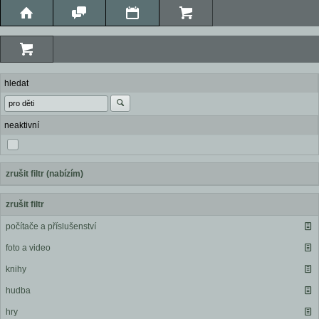
hledat
neaktivní
zrušit filtr (nabízím)
zrušit filtr
počítače a příslušenství
foto a video
knihy
hudba
hry