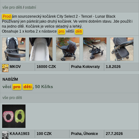
vše pro děti
/
ostatní
Prod
ám sourozenecký kočárek City Select 2 - Tencel - Lunar Black
Používaný jen párkrát jako druhý kočárek. Ve velmi dobrém stavu. Jde použít i
na jedno dítě. Kočárek je velice skladný a lehký.
Obsahuje 1 x korba 2 x nástavce
pro
větší
děti
MKOV
16000 CZK
Praha Kolovraty
1.8.2026
NABÍZÍM
věci
pro
děti
, 50 Kč/ks
vše pro děti
KAAA1903
100 CZK
Praha, Úhonice
27.7.2026