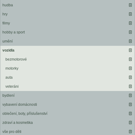
hudba
hry
filmy
hobby a sport
umění
vozidla
bezmotorové
motorky
auta
veteráni
bydlení
vybavení domácnosti
oblečení, boty, příslušenství
zdraví a kosmetika
vše pro děti