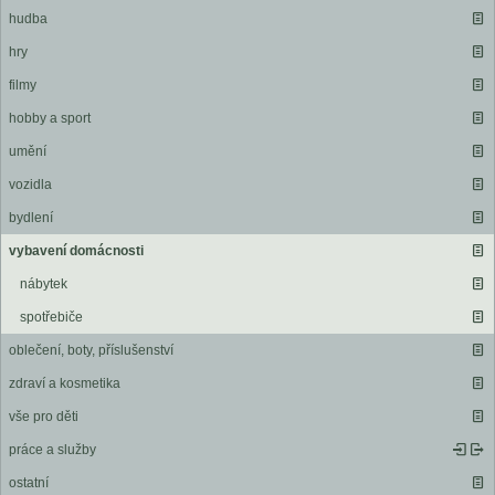
hudba
hry
filmy
hobby a sport
umění
vozidla
bydlení
vybavení domácnosti
nábytek
spotřebiče
oblečení, boty, příslušenství
zdraví a kosmetika
vše pro děti
práce a služby
ostatní