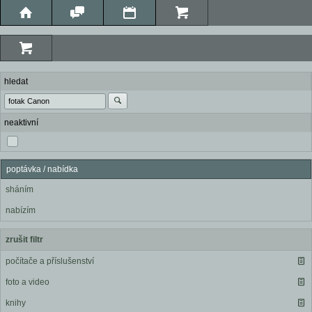
hledat
neaktivní
poptávka / nabídka
sháním
nabízím
zrušit filtr
počítače a příslušenství
foto a video
knihy