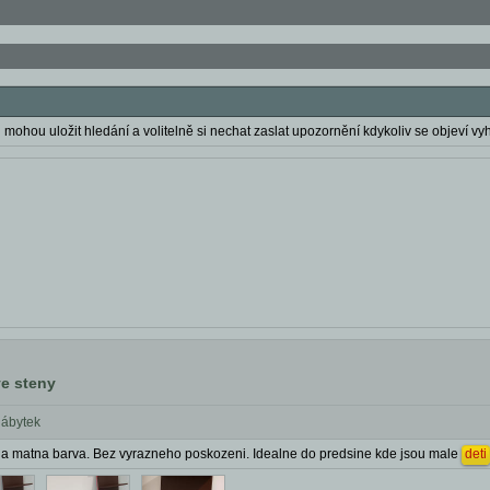
 mohou uložit hledání a volitelně si nechat zaslat upozornění kdykoliv se objeví vyh
e steny
nábytek
a matna barva. Bez vyrazneho poskozeni. Idealne do predsine kde jsou male
deti