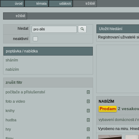
úvod
témata
události
tržiště
tržiště
hledat
Uložit hledání
Registrovaní uživatelé si
neaktivní
poptávka / nabídka
sháním
nabízím
zrušit filtr
počítače a příslušenství
foto a video
NABÍZÍM
Prodam
2 vesakov
knihy
vybavení domácnosti
/
hudba
Vyrobeno na miru. Hned
hry
filmy