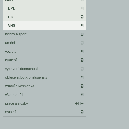
DVD
HD
VHS
hobby a sport
umění
vozidla
bydlení
vybavení domácnosti
oblečení, boty, příslušenství
zdraví a kosmetika
vše pro děti
práce a služby
ostatní