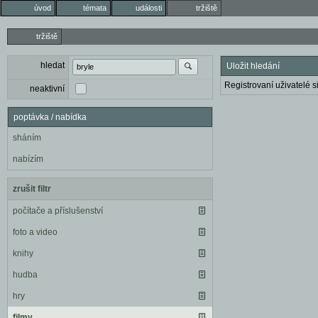
úvod
témata
události
tržiště
tržiště
hledat
Uložit hledání
Registrovaní uživatelé si
neaktivní
poptávka / nabídka
sháním
nabízím
zrušit filtr
počítače a příslušenství
foto a video
knihy
hudba
hry
filmy