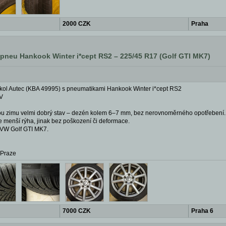
2000 CZK
Praha
 pneu Hankook Winter i*cept RS2 – 225/45 R17 (Golf GTI MK7)
kol Autec (KBA 49995) s pneumatikami Hankook Winter i*cept RS2
V
u zimu velmi dobrý stav – dezén kolem 6–7 mm, bez nerovnoměrného opotřebení.
 menší rýha, jinak bez poškození či deformace.
 VW Golf GTI MK7.
 Praze
7000 CZK
Praha 6