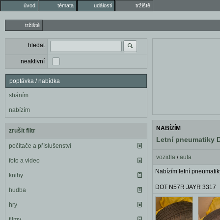
úvod
témata
události
tržiště
tržiště
hledat
neaktivní
poptávka / nabídka
sháním
nabízím
NABÍZÍM
zrušit filtr
Letní pneumatiky
počítače a příslušenství
vozidla
/
auta
foto a video
Nabízím letní pneuma
knihy
DOT N57R JAYR 3317
hudba
hry
filmy