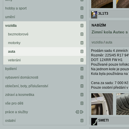
hobby a sport
3L1T3
umění
NABÍZÍM
vozidla
Zimní kola Autec s
bezmotorové
vozidla
/
auta
motorky
Prodám sadu 4 zimních 
auta
Rozměr: 225/45 R17 94
DOT: 12XRR FW H1
veteráni
Používané pouze loňsko
bydlení
Na jednom kole je pouze
Kola byla používána na
vybavení domácnosti
Cena za sadu: 7 000 Kč
oblečení, boty, příslušenství
Pouze osobní předání v
zdraví a kosmetika
vše pro děti
práce a služby
SMETI
ostatní