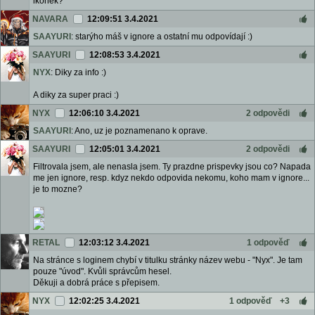
ikonek?
NAVARA
12:09:51 3.4.2021
SAAYURI
: starýho máš v ignore a ostatní mu odpovídají :)
SAAYURI
12:08:53 3.4.2021
NYX
: Diky za info :)
A diky za super praci :)
NYX
12:06:10 3.4.2021
2 odpovědi
SAAYURI
: Ano, uz je poznamenano k oprave.
SAAYURI
12:05:01 3.4.2021
2 odpovědi
Filtrovala jsem, ale nenasla jsem. Ty prazdne prispevky jsou co? Napada
me jen ignore, resp. kdyz nekdo odpovida nekomu, koho mam v ignore...
je to mozne?
RETAL
12:03:12 3.4.2021
1 odpověď
Na stránce s loginem chybí v titulku stránky název webu - "Nyx". Je tam
pouze "úvod". Kvůli správcům hesel.
Děkuji a dobrá práce s přepisem.
NYX
12:02:25 3.4.2021
1 odpověď
+3