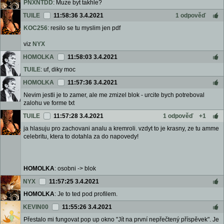
PNXNTDD
: Muze byt takhle?
TUILE
11:58:36 3.4.2021
1 odpověď
KOC256
: resilo se tu myslim jen pdf
viz
NYX
HOMOLKA
11:58:03 3.4.2021
TUILE
: uf, diky moc
HOMOLKA
11:57:36 3.4.2021
Nevim jestli je to zamer, ale me zmizel blok - urcite bych potreboval
zalohu ve forme txt
TUILE
11:57:28 3.4.2021
1 odpověď
+1
ja hlasuju pro zachovani analu a kremroli. vzdyt to je krasny, ze tu amme
celebritu, ktera to dotahla za do napovedy!
HOMOLKA
: osobni -> blok
NYX
11:57:25 3.4.2021
HOMOLKA
: Je to ted pod profilem.
KEVIN00
11:55:26 3.4.2021
Přestalo mi fungovat pop up okno "Jít na první nepřečtený příspěvek". Je