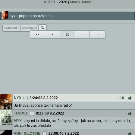
© 2001 - 2026 |
Marek Janda
nyx :: pripominky uzivatelu
<<
<
>
>>
NYX
8:24:03 8.2.2022
+10
Ja ty dva japonce tak nemam rad :-)
TOOMIX
8:23:08 8.2.2022
NYX
: taky mi to dělalo, asi 2 dny zpátky - jak na webu, tak na nyxdroidu,
ale pak to zas přestalo
VON_GILOTINE
23:08:40 7.2.2022