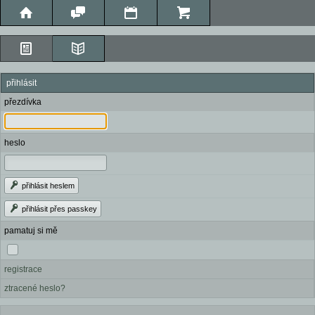
přihlásit
přezdívka
heslo
přihlásit heslem
přihlásit přes passkey
pamatuj si mě
registrace
ztracené heslo?