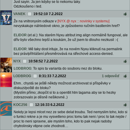
Just sayin. Ja jen kdyby se to nekomu taky.
Odzkoušeno i ted.
VANEK
19:52:10 7.2.2022
Že na vnitronyxím odkaze v
[NYX @ nyx :: novinky v systemu]
nevyskakuje náhledové okno, je způsobeno ručním bastlením href?
ELIDOR
(et al.): Na starém Nyxu atribut img align normálně fungoval, ale
dřív bylo všechno lepší a koukám, že už jsem to dlouho nezkusil :-(
ELIDOR
: Mě taky dost irituje, že na novém Nyxu kliknutí na permalink
bez práv/přihlášení přesměrovává na střechové access-denied.
NYX
10:58:52 7.2.2022
LODBROG
: To spis ta varianta do souboru nez do bloku.
LODBROG
8:31:33 7.2.2022
1 odpověď
Ehm.. chystá se ještě někdy možnost archivovat si příspěvky v
diskuzi/poště do bloku?
(Myslím přímo; zkopčit si to a opentlit htm tagama aby se to hezky
zobrazovalo je děsně nešikovné..)
KOC256
12:16:33 6.2.2022
Nekdy je lepsi mlcet nez ze sebe delat troubu. Ted nemyslim toho, kdo si
o funkci rekne a je mu vysvetleno proc tomu tak neni / proc to tak nejde /
proc to neni spravne, ale myslim toho, kdo to pak nejak radoby
chytrolinsky vtipne cele zhodnoti…