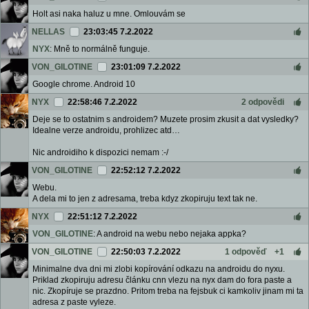
Holt asi naka haluz u mne. Omlouvám se
NELLAS
23:03:45 7.2.2022
NYX
: Mně to normálně funguje.
VON_GILOTINE
23:01:09 7.2.2022
Google chrome. Android 10
NYX
22:58:46 7.2.2022
2 odpovědi
Deje se to ostatnim s androidem? Muzete prosim zkusit a dat vysledky?
Idealne verze androidu, prohlizec atd…
Nic androidiho k dispozici nemam :-/
VON_GILOTINE
22:52:12 7.2.2022
Webu.
A dela mi to jen z adresama, treba kdyz zkopiruju text tak ne.
NYX
22:51:12 7.2.2022
VON_GILOTINE
: A android na webu nebo nejaka appka?
VON_GILOTINE
22:50:03 7.2.2022
1 odpověď
+1
Minimalne dva dni mi zlobi kopírování odkazu na androidu do nyxu.
Priklad zkopiruju adresu článku cnn vlezu na nyx dam do fora paste a
nic. Zkopíruje se prazdno. Pritom treba na fejsbuk ci kamkoliv jinam mi ta
adresa z paste vyleze.