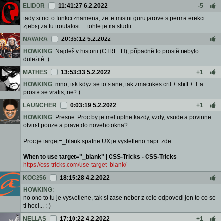
ELIDOR
11:41:27 6.2.2022
-5
tady si rict o funkci znamena, ze te mistni guru jarove s perma erekci
zjebaj za tu troufalost ... tohle je na studii
NAVARA
20:35:12 5.2.2022
HOWKING
: Najdeš v historii (CTRL+H), případně to prostě nebylo
důležité :)
MATHES
13:53:33 5.2.2022
+1
HOWKING
: mno, tak kdyz se to stane, tak zmacnkes crtl + shift + T a
proste se vratis, ne?:)
LAUNCHER
0:03:19 5.2.2022
+1
HOWKING
: Presne. Proc by je mel uplne kazdy, vzdy, vsude a povinne
otvirat pouze a prave do noveho okna?
Proc je target=_blank spatne UX je vysletleno napr. zde:
When to use target="_blank" | CSS-Tricks - CSS-Tricks
https://css-tricks.com/use-target_blank/
KOC256
18:15:28 4.2.2022
HOWKING
:
no ono to tu je vysvetlene, tak si zase neber z cele odpovedi jen to co se
ti hodi... :-)
NELLAS
17:10:22 4.2.2022
+1