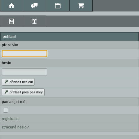
přihlásit
přezdívka
heslo
přihlásit heslem
přihlásit přes passkey
pamatuj si mě
registrace
ztracené heslo?