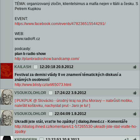
TÉMA: organizovaný zločin, klientelsimus a mafía nejen v Itálii a česku. S
Petrem Kupkou
EVENT:
https://www.facebook.com/events/478236515544291/
WEB:
www.radioR.cz
podcasty:
plan b radio show
http://planbradioshow.bandcamp.com/
KAILASH
12:20:18 20.9.2012
Festival za demisi vlády II ve znamení tématických diskusí a
známých osobností
http://www.blisty.cz/art/65073.html
VSOUKOLOHLOR
17:24:22 3.9.2012
[ PUKPUK @ Slovácko - úrodný kraj na jihu Moravy -- nabrůsit motiku,
naleštit koštovku, nachystat prut - Jaro je tu! ]
VSOUKOLOHLOR
22:04:09 1.9.2012
Ukradli jste stát, vraťte ho zpátky! | dialog.ihned.cz - Komentáře
http://dialog.ihned.cz/komentare/c1-57265530-ukradli-jste-stat-vratte-ho-
zpatky
KEDRIGERN
12:22:53 20.8.2012
+2