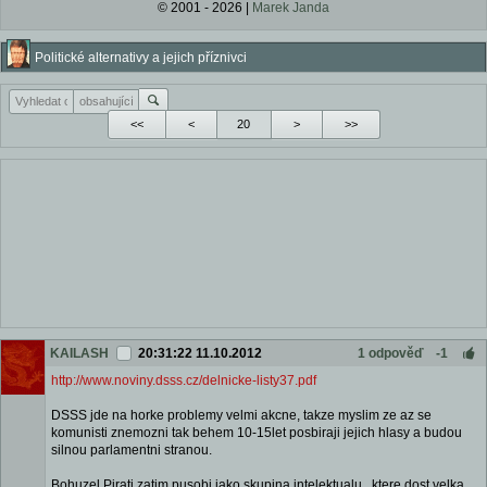
© 2001 - 2026 |
Marek Janda
Politické alternativy a jejich příznivci
<<
<
>
>>
KAILASH
20:31:22 11.10.2012
1 odpověď
-1
http://www.noviny.dsss.cz/delnicke-listy37.pdf
DSSS jde na horke problemy velmi akcne, takze myslim ze az se
komunisti znemozni tak behem 10-15let posbiraji jejich hlasy a budou
silnou parlamentni stranou.
Bohuzel Pirati zatim pusobi jako skupina intelektualu , ktere dost velka