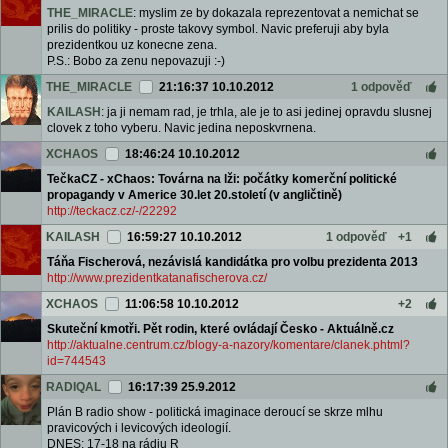
THE_MIRACLE
: myslim ze by dokazala reprezentovat a nemichat se
prilis do politiky - proste takovy symbol. Navic preferuji aby byla
prezidentkou uz konecne zena.
P.S.: Bobo za zenu nepovazuji :-)
THE_MIRACLE
21:16:37 10.10.2012
1 odpověď
KAILASH
: ja ji nemam rad, je trhla, ale je to asi jedinej opravdu slusnej
clovek z toho vyberu. Navic jedina neposkvrnena.
XCHAOS
18:46:24 10.10.2012
TečkaCZ - xChaos: Továrna na lži: počátky komerční politické
propagandy v Americe 30.let 20.století (v angličtině)
http://teckacz.cz/-/22292
KAILASH
16:59:27 10.10.2012
1 odpověď
+1
Táňa Fischerová, nezávislá kandidátka pro volbu prezidenta 2013
http://www.prezidentkatanafischerova.cz/
XCHAOS
11:06:58 10.10.2012
+2
Skuteční kmotři. Pět rodin, které ovládají Česko - Aktuálně.cz
http://aktualne.centrum.cz/blogy-a-nazory/komentare/clanek.phtml?
id=744543
RADIQAL
16:17:39 25.9.2012
Plán B radio show - politická imaginace deroucí se skrze mlhu
pravicových i levicových ideologií.
DNES: 17-18 na rádiu R