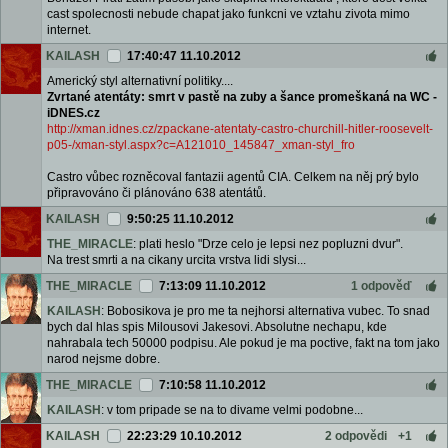
cast spolecnosti nebude chapat jako funkcni ve vztahu zivota mimo
internet.
KAILASH
17:40:47 11.10.2012
Americký styl alternativní politiky....
Zvrtané atentáty: smrt v pastě na zuby a šance promeškaná na WC -
iDNES.cz
http://xman.idnes.cz/zpackane-atentaty-castro-churchill-hitler-roosevelt-
p05-/xman-styl.aspx?c=A121010_145847_xman-styl_fro
Castro vůbec rozněcoval fantazii agentů CIA. Celkem na něj prý bylo
připravováno či plánováno 638 atentátů.
KAILASH
9:50:25 11.10.2012
THE_MIRACLE
: plati heslo "Drze celo je lepsi nez popluzni dvur".
Na trest smrti a na cikany urcita vrstva lidi slysi...
THE_MIRACLE
7:13:09 11.10.2012
1 odpověď
KAILASH
: Bobosikova je pro me ta nejhorsi alternativa vubec. To snad
bych dal hlas spis Milousovi Jakesovi. Absolutne nechapu, kde
nahrabala tech 50000 podpisu. Ale pokud je ma poctive, fakt na tom jako
narod nejsme dobre.
THE_MIRACLE
7:10:58 11.10.2012
KAILASH
: v tom pripade se na to divame velmi podobne...
KAILASH
22:23:29 10.10.2012
2 odpovědi
+1