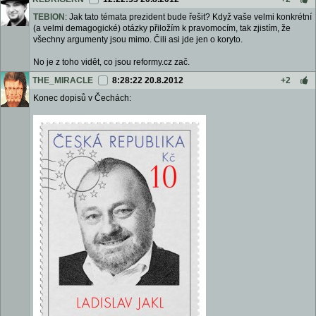
TEBION
: Jak tato témata prezident bude řešit? Když vaše velmi konkrétní
(a velmi demagogické) otázky přiložím k pravomocím, tak zjistím, že
všechny argumenty jsou mimo. Čili asi jde jen o koryto.
No je z toho vidět, co jsou reformy.cz zač.
THE_MIRACLE
8:28:22 20.8.2012
+2
Konec dopisů v Čechách: