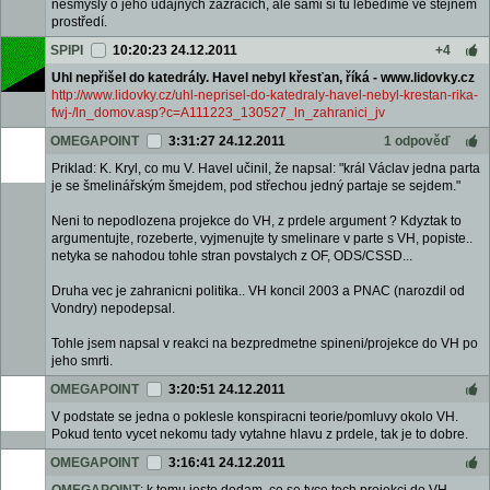
nesmysly o jeho údajných zázracích, ale sami si tu lebedíme ve stejném
prostředí.
SPIPI
10:20:23 24.12.2011
+4
Uhl nepřišel do katedrály. Havel nebyl křesťan, říká - www.lidovky.cz
http://www.lidovky.cz/uhl-neprisel-do-katedraly-havel-nebyl-krestan-rika-
fwj-/ln_domov.asp?c=A111223_130527_ln_zahranici_jv
OMEGAPOINT
3:31:27 24.12.2011
1 odpověď
Priklad: K. Kryl, co mu V. Havel učinil, že napsal: "král Václav jedna parta
je se šmelinářským šmejdem, pod střechou jedný partaje se sejdem."
Neni to nepodlozena projekce do VH, z prdele argument ? Kdyztak to
argumentujte, rozeberte, vyjmenujte ty smelinare v parte s VH, popiste..
netyka se nahodou tohle stran povstalych z OF, ODS/CSSD...
Druha vec je zahranicni politika.. VH koncil 2003 a PNAC (narozdil od
Vondry) nepodepsal.
Tohle jsem napsal v reakci na bezpredmetne spineni/projekce do VH po
jeho smrti.
OMEGAPOINT
3:20:51 24.12.2011
V podstate se jedna o poklesle konspiracni teorie/pomluvy okolo VH.
Pokud tento vycet nekomu tady vytahne hlavu z prdele, tak je to dobre.
OMEGAPOINT
3:16:41 24.12.2011