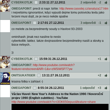
CYBERKOTLIK
2:33:11 27.12.2011
2 odpovědi
-2
OMEGAPOINT
: precti si napr. tohle:
http://www.casodej.cz/analyza17.htm
i nejvetsimu ignorantovi, kdyz vypusti dejme tomu polovicku textu jako
tvrzeni musi dojit, ze je neco nekde spatne
OMEGAPOINT
2:17:01 27.12.2011
3 odpovědi
-1
co melete za bezpredmenty soudy o Havlovi 93-2003
ominihash: jinak nez nasilne to neslo
cyberkotlik: taktez. takze dvojnasobne bezpredmetny nasili a stovky a
tisice mrtvych..
))
CYBERKOTLIK
15:59:31 26.12.2011
+1
OMEGAPOINT
:
http://www.youtube.com/watch?
feature=endscreen&NR=1&v=zWSiWSP77yw
ONITSUKATIGER
13:11:27 26.12.2011
+2
krasna fotka v zahlavi:-)
OMEGAPOINT
8:55:34 26.12.2011
1 odpověď
+3
Václav Havel: New Year's Address to the Nation 1990 / Novoroční
projev 1990 (English subtitles) - YouTube
http://www.youtube.com/watch?v=i3OK650epuo&feature=share