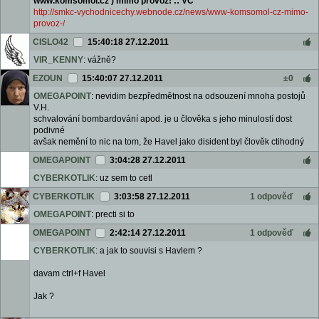
www.komsomol.cz ) mimo provoz! :: VČ
http://smkc-vychodnicechy.webnode.cz/news/www-komsomol-cz-mimo-
provoz-/
CISLO42
15:40:18 27.12.2011
VIR_KENNY
: vážně?
EZOUN
15:40:07 27.12.2011
±0
OMEGAPOINT
: nevidim bezpředmětnost na odsouzení mnoha postojů
V.H.
schvalování bombardování apod. je u člověka s jeho minulostí dost
podivné
avšak nemění to nic na tom, že Havel jako disident byl člověk ctihodný
OMEGAPOINT
3:04:28 27.12.2011
CYBERKOTLIK
: uz sem to cetl
CYBERKOTLIK
3:03:58 27.12.2011
1 odpověď
OMEGAPOINT
: precti si to
OMEGAPOINT
2:42:14 27.12.2011
1 odpověď
CYBERKOTLIK
: a jak to souvisi s Havlem ?
davam ctrl+f Havel
Jak ?