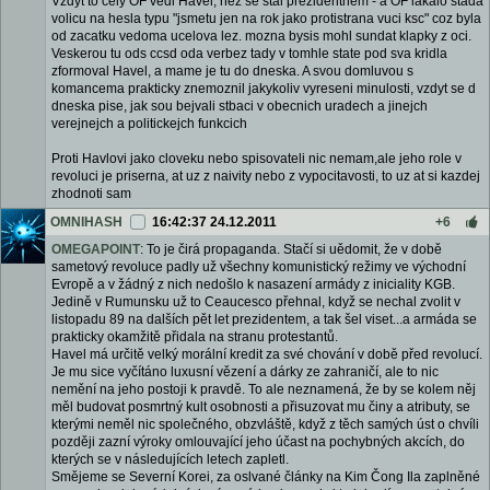
Vzdyt to cely OF vedl Havel, nez se stal prezidentnem - a OF lakalo stada
volicu na hesla typu "jsmetu jen na rok jako protistrana vuci ksc" coz byla
od zacatku vedoma ucelova lez. mozna bysis mohl sundat klapky z oci.
Veskerou tu ods ccsd oda verbez tady v tomhle state pod sva kridla
zformoval Havel, a mame je tu do dneska. A svou domluvou s
komancema prakticky znemoznil jakykoliv vyreseni minulosti, vzdyt se d
dneska pise, jak sou bejvali stbaci v obecnich uradech a jinejch
verejnejch a politickejch funkcich
Proti Havlovi jako cloveku nebo spisovateli nic nemam,ale jeho role v
revoluci je priserna, at uz z naivity nebo z vypocitavosti, to uz at si kazdej
zhodnoti sam
OMNIHASH
16:42:37 24.12.2011
+6
OMEGAPOINT
: To je čirá propaganda. Stačí si uědomit, že v době
sametový revoluce padly už všechny komunistický režimy ve východní
Evropě a v žádný z nich nedošlo k nasazení armády z iniciality KGB.
Jedině v Rumunsku už to Ceaucesco přehnal, když se nechal zvolit v
listopadu 89 na dalších pět let prezidentem, a tak šel viset...a armáda se
prakticky okamžitě přidala na stranu protestantů.
Havel má určitě velký morální kredit za své chování v době před revolucí.
Je mu sice vyčítáno luxusní vězení a dárky ze zahraničí, ale to nic
nemění na jeho postoji k pravdě. To ale neznamená, že by se kolem něj
měl budovat posmrtný kult osobnosti a přisuzovat mu činy a atributy, se
kterými neměl nic společného, obzvláště, když z těch samých úst o chvíli
později zazní výroky omlouvající jeho účast na pochybných akcích, do
kterých se v následujících letech zapletl.
Smějeme se Severní Korei, za oslvané články na Kim Čong Ila zaplněné