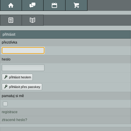
přihlásit
přezdívka
heslo
přihlásit heslem
přihlásit přes passkey
pamatuj si mě
registrace
ztracené heslo?