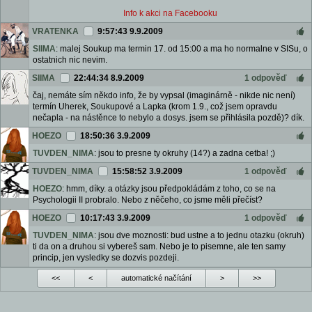
Info k akci na Facebooku
VRATENKA
9:57:43 9.9.2009
SIIMA
: malej Soukup ma termin 17. od 15:00 a ma ho normalne v SISu, o
ostatnich nic nevim.
SIIMA
22:44:34 8.9.2009
1 odpověď
čaj, nemáte sím někdo info, že by vypsal (imaginárně - nikde nic není)
termín Uherek, Soukupové a Lapka (krom 1.9., což jsem opravdu
nečapla - na nástěnce to nebylo a dosys. jsem se přihlásila pozdě)? dík.
HOEZO
18:50:36 3.9.2009
TUVDEN_NIMA
: jsou to presne ty okruhy (14?) a zadna cetba! ;)
TUVDEN_NIMA
15:58:52 3.9.2009
1 odpověď
HOEZO
: hmm, díky. a otázky jsou předpokládám z toho, co se na
Psychologii II probralo. Nebo z něčeho, co jsme měli přečíst?
HOEZO
10:17:43 3.9.2009
1 odpověď
TUVDEN_NIMA
: jsou dve moznosti: bud ustne a to jednu otazku (okruh)
ti da on a druhou si vybereš sam. Nebo je to pisemne, ale ten samy
princip, jen vysledky se dozvis pozdeji.
<<
<
automatické načítání
>
>>