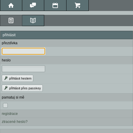
přihlásit
přezdívka
heslo
přihlásit heslem
přihlásit přes passkey
pamatuj si mě
registrace
ztracené heslo?