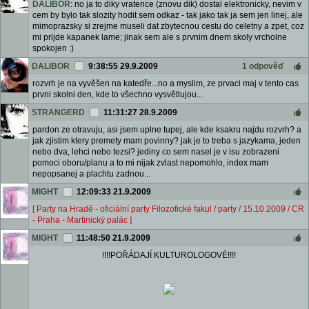
DALIBOR
: no ja to diky vratence (znovu dik) dostal elektronicky, nevim v
cem by bylo tak slozity hodit sem odkaz - tak jako tak ja sem jen linej, ale
mimoprazsky si zrejme museli dat zbytecnou cestu do celetny a zpet, coz
mi prijde kapanek lame; jinak sem ale s prvnim dnem skoly vrcholne
spokojen :)
DALIBOR
9:38:55 29.9.2009
1 odpověď
rozvrh je na vyvěšen na katedře...no a myslim, ze prvaci maj v tento cas
prvni skolni den, kde to všechno vysvětlujou...
STRANGERD
11:31:27 28.9.2009
pardon ze otravuju, asi jsem uplne tupej, ale kde ksakru najdu rozvrh? a
jak zjistim ktery premety mam povinny? jak je to treba s jazykama, jeden
nebo dva, lehci nebo tezsi? jediny co sem nasel je v isu zobrazeni
pomoci oboru/planu a to mi nijak zvlast nepomohlo, index mam
nepopsanej a plachtu zadnou...
MIGHT
12:09:33 21.9.2009
[ Party na Hradě - oficiální party Filozofické fakul / party / 15.10.2009 / CR
- Praha - Martinický palác ]
MIGHT
11:48:50 21.9.2009
!!!!POŘÁDAJÍ KULTUROLOGOVÉ!!!!