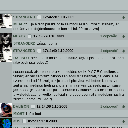
STRANGERD
17:46:28 1.10.2009
MEADY
: jj, ja a tech par lidi co to se mnou resilo urcite zustanem, jen
doufam ze to dojde/donese se tem asi tak 20i co zbyvaj :)
MEADY
17:43:29 1.10.2009
1 odpověď
STRANGERD
: Zůstaň doma.
STRANGERD
17:11:40 1.10.2009
1 odpověď
DALIBOR
: nechapu; mimochodem haluz, kdyz ti pisu pripadam si trohcu
jako bych psal sobe :))
supermegakratkej report z prvniho tejdne skoly: M A Z E C, nejlepsi a
vubec; jen ted sem zazil vtipnou epizodu s nastenkou, na ktery je ze
czumalo uci od 16. zari, coz je totalni picovina; vzhledem k tomu, ze
zejtra mam jedinou hodinu a to s nim mi celkem zalezelo na tom zjistit
jak to teda je - zkusil sem jak doktorantku v kabinetu tak mr. m.m. osobne
a vysledek zadnej vedle neoficialniho doporuceni at si nedelam nasili a
zustanu doma - will do! :)
DALIBOR
12:14:06 1.10.2009
1 odpověď
MIGHT
: jj, 9 minut
XUS
0:25:37 1.10.2009