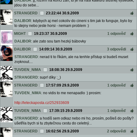
DALIBOR
: jj, rozvrh na konci zari, to je na nasi katedru slusnej vysledek,
jdou do sebe...
STRANGERD
23:22:44 30.9.2009
DALIBOR
: kdybych aj mel cokoliv do cineni s tim jak to funguje, bylo by
to stejny nebo jeste horsi - nemam problem :)
MIGHT
19:23:37 30.9.2009
1 odpověď
DALIBOR
: ale zato sou tam hezký bábovky
DALIBOR
14:09:14 30.9.2009
3 odpovědi
STRANGERD
: nerad ti to říkám, ale na tenhle přístup si budeš muset
zvyknout....
TUVDEN_NIMA
18:08:36 29.9.2009
STRANGERD
: supr! díky :_)
STRANGERD
17:57:09 29.9.2009
1 odpověď
TUVDEN_NIMA
: no vidis to me nenapadlo :) prosim:
http://leteckaposta.cz/252933609
TUVDEN_NIMA
17:39:15 29.9.2009
1 odpověď
STRANGERD
: a hodíš sem odkaz nebo mi ho, prosím, pošleš do pošty?
ušetřila bych si tu zbytečnou cestu do celetný...
STRANGERD
16:02:56 29.9.2009
2 odpovědi