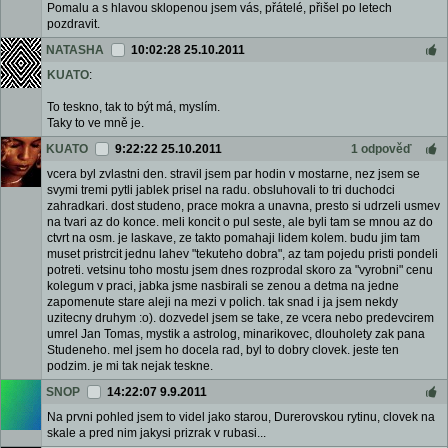
Pomalu a s hlavou sklopenou jsem vás, přátelé, přišel po letech
pozdravit.
NATASHA
10:02:28 25.10.2011
KUATO
:
To teskno, tak to být má, myslím.
Taky to ve mně je.
KUATO
9:22:22 25.10.2011
1 odpověď
vcera byl zvlastni den. stravil jsem par hodin v mostarne, nez jsem se
svymi tremi pytli jablek prisel na radu. obsluhovali to tri duchodci
zahradkari. dost studeno, prace mokra a unavna, presto si udrzeli usmev
na tvari az do konce. meli koncit o pul seste, ale byli tam se mnou az do
ctvrt na osm. je laskave, ze takto pomahaji lidem kolem. budu jim tam
muset pristrcit jednu lahev "tekuteho dobra", az tam pojedu pristi pondeli
potreti. vetsinu toho mostu jsem dnes rozprodal skoro za "vyrobni" cenu
kolegum v praci, jabka jsme nasbirali se zenou a detma na jedne
zapomenute stare aleji na mezi v polich. tak snad i ja jsem nekdy
uzitecny druhym :o). dozvedel jsem se take, ze vcera nebo predevcirem
umrel Jan Tomas, mystik a astrolog, minarikovec, dlouholety zak pana
Studeneho. mel jsem ho docela rad, byl to dobry clovek. jeste ten
podzim. je mi tak nejak teskne.
SNOP
14:22:07 9.9.2011
Na prvni pohled jsem to videl jako starou, Durerovskou rytinu, clovek na
skale a pred nim jakysi prizrak v rubasi...