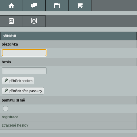
přihlásit
přezdívka
heslo
přihlásit heslem
přihlásit přes passkey
pamatuj si mě
registrace
ztracené heslo?