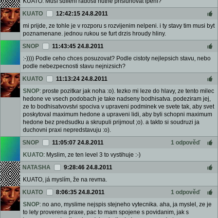
KUATO: Musí sdílení radosti nutně přisluhovat lpění?
KUATO
12:42:15 24.8.2011
mi prijde, ze tohle je v rozporu s rozvijenim nelpeni. i ty stavy tim musi byt
poznamenane. jednou rukou se furt drzis hroudy hliny.
SNOP
11:43:45 24.8.2011
:-)))) Podle ceho chces posuzovat? Podle cistoty nejlepsich stavu, nebo
podle nebezpecnosti stavu nejnizsich?
KUATO
11:13:24 24.8.2011
SNOP
: proste pozitkar jak noha :o). tezko mi leze do hlavy, ze tento milec
hedone ve vsech podobach je take nadseny bodhisatva. podeziram jej,
ze to bodhisatvovstvi spociva v upraveni podminek ve svete tak, aby svet
poskytoval maximum hedone a upraveni lidi, aby byli schopni maximum
hedone bez predsudku a skrupuli prijmout ;o). a takto si soudruzi ja
duchovni praxi nepredstavuju :o).
SNOP
11:05:07 24.8.2011
1 odpověď
KUATO
: Myslim, ze ten level 3 to vystihuje :-)
NATASHA
9:28:46 24.8.2011
KUATO, já myslím, že na revma.
KUATO
8:06:35 24.8.2011
1 odpověď
SNOP
: no ano, myslime nejspis stejneho vytecnika. aha, ja myslel, ze je
to lety proverena praxe, pac to mam spojene s povidanim, jak s