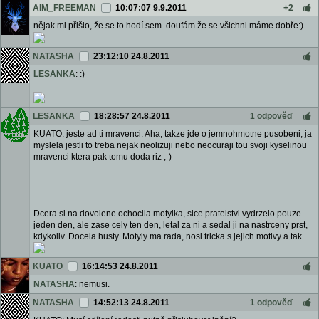
AIM_FREEMAN
10:07:07 9.9.2011
+2
nějak mi přišlo, že se to hodí sem. doufám že se všichni máme dobře:)
NATASHA
23:12:10 24.8.2011
LESANKA
: :)
LESANKA
18:28:57 24.8.2011
1 odpověď
KUATO: jeste ad ti mravenci: Aha, takze jde o jemnohmotne pusobeni, ja
myslela jestli to treba nejak neolizuji nebo neocuraji tou svoji kyselinou
mravenci ktera pak tomu doda riz ;-)
_________________________________________
Dcera si na dovolene ochocila motylka, sice pratelstvi vydrzelo pouze
jeden den, ale zase cely ten den, letal za ni a sedal ji na nastrceny prst,
kdykoliv. Docela husty. Motyly ma rada, nosi tricka s jejich motivy a tak....
KUATO
16:14:53 24.8.2011
NATASHA
: nemusi.
NATASHA
14:52:13 24.8.2011
1 odpověď