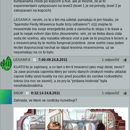
kumpanama chodi po kopcich a huli. ale je mozne, ze je to
experimentalni vylepsovani na level3 (level 1 je od prirody, level 2 je
zakopavani na kopcich).
LESANKA
: nevim, co to s tim ma udelat. pamatuju si jen hlasku, ze
"tajemstvi Ferdy Mravence bude brzy odhaleno"! :o))) zrejme to
mraveniste ma svoje energeticke pole a zanecha to stopu v te trave a
pak to nejak ovlivni stav toho zkoureneho. vim, ze se treba dava cista
voda do vcelinu, aby nasakla vibrace vcel a pak se to pouziva k leceni. a
s mravencama by to mohlo fungovat podobne. zene sveho casu jeden
lecitel doporucoval nechat se stipat lesnima mravencema. uz se
nepamatuju na co to bylo.
LESANKA
7:40:49 24.8.2011
1 odpověď
KUATO:to je zajimavy, a co tam s tim ti mravenci jako maji delat, nevis?
Ja zase poznala cajomila ktery po vzoru starych cinskych mistru ukladal
cajove listky vyssi kvality na noc pred pouzitim do cerstve rozkvetleho
lotosu (na noc se zavrel), a ze pry ta "pridana hodnota" byla
neodiskutovatelna.
SNOP
0:32:14 24.8.2011
1 odpověď
Zahrada, ve ktere se cesticky rozvetvuji?