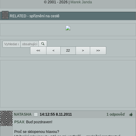
© 2001 - 2026 |
Marek Janda
RELATED - spříznění na cestě
<<
<
>
>>
NATASHA
14:12:55 8.11.2011
1 odpověď
PSAX
: Buď pozdraven!
Proč se sklopenou hlavou?