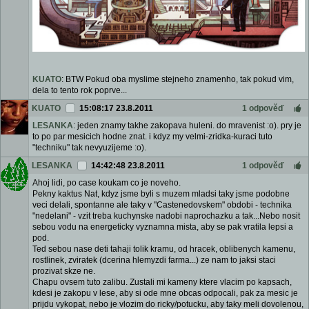
KUATO
: BTW Pokud oba myslime stejneho znamenho, tak pokud vim,
dela to tento rok poprve...
KUATO
15:08:17 23.8.2011
1 odpověď
LESANKA
: jeden znamy takhe zakopava huleni. do mravenist :o). pry je
to po par mesicich hodne znat. i kdyz my velmi-zridka-kuraci tuto
"techniku" tak nevyuzijeme :o).
LESANKA
14:42:48 23.8.2011
1 odpověď
Ahoj lidi, po case koukam co je noveho.
Pekny kaktus Nat, kdyz jsme byli s muzem mladsi taky jsme podobne
veci delali, spontanne ale taky v "Castenedovskem" obdobi - technika
"nedelani" - vzit treba kuchynske nadobi naprochazku a tak...Nebo nosit
sebou vodu na energeticky vyznamna mista, aby se pak vratila lepsi a
pod.
Ted sebou nase deti tahaji tolik kramu, od hracek, oblibenych kamenu,
rostlinek, zviratek (dcerina hlemyzdi farma...) ze nam to jaksi staci
prozivat skze ne.
Chapu ovsem tuto zalibu. Zustali mi kameny ktere vlacim po kapsach,
kdesi je zakopu v lese, aby si ode mne obcas odpocali, pak za mesic je
prijdu vykopat, nebo je vlozim do ricky/potucku, aby taky meli dovolenou,