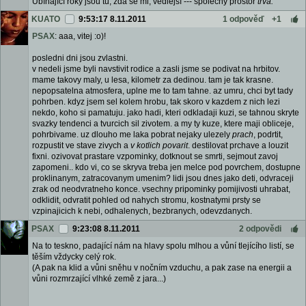
Ubíhající roky jsou tu, zdá se mi, vedlejší --- společný prostor
trvá.
KUATO
9:53:17 8.11.2011
1 odpověď
+1
PSAX
: aaa, vitej :o)!
posledni dni jsou zvlastni.
v nedeli jsme byli navstivit rodice a zasli jsme se podivat na hrbitov.
mame takovy maly, u lesa, kilometr za dedinou. tam je tak krasne.
nepopsatelna atmosfera, uplne me to tam tahne. az umru, chci byt tady
pohrben. kdyz jsem sel kolem hrobu, tak skoro v kazdem z nich lezi
nekdo, koho si pamatuju. jako hadi, kteri odkladaji kuzi, se tahnou skryte
svazky tendenci a tvurcich sil zivotem. a my ty kuze, ktere maji obliceje,
pohrbivame. uz dlouho me laka pobrat nejaky ulezely
prach
, podrtit,
rozpustit ve stave zivych a
v kotlich povarit
. destilovat prchave a louzit
fixni. ozivovat prastare vzpominky, dotknout se smrti, sejmout zavoj
zapomeni.. kdo vi, co se skryva treba jen melce pod povrchem, dostupne
proklinanym, zatracovanym umenim? lidi jsou dnes jako deti, odvraceji
zrak od neodvratneho konce. vsechny pripominky pomijivosti uhrabat,
odklidit, odvratit pohled od nahych stromu, kostnatymi prsty se
vzpinajicich k nebi, odhalenych, bezbranych, odevzdanych.
PSAX
9:23:08 8.11.2011
2 odpovědi
Na to teskno, padající nám na hlavy spolu mlhou a vůní tlejícího listí, se
těším vždycky celý rok.
(A pak na klid a vůni sněhu v nočním vzduchu, a pak zase na energii a
vůni rozmrzající vlhké země z jara...)