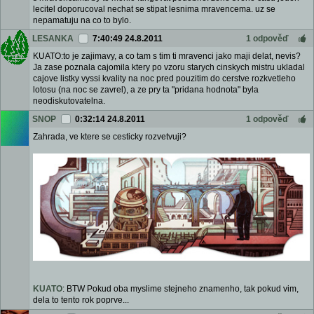
lecitel doporucoval nechat se stipat lesnima mravencema. uz se
nepamatuju na co to bylo.
LESANKA
7:40:49 24.8.2011
1 odpověď
KUATO:to je zajimavy, a co tam s tim ti mravenci jako maji delat, nevis?
Ja zase poznala cajomila ktery po vzoru starych cinskych mistru ukladal
cajove listky vyssi kvality na noc pred pouzitim do cerstve rozkvetleho
lotosu (na noc se zavrel), a ze pry ta "pridana hodnota" byla
neodiskutovatelna.
SNOP
0:32:14 24.8.2011
1 odpověď
Zahrada, ve ktere se cesticky rozvetvuji?
KUATO
: BTW Pokud oba myslime stejneho znamenho, tak pokud vim,
dela to tento rok poprve...