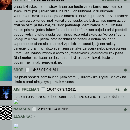
vcera byl zvlastni den. stravil jsem par hodin v mostarne, nez jsem se
svymi tremi pytli jablek prisel na radu. obsluhovali to tri duchodci
zahradkari. dost studeno, prace mokra a unavna, presto si udrzeli usmev
na tvari az do konce. meli koncit o pul seste, ale byli tam se mnou az do
ctvrt na osm. je laskave, ze takto pomahaji lidem kolem. budu jim tam
muset pristrcit jednu lahev "tekuteho dobra", az tam pojedu pristi pondeli
potreti. vetsinu toho mostu jsem dnes rozprodal skoro za "vyrobni" cenu
kolegum v praci, jabka jsme nasbirali se zenou a detma na jedne
zapomenute stare aleji na mezi v polich. tak snad i ja jsem nekdy
uzitecny druhym :o). dozvedel jsem se take, ze vcera nebo predevcirem
umrel Jan Tomas, mystik a astrolog, minarikovec, dlouholety zak pana
Studeneho. mel jsem ho docela rad, byl to dobry clovek. jeste ten
podzim. je mi tak nejak teskne.
SNOP
14:22:07 9.9.2011
Na prvni pohled jsem to videl jako starou, Durerovskou rytinu, clovek na
skale a pred nim jakysi prizrak v rubasi...
AIM_FREEMAN
10:07:07 9.9.2011
+2
nějak mi přišlo, že se to hodí sem. doufám že se všichni máme dobře:)
NATASHA
23:12:10 24.8.2011
LESANKA
: :)