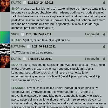
KUATO
11:13:24 24.8.2011
SNOP
: proste pozitkar jak noha :o). tezko mi leze do hlavy, ze tento milec
hedone ve vsech podobach je take nadseny bodhisatva. podeziram jej,
ze to bodhisatvovstvi spociva v upraveni podminek ve svete tak, aby svet
poskytoval maximum hedone a upraveni lidi, aby byli schopni maximum
hedone bez predsudku a skrupuli prijmout ;o). a takto si soudruzi ja
duchovni praxi nepredstavuju :o).
SNOP
11:05:07 24.8.2011
1 odpověď
KUATO
: Myslim, ze ten level 3 to vystihuje :-)
NATASHA
9:28:46 24.8.2011
KUATO, já myslím, že na revma.
KUATO
8:06:35 24.8.2011
1 odpověď
SNOP
: no ano, myslime nejspis stejneho vytecnika. aha, ja myslel, ze je
to lety proverena praxe, pac to mam spojene s povidanim, jak s
kumpanama chodi po kopcich a huli. ale je mozne, ze je to
experimentalni vylepsovani na level3 (level 1 je od prirody, level 2 je
zakopavani na kopcich).
LESANKA
: nevim, co to s tim ma udelat. pamatuju si jen hlasku, ze
"tajemstvi Ferdy Mravence bude brzy odhaleno"! :o))) zrejme to
mraveniste ma svoje energeticke pole a zanecha to stopu v te trave a
pak to nejak ovlivni stav toho zkoureneho. vim, ze se treba dava cista
voda do vcelinu, aby nasakla vibrace vcel a pak se to pouziva k leceni. a
s mravencama by to mohlo fungovat podobne. zene sveho casu jeden