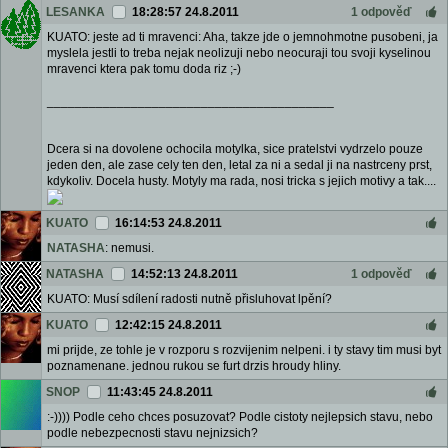
LESANKA
18:28:57 24.8.2011
1 odpověď
KUATO: jeste ad ti mravenci: Aha, takze jde o jemnohmotne pusobeni, ja
myslela jestli to treba nejak neolizuji nebo neocuraji tou svoji kyselinou
mravenci ktera pak tomu doda riz ;-)
_________________________________________
Dcera si na dovolene ochocila motylka, sice pratelstvi vydrzelo pouze
jeden den, ale zase cely ten den, letal za ni a sedal ji na nastrceny prst,
kdykoliv. Docela husty. Motyly ma rada, nosi tricka s jejich motivy a tak....
KUATO
16:14:53 24.8.2011
NATASHA
: nemusi.
NATASHA
14:52:13 24.8.2011
1 odpověď
KUATO: Musí sdílení radosti nutně přisluhovat lpění?
KUATO
12:42:15 24.8.2011
mi prijde, ze tohle je v rozporu s rozvijenim nelpeni. i ty stavy tim musi byt
poznamenane. jednou rukou se furt drzis hroudy hliny.
SNOP
11:43:45 24.8.2011
:-)))) Podle ceho chces posuzovat? Podle cistoty nejlepsich stavu, nebo
podle nebezpecnosti stavu nejnizsich?