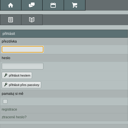
přihlásit
přezdívka
heslo
přihlásit heslem
přihlásit přes passkey
pamatuj si mě
registrace
ztracené heslo?