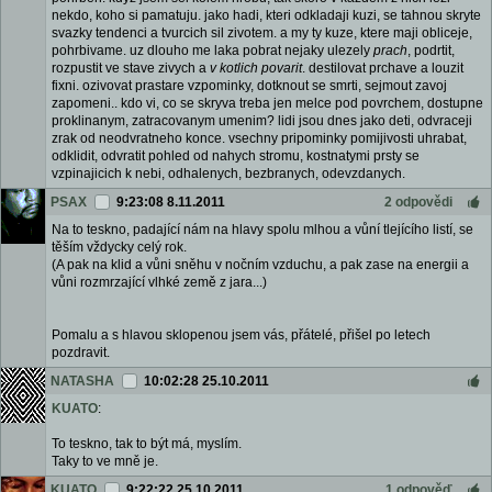
nekdo, koho si pamatuju. jako hadi, kteri odkladaji kuzi, se tahnou skryte
svazky tendenci a tvurcich sil zivotem. a my ty kuze, ktere maji obliceje,
pohrbivame. uz dlouho me laka pobrat nejaky ulezely
prach
, podrtit,
rozpustit ve stave zivych a
v kotlich povarit
. destilovat prchave a louzit
fixni. ozivovat prastare vzpominky, dotknout se smrti, sejmout zavoj
zapomeni.. kdo vi, co se skryva treba jen melce pod povrchem, dostupne
proklinanym, zatracovanym umenim? lidi jsou dnes jako deti, odvraceji
zrak od neodvratneho konce. vsechny pripominky pomijivosti uhrabat,
odklidit, odvratit pohled od nahych stromu, kostnatymi prsty se
vzpinajicich k nebi, odhalenych, bezbranych, odevzdanych.
PSAX
9:23:08 8.11.2011
2 odpovědi
Na to teskno, padající nám na hlavy spolu mlhou a vůní tlejícího listí, se
těším vždycky celý rok.
(A pak na klid a vůni sněhu v nočním vzduchu, a pak zase na energii a
vůni rozmrzající vlhké země z jara...)
Pomalu a s hlavou sklopenou jsem vás, přátelé, přišel po letech
pozdravit.
NATASHA
10:02:28 25.10.2011
KUATO
:
To teskno, tak to být má, myslím.
Taky to ve mně je.
KUATO
9:22:22 25.10.2011
1 odpověď