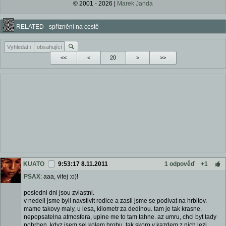
© 2001 - 2026 |
Marek Janda
RELATED - spříznění na cestě
<<
<
>
>>
KUATO
9:53:17 8.11.2011
1 odpověď
+1
PSAX
: aaa, vitej :o)!
posledni dni jsou zvlastni.
v nedeli jsme byli navstivit rodice a zasli jsme se podivat na hrbitov.
mame takovy maly, u lesa, kilometr za dedinou. tam je tak krasne.
nepopsatelna atmosfera, uplne me to tam tahne. az umru, chci byt tady
pohrben. kdyz jsem sel kolem hrobu, tak skoro v kazdem z nich lezi