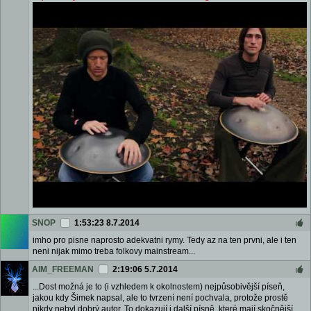
SNOP
1:53:23 8.7.2014
imho pro pisne naprosto adekvatni rymy. Tedy az na ten prvni, ale i ten
neni nijak mimo treba folkovy mainstream...
AIM_FREEMAN
2:19:06 5.7.2014
...Dost možná je to (i vzhledem k okolnostem) nejpůsobivější píseň,
jakou kdy Šimek napsal, ale to tvrzení není pochvala, protože prostě
nikdy nebyl dobrý autor. To dokazují i další písně, které mají skočnější