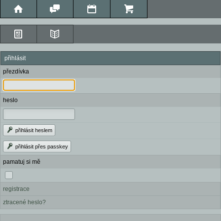
přihlásit
přezdívka
heslo
přihlásit heslem
přihlásit přes passkey
pamatuj si mě
registrace
ztracené heslo?