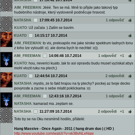
NATASHA
17:10:42 10.7.2014
AIM_FREEMAN
: Jééé. Ten se má. Mně to přijde jako takový typ
hudebního nástroje, který vysloveně podněcuje hravost.
NATASHA
17:09:45 10.7.2014
1 odpověď
KUATO
: Už začala :) Zatím se bavím.
KUATO
14:15:17 10.7.2014
AIM_FREEMAN
: to vis, prekvapilo me jake siroke spektrum ladnych tonu
z toho lze vyloudit :o). ale doma bych to nechtel :o)).
AIM_FREEMAN
14:06:46 10.7.2014
1 odpověď
+1
KUATO
: hou, neverici kuato..tak to asi opravdu budu muset vyziskat abys
mohl vlozit ruku na plech;)
KUATO
12:44:54 10.7.2014
2 odpovědi
NATASHA
: myslis, ze to fakt hrajou na ty plechy? pockej az tvoje decko
povyroste a zacne o sebe mlatit poklickama :o)
AIM_FREEMAN
12:43:16 10.7.2014
1 odpověď
NATASHA
: kamarad ma..zeptam se.
NATASHA
11:27:09 10.7.2014
2 odpovědi
+1
Toto by se na Oku nesmírně hodilo, přátelé:
Hang Massive - Once Again - 2011 ( hang drum duo ) ( HD )
http://www.youtube.com/watch?v=xk3BvNLeNgw