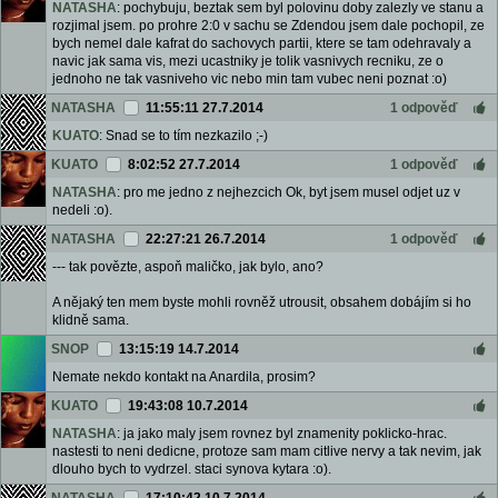
NATASHA
: pochybuju, beztak sem byl polovinu doby zalezly ve stanu a
rozjimal jsem. po prohre 2:0 v sachu se Zdendou jsem dale pochopil, ze
bych nemel dale kafrat do sachovych partii, ktere se tam odehravaly a
navic jak sama vis, mezi ucastniky je tolik vasnivych recniku, ze o
jednoho ne tak vasniveho vic nebo min tam vubec neni poznat :o)
NATASHA
11:55:11 27.7.2014
1 odpověď
KUATO
: Snad se to tím nezkazilo ;-)
KUATO
8:02:52 27.7.2014
1 odpověď
NATASHA
: pro me jedno z nejhezcich Ok, byt jsem musel odjet uz v
nedeli :o).
NATASHA
22:27:21 26.7.2014
1 odpověď
--- tak povězte, aspoň maličko, jak bylo, ano?
A nějaký ten mem byste mohli rovněž utrousit, obsahem dobájím si ho
klidně sama.
SNOP
13:15:19 14.7.2014
Nemate nekdo kontakt na Anardila, prosim?
KUATO
19:43:08 10.7.2014
NATASHA
: ja jako maly jsem rovnez byl znamenity poklicko-hrac.
nastesti to neni dedicne, protoze sam mam citlive nervy a tak nevim, jak
dlouho bych to vydrzel. staci synova kytara :o).