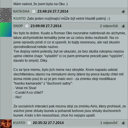
Mám radost, že jsem byla na Oku :)
NATASHA
23:49:24 27.7.2014
KUATO
: Zato jeden rozjímajicí může být velmi hlasitě patrný ;-)
SNOP
23:09:08 27.7.2014
2 odpovědi
No bylo to dobre. Kuato a Roman Oko nezvratne natintovali do alchymie,
takze alchymisticke tematiky jsme se uz celou dobu nezbavili. Na co
jsme opravdu prisli ci co si ujasnili, to bajty nesnesou, ale rad zkusim
zprostredkovat nekde nazivo.
Tve dopisy velmi potesily, byt se ukazalo, ze bez studia rukopisu nejsou
uplne citelne (napr. "vyladím" ci co jsem primarne precetl jako "vyplzím",
davalo to smysl). Diky.
Co se tyce memu, bylo jich mene nez obvykle. Krom napadu udelat
slechtitelskou stanici na miniaturni slony (ktere by prece kazdy chtel mit
doma misto psu) to uz je jen malo veci - za zminku stoji modifikace
"Ivanku kamarade" z "duchovni satny":
- Volal mi Siva!
- Curak! A co chtel?
- Nic!
Ze socialnich interakci pak mozna stoji za zminku Airis, ktery prohlasil, ze
vsichni jsme shluky bunek a pohansti bohove jsou shluky duchovnich
bunek. A kdo s tim nesouhlasi, chce ho nejspis upalit.
KUATO
20:35:32 27.7.2014
1 odpověď