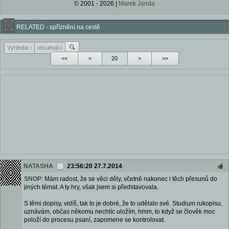
© 2001 - 2026 |
Marek Janda
RELATED - spříznění na cestě
<<
<
>
>>
NATASHA
23:56:20 27.7.2014
SNOP
: Mám radost, že se věci děly, včetně nakonec i těch přesunů do
jiných témat. A ty hry, však jsem si představovala.
S těmi dopisy, vidíš, tak to je dobré, že to udělalo své. Studium rukopisu,
uznávám, občas někomu nechtíc uložím, hmm, to když se člověk moc
položí do procesu psaní, zapomene se kontrolovat.