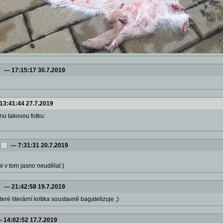
---
17:15:17 30.7.2019
13:41:44 27.7.2019
nu takovou fotku:
---
7:31:31 20.7.2019
mi v tom jasno neudělal:)
---
21:42:58 19.7.2019
teré literární kritika soustavně bagatelizuje ;)
--
14:02:52 17.7.2019