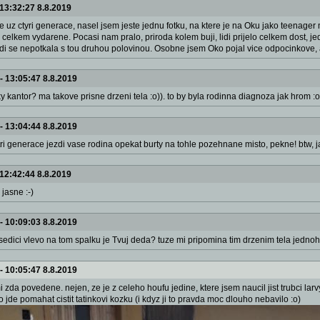
13:32:27 8.8.2019
 uz ctyri generace, nasel jsem jeste jednu fotku, na ktere je na Oku jako teenager m
celkem vydarene. Pocasi nam pralo, priroda kolem buji, lidi prijelo celkem dost, je
idi se nepotkala s tou druhou polovinou. Osobne jsem Oko pojal vice odpocinkove, a
--
13:05:47 8.8.2019
y kantor? ma takove prisne drzeni tela :o)). to by byla rodinna diagnoza jak hrom :o
--
13:04:44 8.8.2019
 tri generace jezdi vase rodina opekat burty na tohle pozehnane misto, pekne! btw, 
12:42:44 8.8.2019
 jasne :-)
--
10:09:03 8.8.2019
c sedici vlevo na tom spalku je Tvuj deda? tuze mi pripomina tim drzenim tela jednoho
--
10:05:47 8.8.2019
 zda povedene. nejen, ze je z celeho houfu jedine, ktere jsem naucil jist trubci lar
 jde pomahat cistit tatinkovi kozku (i kdyz ji to pravda moc dlouho nebavilo :o)