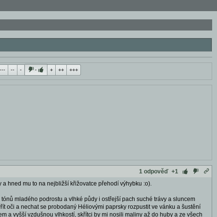
---
--
-
-
+
++
+++
1 odpověď
+1
y a hned mu to na nejbližší křižovatce přehodí výhybku :o).
 tónů mladého podrostu a vlhké půdy i ostřejší pach suché trávy a sluncem
řít oči a nechat se probodaný Héliovými paprsky rozpustit ve vánku a šustění
ínem a vyšší vzdušnou vlhkostí, skřítci by mi nosili maliny až do huby a ze všech