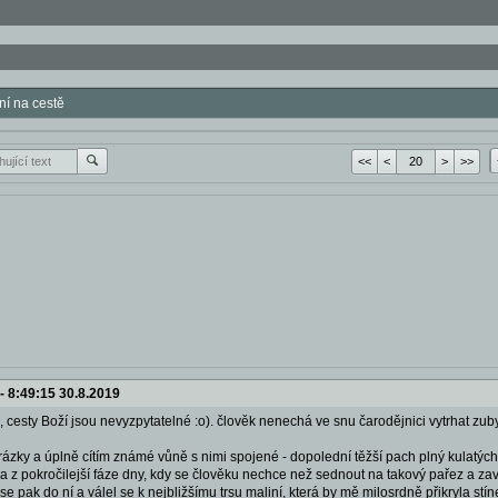
í na cestě
<<
<
>
>>
--
8:49:15 30.8.2019
o, cesty Boží jsou nevyzpytatelné :o). člověk nenechá ve snu čarodějnici vytrhat zub
ázky a úplně cítím známé vůně s nimi spojené - dopolední těžší pach plný kulatých
 z pokročilejší fáze dny, kdy se člověku nechce než sednout na takový pařez a zav
h se pak do ní a válel se k nejbližšímu trsu maliní, která by mě milosrdně přikryla st