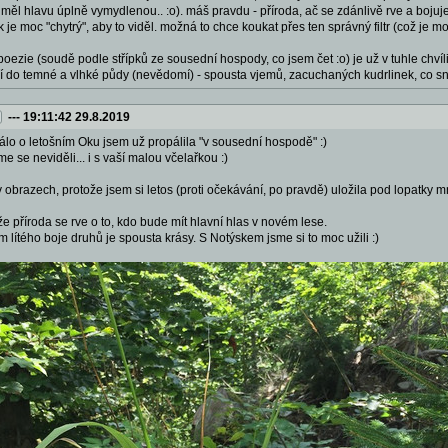
měl hlavu úplně vymydlenou.. :o). máš pravdu - příroda, ač se zdánlivě rve a bojuje
 je moc "chytrý", aby to viděl. možná to chce koukat přes ten správný filtr (což je možn
oezie (soudě podle střípků ze sousední hospody, co jsem čet :o) je už v tuhle chvíl
 do temné a vlhké půdy (nevědomí) - spousta vjemů, zacuchaných kudrlinek, co sn
---
19:11:42 29.8.2019
álo o letošním Oku jsem už propálila "v sousední hospodě" :)
e se neviděli... i s vaší malou včelařkou :)
 obrazech, protože jsem si letos (proti očekávání, po pravdě) uložila pod lopatky m
že příroda se rve o to, kdo bude mít hlavní hlas v novém lese.
 lítého boje druhů je spousta krásy. S Notýskem jsme si to moc užili :)