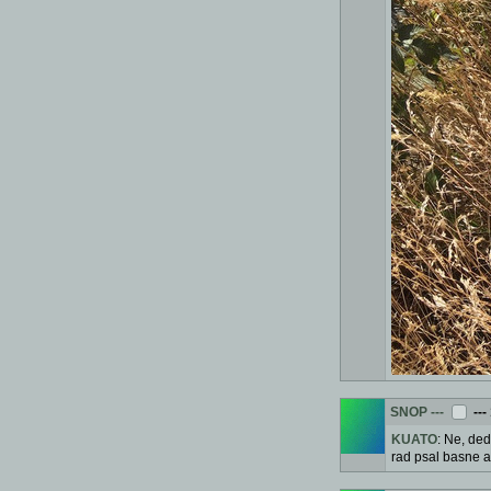
SNOP
---
---
KUATO
: Ne, ded
rad psal basne a