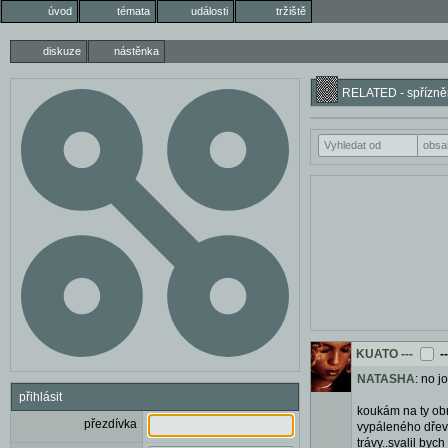
úvod
témata
události
tržiště
diskuze
nástěnka
RELATED - spřízněn
KUATO
---
-
NATASHA
: no j
přihlásit
koukám na ty obr
přezdívka
vypáleného dřeva
trávy..svalil byc