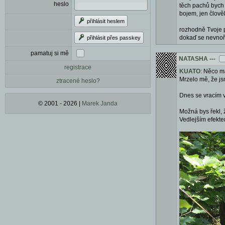
heslo
těch pachů bych 
bojem, jen člověk
přihlásit heslem
rozhodně Tvoje p
dokaď se nevnoří
přihlásit přes passkey
pamatuj si mě
NATASHA
---
registrace
KUATO
: Něco m
Mrzelo mě, že jsm
ztracené heslo?
Dnes se vracím v
© 2001 - 2026 |
Marek Janda
Možná bys řekl, 
Vedlejším efektem