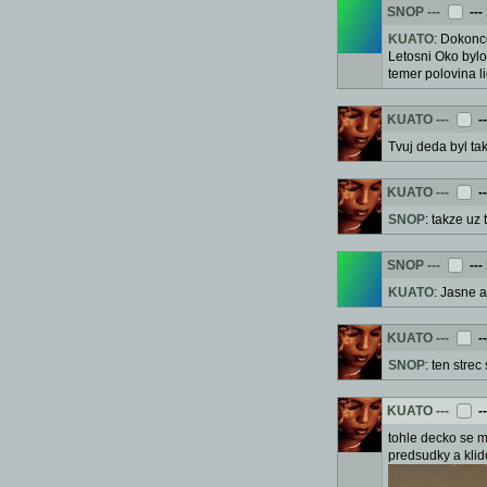
SNOP
---
---
KUATO
: Dokonce
Letosni Oko bylo 
temer polovina l
KUATO
---
-
Tvuj deda byl tak
KUATO
---
-
SNOP
: takze uz
SNOP
---
---
KUATO
: Jasne a
KUATO
---
-
SNOP
: ten stre
KUATO
---
-
tohle decko se mi
predsudky a klido