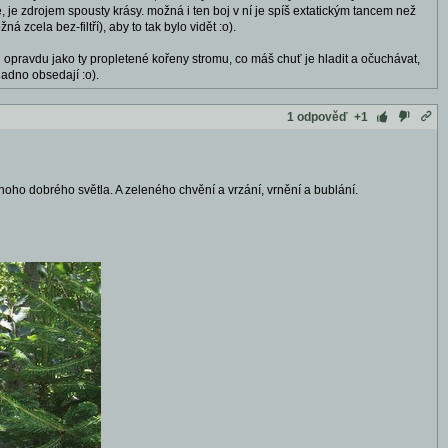
, je zdrojem spousty krásy. možná i ten boj v ní je spíš extatickým tancem než
á zcela bez-filtří), aby to tak bylo vidět :o).
i opravdu jako ty propletené kořeny stromu, co máš chuť je hladit a očuchávat,
adno obsedají :o).
1 odpověď
+1
noho dobrého světla. A zeleného chvění a vrzání, vrnění a bublání.