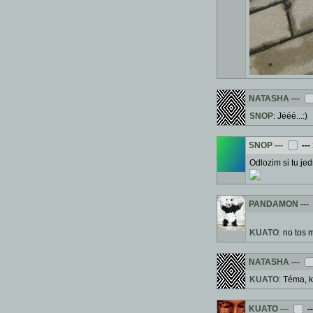
NATASHA
---
SNOP
: Jééé...:)
SNOP
---
---
Odlozim si tu jed
PANDAMON
---
KUATO
: no tos 
NATASHA
---
KUATO
: Téma, k
KUATO
---
-