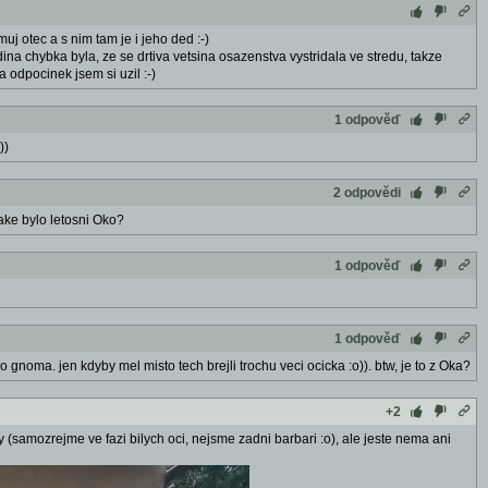
uj otec a s nim tam je i jeho ded :-)
dina chybka byla, ze se drtiva vetsina osazenstva vystridala ve stredu, takze
 odpocinek jsem si uzil :-)
1 odpověď
))
2 odpovědi
jake bylo letosni Oko?
1 odpověď
1 odpověď
 gnoma. jen kdyby mel misto tech brejli trochu veci ocicka :o)). btw, je to z Oka?
+2
vy (samozrejme ve fazi bilych oci, nejsme zadni barbari :o), ale jeste nema ani