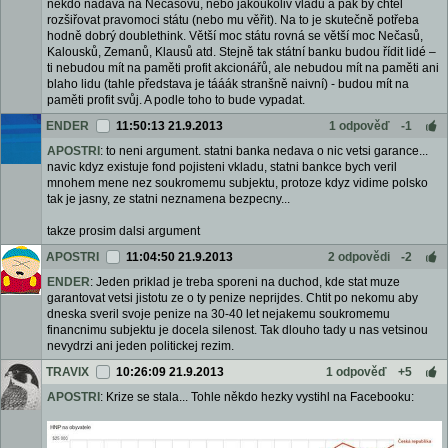
někdo nadává na Nečasovu, nebo jakoukoliv vládu a pak by chtěl
rozšiřovat pravomoci státu (nebo mu věřit). Na to je skutečně potřeba
hodně dobrý doublethink. Větší moc státu rovná se větší moc Nečasů,
Kalousků, Zemanů, Klausů atd. Stejně tak státní banku budou řídit lidé –
ti nebudou mít na paměti profit akcionářů, ale nebudou mít na paměti ani
blaho lidu (tahle představa je tááák stranšně naivní) - budou mít na
paměti profit svůj. A podle toho to bude vypadat.
ENDER
11:50:13 21.9.2013
1 odpověď
-1
APOSTRI
: to neni argument. statni banka nedava o nic vetsi garance...
navic kdyz existuje fond pojisteni vkladu, statni bankce bych veril
mnohem mene nez soukromemu subjektu, protoze kdyz vidime polsko
tak je jasny, ze statni neznamena bezpecny...
takze prosim dalsi argument
APOSTRI
11:04:50 21.9.2013
2 odpovědi
-2
ENDER
: Jeden priklad je treba sporeni na duchod, kde stat muze
garantovat vetsi jistotu ze o ty penize neprijdes. Chtit po nekomu aby
dneska sveril svoje penize na 30-40 let nejakemu soukromemu
financnimu subjektu je docela silenost. Tak dlouho tady u nas vetsinou
nevydrzi ani jeden politickej rezim.
TRAVIX
10:26:09 21.9.2013
1 odpověď
+5
APOSTRI
: Krize se stala... Tohle někdo hezky vystihl na Facebooku: