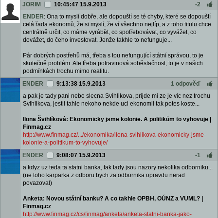
JORIM
10:45:47 15.9.2013
-2
ENDER
: Ona to myslí dobře, ale dopouští se té chyby, které se dopouští
celá řada ekonomů, že si myslí, že ví všechno nejlíp, a z toho titulu chce
centrálně určit, co máme vyrábět, co spotřebovávat, co vyvážet, co
dovážet, do čeho investovat. Jenže takhle to nefunguje...
Pár dobrých postřehů má, třeba s tou nefungující státní správou, to je
skutečně problém. Ale třeba potravinová soběstačnost, to je v našich
podmínkách trochu mimo realitu.
ENDER
9:13:38 15.9.2013
1 odpověď
a pak je tady pani nebo slecna Svihlikova, prijde mi ze je vic nez trochu
Svihlikova, jestli tahle nekoho nekde uci ekonomii tak potes koste...
Ilona Švihlíková: Ekonomicky jsme kolonie. A politikům to vyhovuje |
Finmag.cz
http://www.finmag.cz/.../ekonomika/ilona-svihlikova-ekonomicky-jsme-
kolonie-a-politikum-to-vyhovuje/
ENDER
9:08:07 15.9.2013
-1
a kdyz uz teda ta statni banka, tak tady jsou nazory nekolika odborniku...
(ne toho karparka z odboru bych za odbornika opravdu nerad
povazoval)
Anketa: Novou státní banku? A co takhle OPBH, OÚNZ a VUML? |
Finmag.cz
http://www.finmag.cz/cs/finmag/anketa/anketa-statni-banka-jako-