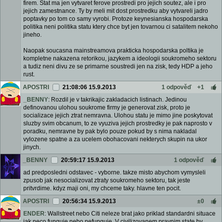
firem. Stat ma jen vytvaret ferove prostredi pro jejich soutez, ale i pro
jejich zamestnance. Ty by meli mit dost prostredku aby vytvareli jadro
poptavky po tom co samy vyrobi. Protoze keynesianska hospodarska
politika neni politika statu ktery chce byt jen tovarnou ci satalitem nekoho
jineho.
Naopak soucasna mainstreamova prakticka hospodarska poltika je
kompletne nakazena retorikou, jazykem a ideologii soukromeho sektoru
a tudiz neni divu ze se primarne soustredi jen na zisk, tedy HDP a jeho
rust.
APOSTRI
21:08:06 15.9.2013
1 odpověď
+1
_BENNY
: Rozdil je v takrikajic zakladacich listinach. Jedinou
definovanou ulohou soukrome firmy je generovat zisk, proto je
socializace jejich ztrat nemravna. Ulohou statu je mimo jine poskytovat
sluzby svim obcanum, to ze vyuziva jejich prostredky je pak naprosto v
poradku, nemravne by pak bylo pouze pokud by s nima nakladal
vylozene spatne a za ucelem obohacovani nekterych skupin na ukor
jinych.
_BENNY
20:59:17 15.9.2013
1 odpověď
ad predposledni odstavec - vyborne. takze misto abychom vymysleli
zpusob jak nesocializovat ztraty soukromeho sektoru, tak jeste
pritvrdime. kdyz maji oni, my chceme taky. hlavne ten pocit.
APOSTRI
20:56:34 15.9.2013
±0
ENDER
: Wallstreet nebo Citi neleze brat jako priklad standardni situace
jak neco funguje nebo nefunguje. V civilizovanem pravnim state by