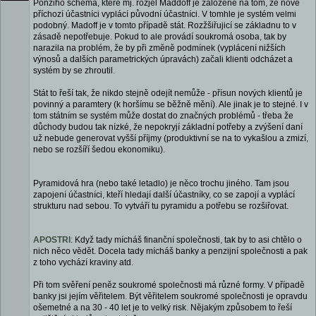
Ponziho schéma, které mj. rozjel Maddoff je založené na tom, že nově
příchozí účastníci vyplácí původní účastníci. V tomhle je systém velmi
podobný. Madoff je v tomto případě stát. Rozžšiřujicí se základnu to v
zásadě nepotřebuje. Pokud to ale provádí soukromá osoba, tak by
narazila na problém, že by při změně podmínek (vyplácení nižších
výnosů a dalších parametrických úpravách) začali klienti odcházet a
systém by se zhroutil.
Stát to řeší tak, že nikdo stejně odejít nemůže - přísun nových klientů je
povinný a paramtery (k horšímu se běžně mění). Ale jinak je to stejné. I v
tom státním se systém může dostat do značných problémů - třeba že
důchody budou tak nízké, že nepokryjí základní potřeby a zvýšení daní
už nebude generovat vyšší příjmy (produktivní se na to vykašlou a zmizí,
nebo se rozšíří šedou ekonomiku).
Pyramidová hra (nebo také letadlo) je něco trochu jiného. Tam jsou
zapojení účastníci, kteří hledají další účastníky, co se zapojí a vyplácí
strukturu nad sebou. To vytváří tu pyramidu a potřebu se rozšiřovat.
APOSTRI
: Když tady mícháš finanční společnosti, tak by to asi chtělo o
nich něco vědět. Docela tady mícháš banky a penzijní společnosti a pak
z toho vychází kraviny atd.
Při tom svěření peněz soukromé společnosti má různé formy. V případě
banky jsi jejím věřitelem. Být věřitelem soukromé společnosti je opravdu
ošemetné a na 30 - 40 let je to velký risk. Nějakým způsobem to řeší