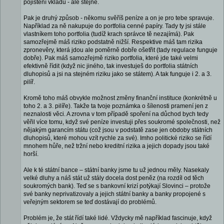
pojištění vkladů - ale stejně.
Pak je druhý způsob - někomu svěříš peníze a on je pro tebe spravuje.
Například za ně nakupuje do portfolia cenné papíry. Tady ty jsi stále
vlastníkem toho portfolia (tudíž krach správce tě nezajímá). Pak
samozřejmě máš riziko podstatně nižší. Respektive máš tam rizika
zpronevěry, která jdou ale poměrně dobře ošetřit (tady regulace funguje
dobře). Pak máš samozřejmě riziko portfolia, které jde také velmi
efektivně řídit (když nic jiného, tak investuješ do portfolia státních
dluhopisů a jsi na stejném riziku jako se státem). A tak funguje i 2. a 3.
pilíř.
Kromě toho máš obvykle možnost změny finanční instituce (konkrétně u
toho 2. a 3. pilíře). Takže ta tvoje poznámka o šílenosti pramení jen z
neznalosti věci. A zrovna v tom případě spoření na důchod bych tedy
věřil více tomu, když své peníze investuji přes soukromé společnosti, než
nějakým garancím státu (což jsou v podstatě zase jen obdoby státních
dluhopisů, které mohou vzít rychle za své). Imho politické riziko se řídí
mnohem hůře, než tržní nebo kreditní rizika a jejich dopady jsou také
horší.
Ale k té státní bance – státní banky jsme tu už jednou měly. Nasekaly
velké dluhy a náš stát už stály docela dost peněz (na rozdíl od těch
soukromých bank). Teď se s bankovní krizí potýkají Slovinci – protože
své banky neprivatizovaly a jejich státní banky a banky propojené s
veřejným sektorem se teď dostávají do problémů.
Problém je, že stát řídí také lidé. Vždycky mě například fascinuje, když