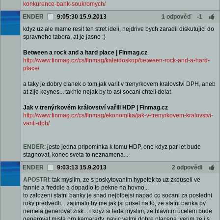
konkurence-bank-soukromych/
ENDER
9:05:30 15.9.2013
1 odpověď
-1
kdyz uz ale mame resit ten stret ideii, nejdrive bych zaradil diskutujici do
spravneho tabora, at je jasno :)
Between a rock and a hard place | Finmag.cz
http://www.finmag.cz/cs/finmag/kaleidoskop/between-rock-and-a-hard-
place/
a taky je dobry clanek o tom jak varit v trenyrkovem kralovstvi DPH, aneb
at zije keynes... takhle nejak by to asi socani chteli delat
Jak v trenýrkovém království vařili HDP | Finmag.cz
http://www.finmag.cz/cs/finmag/ekonomika/jak-v-trenyrkovem-kralovstvi-
varili-dph/
ENDER
: jeste jedna pripominka k tomu HDP, ono kdyz par let bude
stagnovat, konec sveta to neznamena...
ENDER
9:03:13 15.9.2013
2 odpovědi
APOSTRI
: tak myslim, ze s poskytovanim hypotek to uz zkouseli ve
fannie a freddie a dopadlo to pekne na hovno...
to zalozeni statni banky je snad nejblbejsi napad co socani za posledni
roky predvedli... zajimalo by me jak jsi prisel na to, ze statni banka by
nemela generovat zisk... i kdyz si teda myslim, ze hlavnim ucelem bude
generovat mista pro kamarady, navic velmi dobre placena, verim ze i s