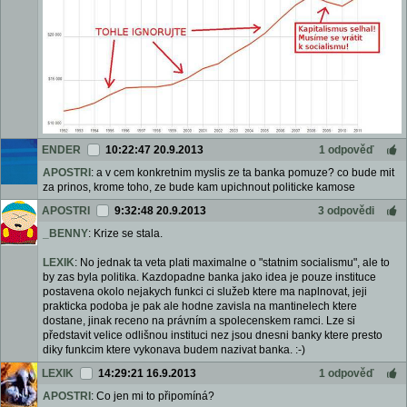
ENDER
10:22:47 20.9.2013
1 odpověď
APOSTRI
: a v cem konkretnim myslis ze ta banka pomuze? co bude mit
za prinos, krome toho, ze bude kam upichnout politicke kamose
APOSTRI
9:32:48 20.9.2013
3 odpovědi
_BENNY
: Krize se stala.
LEXIK
: No jednak ta veta plati maximalne o "statnim socialismu", ale to
by zas byla politika. Kazdopadne banka jako idea je pouze instituce
postavena okolo nejakych funkci ci služeb ktere ma naplnovat, jeji
prakticka podoba je pak ale hodne zavisla na mantinelech ktere
dostane, jinak receno na právním a spolecenskem ramci. Lze si
představit velice odlišnou instituci nez jsou dnesni banky ktere presto
diky funkcim ktere vykonava budem nazivat banka. :-)
LEXIK
14:29:21 16.9.2013
1 odpověď
APOSTRI
: Co jen mi to připomíná?