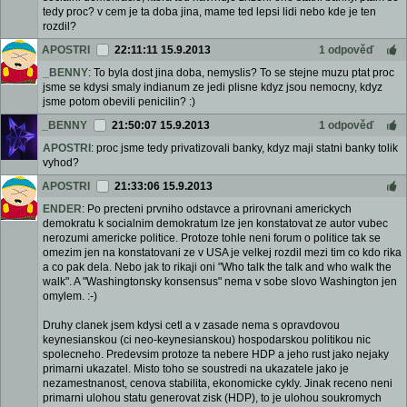
tedy proc? v cem je ta doba jina, mame ted lepsi lidi nebo kde je ten
rozdil?
APOSTRI
22:11:11 15.9.2013
1 odpověď
_BENNY
: To byla dost jina doba, nemyslis? To se stejne muzu ptat proc
jsme se kdysi smaly indianum ze jedi plisne kdyz jsou nemocny, kdyz
jsme potom obevili penicilin? :)
_BENNY
21:50:07 15.9.2013
1 odpověď
APOSTRI
: proc jsme tedy privatizovali banky, kdyz maji statni banky tolik
vyhod?
APOSTRI
21:33:06 15.9.2013
ENDER
: Po precteni prvniho odstavce a prirovnani americkych
demokratu k socialnim demokratum lze jen konstatovat ze autor vubec
nerozumi americke politice. Protoze tohle neni forum o politice tak se
omezim jen na konstatovani ze v USA je velkej rozdil mezi tim co kdo rika
a co pak dela. Nebo jak to rikaji oni "Who talk the talk and who walk the
walk". A "Washingtonsky konsensus" nema v sobe slovo Washington jen
omylem. :-)
Druhy clanek jsem kdysi cetl a v zasade nema s opravdovou
keynesianskou (ci neo-keynesianskou) hospodarskou politikou nic
spolecneho. Predevsim protoze ta nebere HDP a jeho rust jako nejaky
primarni ukazatel. Misto toho se soustredi na ukazatele jako je
nezamestnanost, cenova stabilita, ekonomicke cykly. Jinak receno neni
primarni ulohou statu generovat zisk (HDP), to je ulohou soukromych