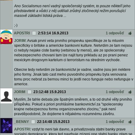
Ano Socialismus není vadný společenský systém, to pouze někteří jeho
představitelé a vůdci z něj udělali zrůdný zločinecký režim porušující
masově základní lidská práva ...
;-)
APOSTRI
2:53:14 16.9.2013
1 odpověď
JORIM
: Avsak prvni veta prvniho prispevku specifikuje ze tu mluvim
specificky o britske a americke bankovni kulture. Netvrdim ze tam nejsou
ci nebyly nejake ciste banky (vetsinou ty mensi), ale ze spolecensky
nebezepecneho chovani tam lze najit tuny prikladu az po prani penez
mexickym drogovym kartelum ci terroristum na strednim vychode.
Obecne tedy netvrdim ze bankovnictvi je vadne, vadne jsou jen nektere
jeho formy. Jinak tato cast meho puvodniho prispevku byla venovana
tomu proc nebrat za bernou minci to jestli neco funguje nebo nefunguje v
americe.
JORIM
23:12:48 15.9.2013
1 odpověď
Myslím, že tahle debata jde špatným směrem, a to od druhé věty prvního
příspěvku. Pokud a priori prohlásíme bankovnictví za "spolecensky
krajne nebezpecnou formu organizovaneho zlocinu," pak není
pravděpodobné, že dojdeme k nějakému rozumnému závěru.
_BENNY
22:14:48 15.9.2013
1 odpověď
APOSTRI
: vzdyt to neni tak davno, a privatizovala statni banky prave
socialni demokracie, ktera ted navrhuje zrizeni one statni banky. ptam se