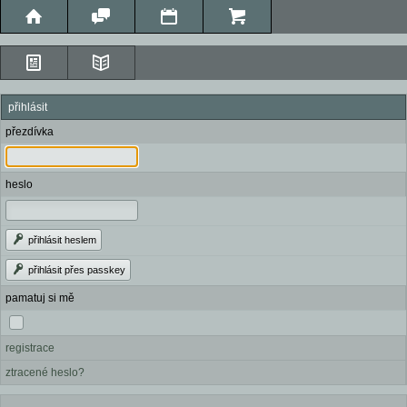
přihlásit
přezdívka
heslo
přihlásit heslem
přihlásit přes passkey
pamatuj si mě
registrace
ztracené heslo?