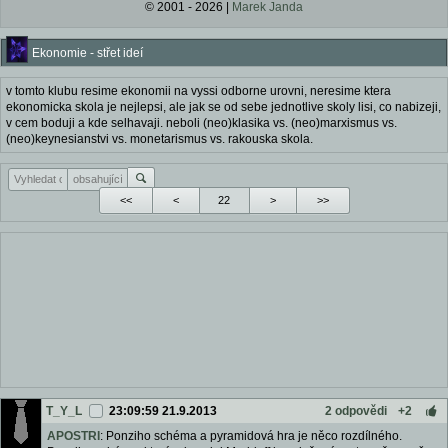
© 2001 - 2026 |
Marek Janda
Ekonomie - střet ideí
v tomto klubu resime ekonomii na vyssi odborne urovni, neresime ktera
ekonomicka skola je nejlepsi, ale jak se od sebe jednotlive skoly lisi, co nabizeji,
v cem boduji a kde selhavaji. neboli (neo)klasika vs. (neo)marxismus vs.
(neo)keynesianstvi vs. monetarismus vs. rakouska skola.
<<
<
>
>>
T_Y_L
23:09:59 21.9.2013
2 odpovědi
+2
APOSTRI
: Ponziho schéma a pyramidová hra je něco rozdílného.