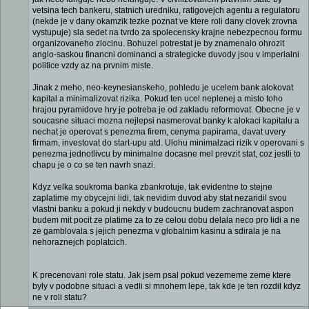
vetsina tech bankeru, statnich uredniku, ratigovejch agentu a regulatoru
(nekde je v dany okamzik tezke poznat ve ktere roli dany clovek zrovna
vystupuje) sla sedet na tvrdo za spolecensky krajne nebezpecnou formu
organizovaneho zlocinu. Bohuzel potrestat je by znamenalo ohrozit
anglo-saskou financni dominanci a strategicke duvody jsou v imperialni
politice vzdy az na prvnim miste.
Jinak z meho, neo-keynesianskeho, pohledu je ucelem bank alokovat
kapital a minimalizovat rizika. Pokud ten ucel neplenej a misto toho
hrajou pyramidove hry je potreba je od zakladu reformovat. Obecne je v
soucasne situaci mozna nejlepsi nasmerovat banky k alokaci kapitalu a
nechat je operovat s penezma firem, cenyma papirama, davat uvery
firmam, investovat do start-upu atd. Ulohu minimalzaci rizik v operovani s
penezma jednotlivcu by minimalne docasne mel prevzit stat, coz jestli to
chapu je o co se ten navrh snazi.
Kdyz velka soukroma banka zbankrotuje, tak evidentne to stejne
zaplatime my obycejni lidi, tak nevidim duvod aby stat nezaridil svou
vlastni banku a pokud ji nekdy v budoucnu budem zachranovat aspon
budem mit pocit ze platime za to ze celou dobu delala neco pro lidi a ne
ze gamblovala s jejich penezma v globalnim kasinu a sdirala je na
nehoraznejch poplatcich.
K precenovani role statu. Jak jsem psal pokud vezememe zeme ktere
byly v podobne situaci a vedli si mnohem lepe, tak kde je ten rozdil kdyz
ne v roli statu?