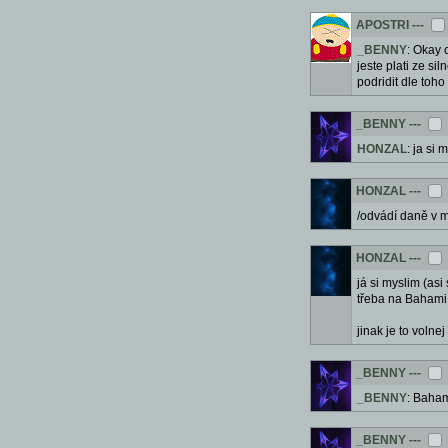
APOSTRI
---
_BENNY
: Okay 
jeste plati ze s
podridit dle toh
_BENNY
---
HONZAL
: ja si
HONZAL
---
/odvádí daně v m
HONZAL
---
já si myslim (asi
třeba na Bahami
jinak je to volne
_BENNY
---
_BENNY
: Baham
_BENNY
---