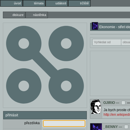
úvod
témata
události
tržiště
diskuze
nástěnka
Ekonomie - střet ide
OJIRIO
---
--
Ja bych proste c
http://en.wikipe
přihlásit
přezdívka
_BENNY
---