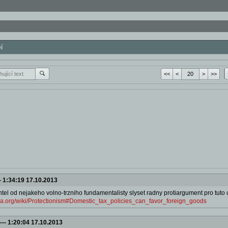
í
<<
<
>
>>
-
1:34:19 17.10.2013
htel od nejakeho volno-trzniho fundamentalisty slyset radny protiargument pro tuto 
dia.org/wiki/Protectionism#Domestic_tax_policies_can_favor_foreign_goods
---
1:20:04 17.10.2013