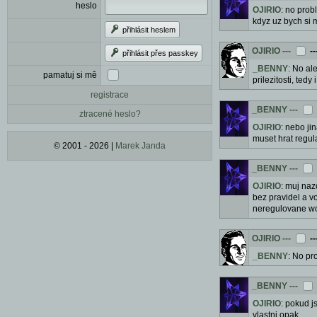
heslo
OJIRIO
: no prob
kdyz uz bych si 
přihlásit heslem
OJIRIO
---
--
přihlásit přes passkey
_BENNY
: No al
pamatuj si mě
prilezitosti, ted
registrace
_BENNY
---
ztracené heslo?
OJIRIO
: nebo ji
muset hrat regul
© 2001 - 2026 |
Marek Janda
_BENNY
---
OJIRIO
: muj naz
bez pravidel a v
neregulovane wo
OJIRIO
---
--
_BENNY
: No pr
_BENNY
---
OJIRIO
: pokud j
vlastni opak.