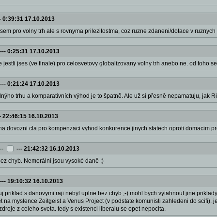
-
0:39:31 17.10.2013
 jsem pro volny trh ale s rovnyma prilezitostma, coz ruzne zdaneni/dotace v ruznych 
---
0:25:31 17.10.2013
je jestli jses (ve finale) pro celosvetovy globalizovany volny trh anebo ne. od toho se
---
0:21:24 17.10.2013
olnýho trhu a komparativních výhod je to špatně. Ale už si přesně nepamatuju, jak 
-
22:46:15 16.10.2013
 na dovozni cla pro kompenzaci vyhod konkurence jinych statech oproti domacim 
--
---
21:42:32 16.10.2013
bez chyb. Nemorální jsou vysoké daně ;)
---
19:10:32 16.10.2013
uj priklad s danovymi raji nebyl uplne bez chyb ;-) mohl bych vytahnout jine priklad
det na myslence Zeitgeist a Venus Project (v podstate komunisti zahledeni do scifi
roje z celeho sveta. tedy s existenci liberalu se opet nepocita.