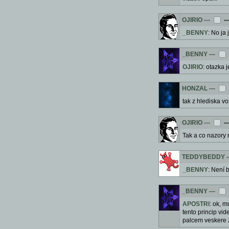
OJIRIO
---
--
_BENNY
: No ja
_BENNY
---
OJIRIO
: otazka 
HONZAL
---
tak z hlediska v
OJIRIO
---
--
Tak a co nazory
TEDDYBEDDY
-
_BENNY
: Není 
_BENNY
---
APOSTRI
: ok, m
tento princip vi
palcem veskere zd