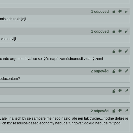
1 odpověď
mistech rozbijeji.
1 odpověď
 vse odviji.
Ricardo argumentoval co se týče např. zaměstnanosti v daný zemi.
2 odpovědi
producentum?
2 odpovědi
y, ale i na tech by se samozrejme neco naslo. ale jen tak cvicne... hodne dobre je
). jejich tzv. resource-based economy nebude fungovat, dokud nebude mit pod