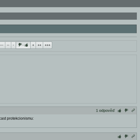
---
--
-
-
+
++
+++
1 odpověď
cast protekcionismu: