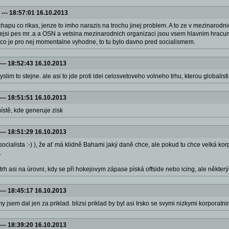
---
18:57:01 16.10.2013
chapu co rikas, jenze to imho narazis na trochu jinej problem. A to ze v mezinarodni
ilnejsi pes mr..a a OSN a vetsina mezinarodnich organizaci jsou vsem hlavnim hrac
o co je pro nej momentalne vyhodne, to tu bylo davno pred socialismem.
---
18:52:43 16.10.2013
 myslim to stejne. ale asi to jde proti idei celosvetoveho volneho trhu, kterou globali
---
18:51:51 16.10.2013
ístě, kde generuje zisk
---
18:51:29 16.10.2013
 socialista :-) ), že ať má klidně Bahami jaký daně chce, ale pokud tu chce velká ko
.
j trh asi na úrovni, kdy se při hokejovym zápase píská offside nebo icing, ale někter
---
18:45:17 16.10.2013
y jsem dal jen za priklad. blizsi priklad by byl asi Irsko se svymi nizkymi korpora
---
18:39:20 16.10.2013