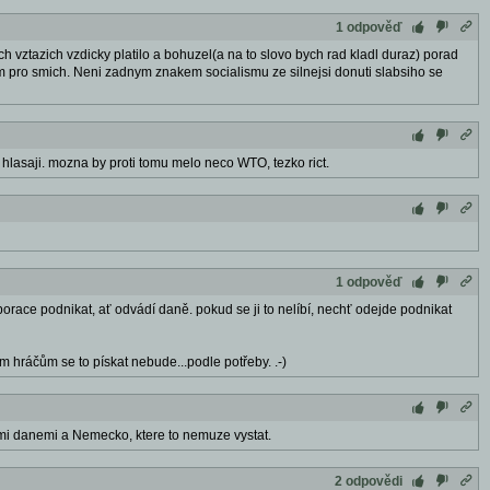
1 odpověď
ch vztazich vzdicky platilo a bohuzel(a na to slovo bych rad kladl duraz) porad
um pro smich. Neni zadnym znakem socialismu ze silnejsi donuti slabsiho se
sti hlasaji. mozna by proti tomu melo neco WTO, tezko rict.
1 odpověď
rporace podnikat, ať odvádí daně. pokud se ji to nelíbí, nechť odejde podnikat
ým hráčům se to pískat nebude...podle potřeby. .-)
tnimi danemi a Nemecko, ktere to nemuze vystat.
2 odpovědi