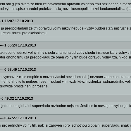
lem bro ;) jen rikam ze idea celosvetoveho opravdu volneho trhu bez barier je mozn
mel vybrat, spise narodni protekcionista, nezli kosmopolitni trzni fundamentalista 
-
1:16:07 17.10.2013
e ja predpokladam ze trh opravdu volny nikdy nebude - vzdy budou staty mit ruzne zp
y i urcitou formu protekcionismu.
---
1:05:24 17.10.2013
nak receno: udrzet volny trh v chodu znamena udrzet v chodu instituce ktery volny trh
ator onoho trhu (za predpokladu ze onen volny trh bude opravdu volny, tzn. nikdo
---
0:53:49 17.10.2013
or vychazi z ciste empirie a mozna vlastni nevedomosti :) neznam zadne centralne 
olnemu trhu je to nejlepsi reseni. pokud vim, vzdy kdyz myslenka nadnarodniho voln
rldwide proste neni prirozene.
-
0:49:32 17.10.2013
o jednotnou globalni supervladu rozhodne nejsem. Jestli se to navzajem vylucuje, tak
---
0:47:27 17.10.2013
si pro jednotny volny trh, pak jsi zaroven i pro jednotnou globalni supervladu. jinak