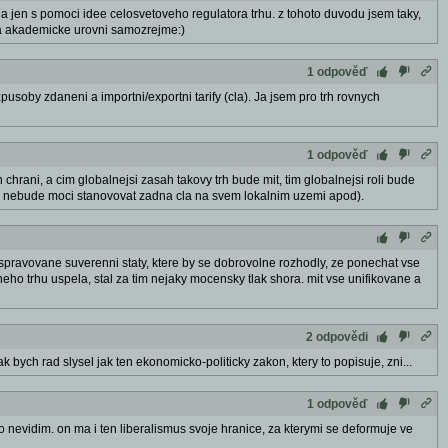
a jen s pomoci idee celosvetoveho regulatora trhu. z tohoto duvodu jsem taky,
(na akademicke urovni samozrejme:)
1 odpověď
usoby zdaneni a importni/exportni tarify (cla). Ja jsem pro trh rovnych
1 odpověď
 chrani, a cim globalnejsi zasah takovy trh bude mit, tim globalnejsi roli bude
 si nebude moci stanovovat zadna cla na svem lokalnim uzemi apod).
spravovane suverenni staty, ktere by se dobrovolne rozhodly, ze ponechat vse
eho trhu uspela, stal za tim nejaky mocensky tlak shora. mit vse unifikovane a
2 odpovědi
 bych rad slysel jak ten ekonomicko-politicky zakon, ktery to popisuje, zni...
1 odpověď
 to nevidim. on ma i ten liberalismus svoje hranice, za kterymi se deformuje ve