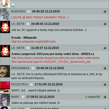
BLEESKO
18:45:20 13.12.2010
[ QUITE @ MOC PEKNY KRAVINY TEDA - ]
LA_BETE
16:48:43 13.12.2010
zdá se, že i gayové a lesby mají svá ochranná božstva .-)
Erzulie - Wikipedie
http://cs.wikipedia.org/wiki/Erzulie
LA_BETE
11:28:37 12.12.2010
Aneta Langerová: Děti jsou pro lesby velké téma - iDNES.cz
http://ona.idnes.cz/aneta-langerova-deti-jsou-pro-lesby-velke-tema-
f4m-/spolecnost.aspx?c=A101207_151431_spolecnost_jup
ERUANNELE
10:45:34 11.12.2010
LA_BETE
: Ani si nechci představit KDO by to kontroloval a JAK, to by
bylo na doživotní trauma.
ECLECTICA
17:51:00 10.12.2010
M4RC
: tož... aspoň nějaká aktivita :))
M4RC
17:38:51 10.12.2010
1 odpověď
Zatím se plánuje jen měření leseb :D