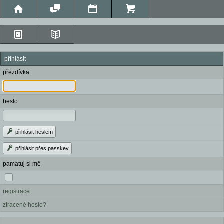
přihlásit
přezdívka
heslo
přihlásit heslem
přihlásit přes passkey
pamatuj si mě
registrace
ztracené heslo?