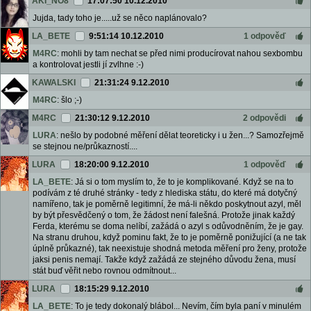
AKI_NO8
17:07:50 10.12.2010
Jujda, tady toho je.....už se něco naplánovalo?
LA_BETE
9:51:14 10.12.2010
1 odpověď
M4RC
: mohli by tam nechat se před nimi producírovat nahou sexbombu
a kontrolovat jestli jí zvlhne :-)
KAWALSKI
21:31:24 9.12.2010
M4RC
: šlo ;-)
M4RC
21:30:12 9.12.2010
2 odpovědi
LURA
: nešlo by podobné měření dělat teoreticky i u žen...? Samozřejmě
se stejnou ne/průkazností....
LURA
18:20:00 9.12.2010
1 odpověď
LA_BETE
: Já si o tom myslím to, že to je komplikované. Když se na to
podívám z té druhé stránky - tedy z hlediska státu, do které má dotyčný
namířeno, tak je poměrně legitimní, že má-li někdo poskytnout azyl, měl
by být přesvědčený o tom, že žádost není falešná. Protože jinak každý
Ferda, kterému se doma nelíbí, zažádá o azyl s odůvodněním, že je gay.
Na stranu druhou, když pominu fakt, že to je poměrně ponižující (a ne tak
úplně průkazné), tak neexistuje shodná metoda měření pro ženy, protože
jaksi penis nemají. Takže když zažádá ze stejného důvodu žena, musí
stát buď věřit nebo rovnou odmítnout...
LURA
18:15:29 9.12.2010
LA_BETE
: To je tedy dokonalý blábol... Nevím, čím byla paní v minulém