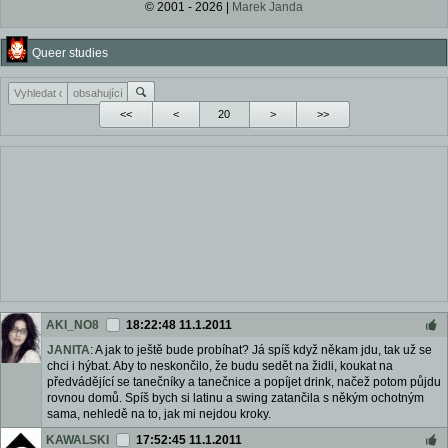
© 2001 - 2026 |
Marek Janda
Queer studies
<<
<
>
>>
AKI_NO8
18:22:48 11.1.2011
JANITA
: A jak to ještě bude probíhat? Já spíš když někam jdu, tak už se
chci i hýbat. Aby to neskončilo, že budu sedět na židli, koukat na
předvádějící se tanečníky a tanečnice a popíjet drink, načež potom půjdu
rovnou domů. Spíš bych si latinu a swing zatančila s někým ochotným
sama, nehledě na to, jak mi nejdou kroky.
KAWALSKI
17:52:45 11.1.2011