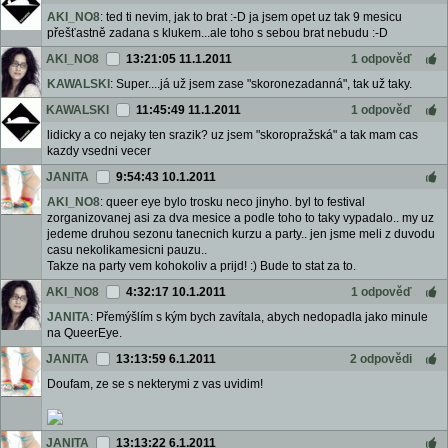
AKI_NO8
: ted ti nevim, jak to brat :-D ja jsem opet uz tak 9 mesicu
přešťastně zadana s klukem...ale toho s sebou brat nebudu :-D
AKI_NO8
13:21:05 11.1.2011
1 odpověď
KAWALSKI
: Super....já už jsem zase "skoronezadanná", tak už taky.
KAWALSKI
11:45:49 11.1.2011
1 odpověď
lidicky a co nejaky ten srazik? uz jsem "skoropražská" a tak mam cas
kazdy vsedni vecer
JANITA
9:54:43 10.1.2011
AKI_NO8
: queer eye bylo trosku neco jinyho. byl to festival
zorganizovanej asi za dva mesice a podle toho to taky vypadalo.. my uz
jedeme druhou sezonu tanecnich kurzu a party.. jen jsme meli z duvodu
casu nekolikamesicni pauzu..
Takze na party vem kohokoliv a prijd! :) Bude to stat za to.
AKI_NO8
4:32:17 10.1.2011
1 odpověď
JANITA
: Přemýšlím s kým bych zavítala, abych nedopadla jako minule
na QueerEye.
JANITA
13:13:59 6.1.2011
2 odpovědi
Doufam, ze se s nekterymi z vas uvidim!
JANITA
13:13:22 6.1.2011