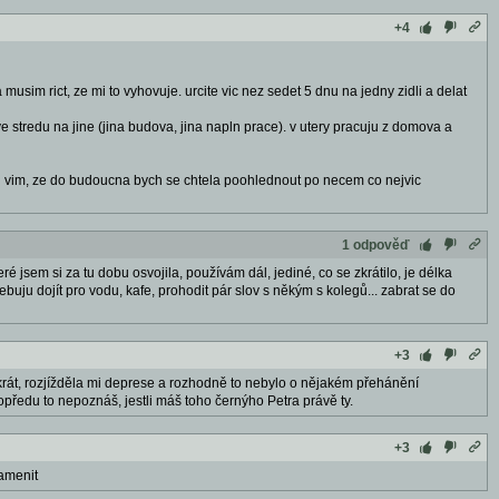
+4
musim rict, ze mi to vyhovuje. urcite vic nez sedet 5 dnu na jedny zidli a delat
ve stredu na jine (jina budova, jina napln prace). v utery pracuju z domova a
asi vim, ze do budoucna bych se chtela poohlednout po necem co nejvic
1 odpověď
é jsem si za tu dobu osvojila, používám dál, jediné, co se zkrátilo, je délka
ebuju dojít pro vodu, kafe, prohodit pár slov s někým s kolegů... zabrat se do
+3
árkrát, rozjížděla mi deprese a rozhodně to nebylo o nějakém přehánění
opředu to nepoznáš, jestli máš toho černýho Petra právě ty.
+3
zamenit