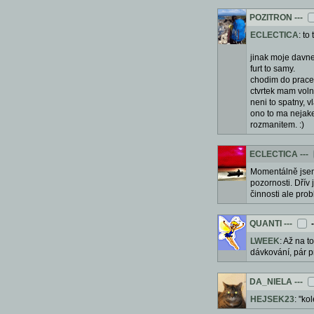
POZITRON
---
ECLECTICA
: to
jinak moje davne 
furt to samy.
chodim do prace f
ctvrtek mam voln
neni to spatny, v
ono to ma nejake
rozmanitem. :)
ECLECTICA
---
Momentálně jsem b
pozornosti. Dřív 
činnosti ale pro
QUANTI
---
LWEEK
: Až na t
dávkování, pár p
DA_NIELA
---
HEJSEK23
: "ko