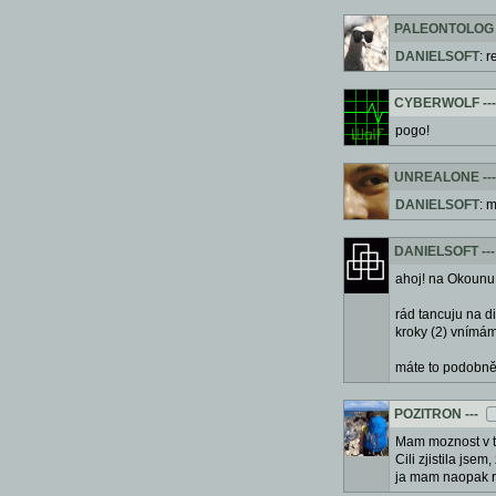
PALEONTOLOG
DANIELSOFT
: 
CYBERWOLF
---
pogo!
UNREALONE
---
DANIELSOFT
: 
DANIELSOFT
---
ahoj! na Okounu 
rád tancuju na d
kroky (2) vnímám
máte to podobn
POZITRON
---
Mam moznost v ty
Cili zjistila jse
ja mam naopak rad