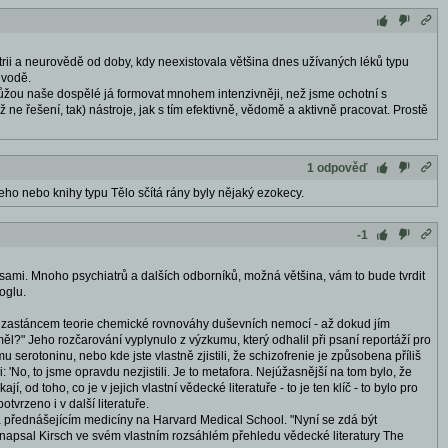
hiatrii a neurovědě od doby, kdy neexistovala většina dnes užívaných léků typu
 vodě.
 můžou naše dospělé já formovat mnohem intenzivněji, než jsme ochotní s
 ne řešení, tak) nástroje, jak s tím efektivně, vědomě a aktivně pracovat. Prostě
1 odpověď
ho nebo knihy typu Tělo sčítá rány byly nějaký ezokecy.
-1
ami. Mnoho psychiatrů a dalších odborníků, možná většina, vám to bude tvrdit
oglu.
ým zastáncem teorie chemické rovnováhy duševních nemocí - až dokud jím
neměl?" Jeho rozčarování vyplynulo z výzkumu, který odhalil při psaní reportáží pro
ímu serotoninu, nebo kde jste vlastně zjistili, že schizofrenie je způsobena příliš
No, to jsme opravdu nezjistili. Je to metafora. Nejúžasnější na tom bylo, že
, od toho, co je v jejich vlastní vědecké literatuře - to je ten klíč - to bylo pro
vrzeno i v další literatuře.
přednášejícím medicíny na Harvard Medical School. "Nyní se zdá být
napsal Kirsch ve svém vlastním rozsáhlém přehledu vědecké literatury The