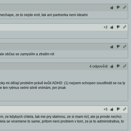
 nechape, ze to nejde enit, tak ani partnerka neni idealni
+2
ale občas se zamyslím a ztratím nit
4 odpovědi
kroky mi dělají problém právě kvůli ADHD: (1) nejsem schopen soustředit se na ty
e ten rytmus velmi silně vnímám, jen jinak
+5
, ze kdybych chtela, tak me pry stahnou, ze si mam rict, ale ja proste nechci.
 dela se vicemene to same, pritom neni problem v tom, ze je to administrativa, to