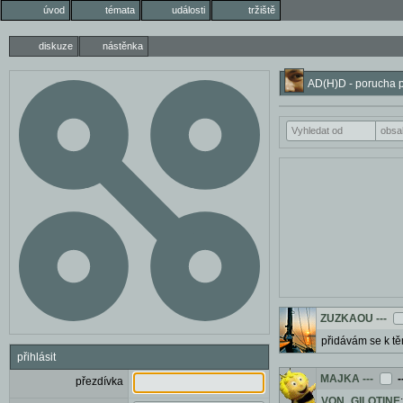
úvod
témata
události
tržiště
diskuze
nástěnka
AD(H)D - porucha po
ZUZKAOU
---
přidávám se k tě
přihlásit
MAJKA
---
-
přezdívka
VON_GILOTINE