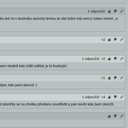
1 odpověď
avku ted mi v dusledku epizody temna se stal tyden kdy sem ji vubec nemel...a
+2
1 odpověď
+2
 vlastně kde chtěl udělat, je to frustrující
+1
edam, kde jsem skoncil :)
1 odpověď
+4
 písničky se na chvilku přestanu soustředit a pak nevím kde jsem skončil.