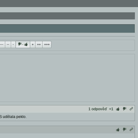
---
--
-
-
+
++
+++
1 odpověď
+1
S udělala peklo.