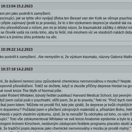
-
10:13:04 15.2.2023
em jen jako podnět k zamyšlení.
ascinující, jak se tyhle věci vyvíjejí (třeba ten Bessel van der Kolk se věnuje psyc
 přijde zajímavý (jestli to je pravda), že to s tím výzkumem depresí je vlastně tak na
ho přesvědčovat o ničem, jen mi je blízký názor, že traumatické zážitky z dětství
 se člověk vydá na cestu toho, aby to řešil, má mnohem víc ve vlastních rukách (když
ení a k jinému úhlu pohledu na věc.
-
10:39:22 14.2.2023
o podnět k zamyšlení...Ale nemyslím si, že výzkum traumatu, názory Gabora Mathe
-
10:37:18 14.2.2023
leli, že duševní nemoci jsou způsobené chemickou nerovnováhou v mozku? Nejste s
lopevně přesvědčeni. Totéž se dočtete, když si zkusíte příčiny deprese hledat na go
vé nové knize The Myth of Normal píše:
vatel Robert Whitaker, bývalý ředitel publikací Harvard Medical School, byl pevn
dyž jsem začal psát o psychiatrii, věřil jsem, že je to pravda," řekl mi. "Proč bych 
kal jsem lidem: 'Můžete mi prostě říct, kde jste zjistili, že deprese je kvůli chybějíc
 dopaminu? Požádal jsem o přečtení zdrojových materiálů a, přísahám Bohu, řekli: '
ledá v jejich vlastním výzkumu, zjistí, že to nenašli! Ta odchylka od toho, co vám říkají
jící." Toto vše zdokumentoval Whitaker ve své knize Anatomie epidemie a bylo to pot
ologem Irvinem Kirschem, nedávným zástupcem ředitele programu placebo studií a 
, že tradiční popis deprese jako chemické nerovnováhy v mozku je prostě mylný," 