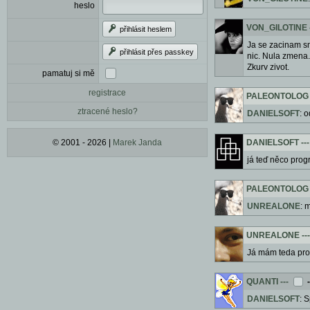
heslo
VON_GILOTINE
přihlásit heslem
Ja se zacinam sm
přihlásit přes passkey
nic. Nula zmena.
Zkurv zivot.
pamatuj si mě
registrace
PALEONTOLOG
ztracené heslo?
DANIELSOFT
: 
© 2001 - 2026 |
Marek Janda
DANIELSOFT
---
já teď něco progr
PALEONTOLOG
UNREALONE
: 
UNREALONE
---
Já mám teda prob
QUANTI
---
DANIELSOFT
: 