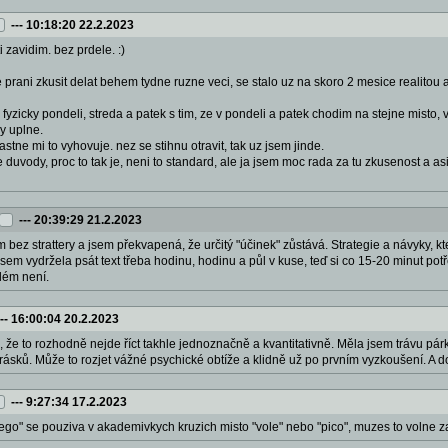
---
10:18:20 22.2.2023
 ti zavidim. bez prdele. :)
prani zkusit delat behem tydne ruzne veci, se stalo uz na skoro 2 mesice realitou a 
yzicky pondeli, streda a patek s tim, ze v pondeli a patek chodim na stejne misto, 
y uplne.
lastne mi to vyhovuje. nez se stihnu otravit, tak uz jsem jinde.
 duvody, proc to tak je, neni to standard, ale ja jsem moc rada za tu zkusenost a 
---
20:39:29 21.2.2023
ez strattery a jsem překvapená, že určitý "účinek" zůstává. Strategie a návyky, kter
jsem vydržela psát text třeba hodinu, hodinu a půl v kuse, teď si co 15-20 minut potř
blém není.
---
16:00:04 20.2.2023
o, že to rozhodně nejde říct takhle jednoznačně a kvantitativně. Měla jsem trávu p
rásků. Může to rozjet vážné psychické obtíže a klidně už po prvním vyzkoušení. A d
---
9:27:34 17.2.2023
lego" se pouziva v akademivkych kruzich misto "vole" nebo "pico", muzes to volne 