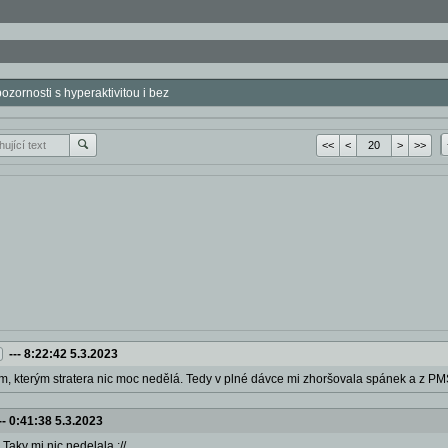
zornosti s hyperaktivitou i bez
<<
<
>
>>
---
8:22:42 5.3.2023
m, kterým stratera nic moc nedělá. Tedy v plné dávce mi zhoršovala spánek a z PM
--
0:41:38 5.3.2023
: Taky mi nic nedelala ://