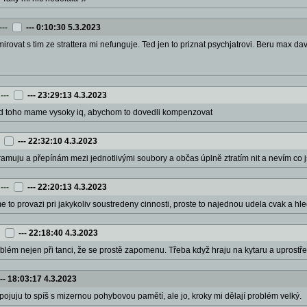
---
---
0:10:30 5.3.2023
irovat s tim ze strattera mi nefunguje. Ted jen to priznat psychjatrovi. Beru max d
---
---
23:29:13 4.3.2023
od toho mame vysoky iq, abychom to dovedli kompenzovat
---
22:32:10 4.3.2023
amuju a přepínám mezi jednotlivými soubory a občas úplně ztratím nit a nevím co jsem
---
---
22:20:13 4.3.2023
me to provazi pri jakykoliv soustredeny cinnosti, proste to najednou udela cvak a hl
---
22:18:40 4.3.2023
lém nejen při tanci, že se prostě zapomenu. Třeba když hraju na kytaru a uprostřed
---
18:03:17 4.3.2023
Spojuju to spíš s mizernou pohybovou pamětí, ale jo, kroky mi dělají problém velký.