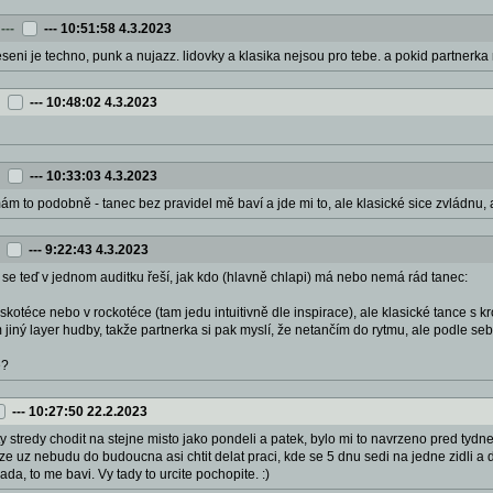
---
---
10:51:58 4.3.2023
reseni je techno, punk a nujazz. lidovky a klasika nejsou pro tebe. a pokid partnerka
---
10:48:02 4.3.2023
---
10:33:03 4.3.2023
mám to podobně - tanec bez pravidel mě baví a jde mi to, ale klasické sice zvládnu, 
---
9:22:43 4.3.2023
se teď v jednom auditku řeší, jak kdo (hlavně chlapi) má nebo nemá rád tanec:
iskotéce nebo v rockotéce (tam jedu intuitivně dle inspirace), ale klasické tance s 
 jiný layer hudby, takže partnerka si pak myslí, že netančím do rytmu, ale podle seb
ě?
---
10:27:50 22.2.2023
 stredy chodit na stejne misto jako pondeli a patek, bylo mi to navrzeno pred tydnem
m, ze uz nebudu do budoucna asi chtit delat praci, kde se 5 dnu sedi na jedne zidli a
a, to me bavi. Vy tady to urcite pochopite. :)