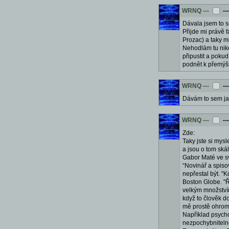
WRNQ
---
--
Dávala jsem to s
Přijde mi právě f
Prozac) a taky mi
Nehodlám tu niko
připustit a pokud
podnět k přemýšl
WRNQ
---
--
Dávám to sem jak
WRNQ
---
--
Zde:
Taky jste si mys
a jsou o tom ská
Gabor Maté ve s
“Novinář a spiso
nepřestal být. "K
Boston Globe. "Ří
velkým množstvím
když to člověk doh
mě prostě ohromu
Například psych
nezpochybnitelné