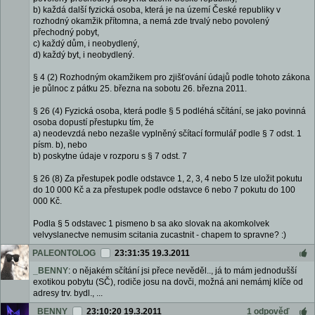
b) každá další fyzická osoba, která je na území České republiky v
rozhodný okamžik přítomna, a nemá zde trvalý nebo povolený
přechodný pobyt,
c) každý dům, i neobydlený,
d) každý byt, i neobydlený.
§ 4 (2) Rozhodným okamžikem pro zjišťování údajů podle tohoto zákona
je půlnoc z pátku 25. března na sobotu 26. března 2011.
§ 26 (4) Fyzická osoba, která podle § 5 podléhá sčítání, se jako povinná
osoba dopustí přestupku tím, že
a) neodevzdá nebo nezašle vyplněný sčítací formulář podle § 7 odst. 1
písm. b), nebo
b) poskytne údaje v rozporu s § 7 odst. 7
§ 26 (8) Za přestupek podle odstavce 1, 2, 3, 4 nebo 5 lze uložit pokutu
do 10 000 Kč a za přestupek podle odstavce 6 nebo 7 pokutu do 100
000 Kč.
Podla § 5 odstavec 1 pismeno b sa ako slovak na akomkolvek
velvyslanectve nemusim scitania zucastnit - chapem to spravne? :)
PALEONTOLOG
23:31:35 19.3.2011
_BENNY
: o nějakém sčítání jsi přece nevěděl.., já to mám jednodušší
exotikou pobytu (SČ), rodiče josu na dovči, možná ani nemámj klíče od
adresy trv. bydl., ...
_BENNY
23:10:20 19.3.2011
1 odpověď