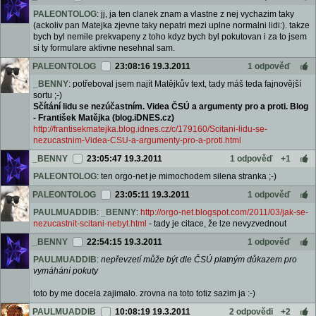
PALEONTOLOG
: jj, ja ten clanek znam a vlastne z nej vychazim taky
(ackoliv pan Matejka zjevne taky nepatri mezi uplne normalni lidi:). takze
bych byl nemile prekvapeny z toho kdyz bych byl pokutovan i za to jsem
si ty formulare aktivne nesehnal sam.
PALEONTOLOG
23:08:16 19.3.2011
1 odpověď
_BENNY
: potřeboval jsem najít Matějkův text, tady máš teda fajnovější
sortu ;-)
Sčítání lidu se nezúčastním. Videa ČSÚ a argumenty pro a proti. Blog
- František Matějka (blog.iDNES.cz)
http://frantisekmatejka.blog.idnes.cz/c/179160/Scitani-lidu-se-
nezucastnim-Videa-CSU-a-argumenty-pro-a-proti.html
_BENNY
23:05:47 19.3.2011
1 odpověď
+1
PALEONTOLOG
: ten orgo-net je mimochodem silena stranka ;-)
PALEONTOLOG
23:05:11 19.3.2011
1 odpověď
PAULMUADDIB
:
_BENNY
:
http://orgo-net.blogspot.com/2011/03/jak-se-
nezucastnit-scitani-nebyt.html
- tady je citace, že lze nevyzvednout
_BENNY
22:54:15 19.3.2011
1 odpověď
PAULMUADDIB
:
nepřevzetí může být dle ČSÚ platným důkazem pro
vymáhání pokuty
toto by me docela zajimalo. zrovna na toto totiz sazim ja :-)
PAULMUADDIB
10:08:19 19.3.2011
2 odpovědi
+2