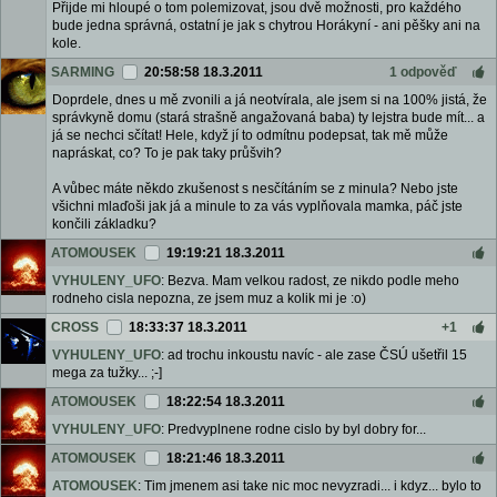
Přijde mi hloupé o tom polemizovat, jsou dvě možnosti, pro každého
bude jedna správná, ostatní je jak s chytrou Horákyní - ani pěšky ani na
kole.
SARMING
20:58:58 18.3.2011
1 odpověď
Doprdele, dnes u mě zvonili a já neotvírala, ale jsem si na 100% jistá, že
správkyně domu (stará strašně angažovaná baba) ty lejstra bude mít... a
já se nechci sčítat! Hele, když jí to odmítnu podepsat, tak mě může
napráskat, co? To je pak taky průšvih?
A vůbec máte někdo zkušenost s nesčítáním se z minula? Nebo jste
všichni mlaďoši jak já a minule to za vás vyplňovala mamka, páč jste
končili základku?
ATOMOUSEK
19:19:21 18.3.2011
VYHULENY_UFO
: Bezva. Mam velkou radost, ze nikdo podle meho
rodneho cisla nepozna, ze jsem muz a kolik mi je :o)
CROSS
18:33:37 18.3.2011
+1
VYHULENY_UFO
: ad trochu inkoustu navíc - ale zase ČSÚ ušetřil 15
mega za tužky... ;-]
ATOMOUSEK
18:22:54 18.3.2011
VYHULENY_UFO
: Predvyplnene rodne cislo by byl dobry for...
ATOMOUSEK
18:21:46 18.3.2011
ATOMOUSEK
: Tim jmenem asi take nic moc nevyzradi... i kdyz... bylo to