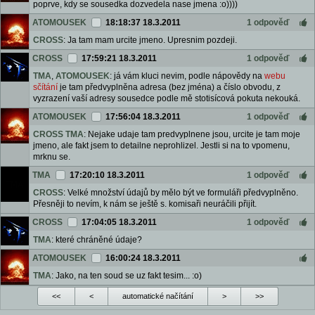
poprve, kdy se sousedka dozvedela nase jmena :o))))
ATOMOUSEK
18:18:37 18.3.2011
1 odpověď
CROSS
: Ja tam mam urcite jmeno. Upresnim pozdeji.
CROSS
17:59:21 18.3.2011
1 odpověď
TMA
,
ATOMOUSEK
: já vám kluci nevim, podle nápovědy na
webu
sčítání
je tam předvyplněna adresa (bez jména) a číslo obvodu, z
vyzrazení vaší adresy sousedce podle mě stotisícová pokuta nekouká.
ATOMOUSEK
17:56:04 18.3.2011
1 odpověď
CROSS
TMA
: Nejake udaje tam predvyplnene jsou, urcite je tam moje
jmeno, ale fakt jsem to detailne neprohlizel. Jestli si na to vpomenu,
mrknu se.
TMA
17:20:10 18.3.2011
1 odpověď
CROSS
: Velké množství údajů by mělo být ve formuláři předvyplněno.
Přesněji to nevím, k nám se ještě s. komisaři neuráčili přijít.
CROSS
17:04:05 18.3.2011
1 odpověď
TMA
: které chráněné údaje?
ATOMOUSEK
16:00:24 18.3.2011
TMA
: Jako, na ten soud se uz fakt tesim... :o)
<<
<
automatické načítání
>
>>