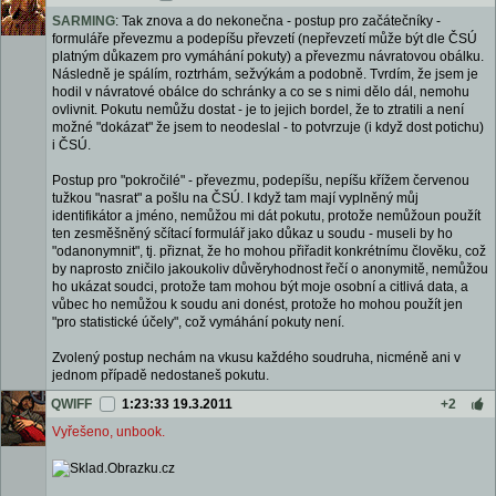
SARMING
: Tak znova a do nekonečna - postup pro začátečníky -
formuláře převezmu a podepíšu převzetí (nepřevzetí může být dle ČSÚ
platným důkazem pro vymáhání pokuty) a převezmu návratovou obálku.
Následně je spálím, roztrhám, sežvýkám a podobně. Tvrdím, že jsem je
hodil v návratové obálce do schránky a co se s nimi dělo dál, nemohu
ovlivnit. Pokutu nemůžu dostat - je to jejich bordel, že to ztratili a není
možné "dokázat" že jsem to neodeslal - to potvrzuje (i když dost potichu)
i ČSÚ.
Postup pro "pokročilé" - převezmu, podepíšu, nepíšu křížem červenou
tužkou "nasrat" a pošlu na ČSÚ. I když tam mají vyplněný můj
identifikátor a jméno, nemůžou mi dát pokutu, protože nemůžoun použít
ten zesměšněný sčítací formulář jako důkaz u soudu - museli by ho
"odanonymnit", tj. přiznat, že ho mohou přiřadit konkrétnímu člověku, což
by naprosto zničilo jakoukoliv důvěryhodnost řečí o anonymitě, nemůžou
ho ukázat soudci, protože tam mohou být moje osobní a citlivá data, a
vůbec ho nemůžou k soudu ani donést, protože ho mohou použít jen
"pro statistické účely", což vymáhání pokuty není.
Zvolený postup nechám na vkusu každého soudruha, nicméně ani v
jednom případě nedostaneš pokutu.
QWIFF
1:23:33 19.3.2011
+2
Vyřešeno, unbook.