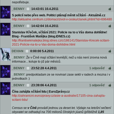
nepotřebuje.
_BENNY
14:43:01 10.4.2011
S policií nebo přes web. Politici plánují měnit sčítání - Aktuálně.cz
http://aktualne.centrum.cz/domaci/zivot-v-cesku/clanek.phtml?id=696480
_BENNY
14:42:04 10.4.2011
Stanislav Křeček, sčítání 2021: Policie na to u Vás doma dohlídne!
Blog - František Matějka (blog.iDNES.cz)
http://frantisekmatejka.blog.idnes.cz/c/186141/Stanislav-Krecek-scitani-
2021-Policie-na-to-u-Vas-doma-dohlidne.html
DEVIAN
0:00:00 5.4.2011
_BENNY
: Že v Číně mají sčítání levnější, než u nás není zrovna nová
informace... koluje to již pár měsíců.
_BENNY
23:52:28 4.4.2011
1 odpověď
_BENNY
: predpokladam ze se novinari zase sekli v radech a mozna i v
jednotkach :)
_BENNY
23:39:06 4.4.2011
1 odpověď
Čína zahájila sčítání lidu | EuroZprávy.cz
http://zahranicni.eurozpravy.cz/asie-a-australie/17105-cina-zahajila-
scitani-lidu/
Census se
v Číně
provádí jednou za deset let. Výdaje na letošní sečtení
obyvatel se odhadují na 700 milionů čínských jüanů (přibližně
1,85