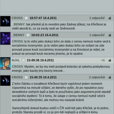
CROSS
18:57:47 10.4.2011
1 odpověď
_BENNY
: tak předně já to nevidim jako žádnej důkaz; na Křečkovi je
vidět akorát to, co za exoty sedí ve Sněmovně.
_BENNY
18:02:23 10.4.2011
1 odpověď
CROSS
: ty to vidis jako dukaz toho ze data z censu nemusi nutne vest k
socialnimu inzenyrstvi. ja to vidim jako dukaz toho ze scitani se zde
provadi prave kvuli socialnimu inzenyrstvi a na Kreckovi je videt, ze
pokud se provadi kvuli necemu jinemu, je to spatne.
NJAL
15:49:36 10.4.2011
+1
CROSS
: Myslim, ze by mu meli postavit kolecko at vybeha prebytecnou
energii, jako kazdy jiny bezny krecek...
CROSS
15:40:35 10.4.2011
2 odpovědi
Z toho článku o lunatikovi Křečkovi bych vypíchnul jeden moment:
Vzpomíná na minulé sčítání, ze kterého vyšlo, že po republice jsou
desetitisíce volných bytů a bylo to používáno jako argument proti stavbě
sociálního bydlení.
To k tomu, že údaje z censu nemusí nutně vést k
soicálnímu inženýrství, ale mohou mu naopak bránit.
Samozřejmě dokud budou voliči v ČR volit lidi jako Křeček, je to jedno,
protože Standa prostě ví, co je pro lidi nejlepší a sčítání k tomu