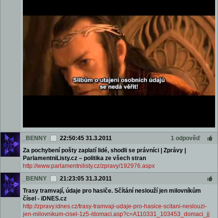
_BENNY
22:50:45 31.3.2011
1 odpověď
Za pochybení pošty zaplatí lidé, shodli se právníci | Zprávy |
ParlamentniListy.cz – politika ze všech stran
http://www.parlamentnilisty.cz/zpravy/192976.aspx
_BENNY
21:23:05 31.3.2011
Trasy tramvají, údaje pro hasiče. Sčítání neslouží jen milovníkům
čísel - iDNES.cz
http://zpravy.idnes.cz/trasy-tramvaji-udaje-pro-hasice-scitani-neslouzi-
jen-milovnikum-cisel-1z5-/domaci.asp?c=A110331_103453_domaci_jj