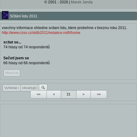
© 2001 - 2026 |
Marek Janda
Sčítání lidu 2011
vsechny informace ohledne scitani lidu, ktere probehne v breznu roku 2011.
http://www.czso.cz/sldb2011/redakce.nsf/i/home
scitat se...
74 hlasy od 74 respondentů
Sečetl jsem se
66 hlasy od 66 respondentů
Hlasovat
<<
<
>
>>