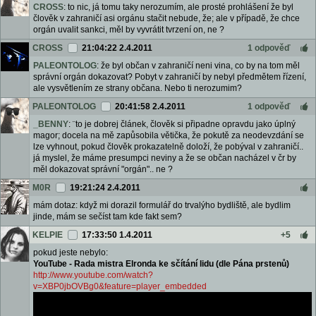
CROSS
: to nic, já tomu taky nerozumím, ale prosté prohlášení že byl
člověk v zahraničí asi orgánu stačit nebude, že; ale v případě, že chce
orgán uvalit sankci, měl by vyvrátit tvrzení on, ne ?
CROSS
21:04:22 2.4.2011
1 odpověď
PALEONTOLOG
: že byl občan v zahraničí neni vina, co by na tom měl
správní orgán dokazovat? Pobyt v zahraničí by nebyl předmětem řízení,
ale vysvětlením ze strany občana. Nebo ti nerozumim?
PALEONTOLOG
20:41:58 2.4.2011
1 odpověď
_BENNY
: ¨to je dobrej článek, člověk si připadne opravdu jako úplný
magor; docela na mě zapůsobila větička, že pokutě za neodevzdání se
lze vyhnout, pokud člověk prokazatelně doloží, že pobýval v zahraničí..
já myslel, že máme presumpci neviny a že se občan nacházel v čr by
měl dokazovat správní "orgán".. ne ?
M0R
19:21:24 2.4.2011
mám dotaz: když mi dorazil formulář do trvalýho bydliště, ale bydlim
jinde, mám se sečíst tam kde fakt sem?
KELPIE
17:33:50 1.4.2011
+5
pokud jeste nebylo:
YouTube - Rada mistra Elronda ke sčítání lidu (dle Pána prstenů)
http://www.youtube.com/watch?
v=XBP0jbOVBg0&feature=player_embedded