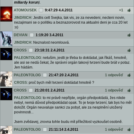
miliardy korun
).
ATOMOUSEK
9:47:29 4.4.2011
+1
JINDRICH
: Jestlis cetl Svejka, tak vis, ze za nevedeni, necteni novin,
nezajimani se o politiku a beznazorovost na aktualni deni je cca 20 let
:o)
DEVIAN
1:19:20 3.4.2011
JINDRICH
: Neznalost neomlouvá.
CROSS
23:18:31 2.4.2011
PALEONTOLOG
: netušim, jestli je třeba to dokládat, jak říkáš, hmotně,
ale asi se nedá čekat, že správní orgán takový tvrzení bude brát v potaz.
Jen hádám.
PALEONTOLOG
21:47:20 2.4.2011
1 odpověď
CROSS
: proč bych měl tvrzení dokládat hmotně ?
CROSS
21:20:01 2.4.2011
1 odpověď
PALEONTOLOG
: to mi právě nepřijde, orgán předpokládá, žes nikde
nebyl, nemá důvod předpokládat opak. To je tvoje tvrzení, tak bys ho měl
doložit. Orgán neuvaluje sankci za pobyt, ale za nesplnění uložený
povinnosti...
Jsem zvědavej, zrovna tohle budu mít příležitost vyzkoušet osobně.
PALEONTOLOG
21:11:14 2.4.2011
1 odpověď