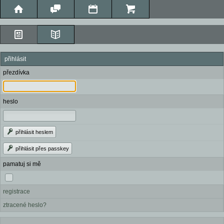
přihlásit
přezdívka
heslo
přihlásit heslem
přihlásit přes passkey
pamatuj si mě
registrace
ztracené heslo?