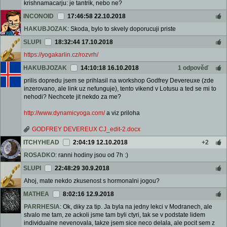
krishnamacarju: je tantrik, nebo ne?
INCONOID
17:46:58 22.10.2018
HAKUBJOZAK
: Skoda, bylo to skvely doporucuji priste
SLUPI
18:32:44 17.10.2018
https://yogakarlin.cz/rozvrh/
HAKUBJOZAK
14:10:18 16.10.2018
1 odpověď
prilis dopredu jsem se prihlasil na workshop Godfrey Devereuxe (zde
inzerovano, ale link uz nefunguje), tento vikend v Lotusu a ted se mi to
nehodi? Nechcete jit nekdo za me?
http://www.dynamicyoga.com/
a viz priloha
GODFREY DEVEREUX CJ_edit-2.docx
ITCHYHEAD
2:04:19 12.10.2018
+2
ROSADKO
: ranni hodiny jsou od 7h :)
SLUPI
22:48:29 30.9.2018
Ahoj, mate nekdo zkusenost s hormonalni jogou?
MATHEA
8:02:16 12.9.2018
PARRHESIA
: Ok, diky za tip. Ja byla na jedny lekci v Modranech, ale
stvalo me tam, ze ackoli jsme tam byli ctyri, tak se v podstate lidem
individualne nevenovala, takze jsem sice neco delala, ale pocit sem z