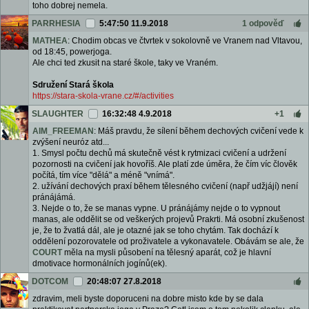
toho dobrej nemela.
PARRHESIA
5:47:50 11.9.2018
1 odpověď
MATHEA
: Chodim obcas ve čtvrtek v sokolovně ve Vranem nad Vltavou,
od 18:45, powerjoga.
Ale chci ted zkusit na staré škole, taky ve Vraném.
Sdružení Stará škola
https://stara-skola-vrane.cz/#/activities
SLAUGHTER
16:32:48 4.9.2018
+1
AIM_FREEMAN
: Máš pravdu, že sílení během dechových cvičení vede k
zvýšení neuróz atd...
1. Smysl počtu dechů má skutečně vést k rytmizaci cvičení a udržení
pozornosti na cvičení jak hovoříš. Ale platí zde úměra, že čím víc člověk
počítá, tím více "dělá" a méně "vnímá".
2. užívání dechových praxí během tělesného cvičení (např udžjájí) není
pránájámá.
3. Nejde o to, že se manas vypne. U pránájámy nejde o to vypnout
manas, ale oddělit se od veškerých projevů Prakrti. Má osobní zkušenost
je, že to žvatlá dál, ale je otazné jak se toho chytám. Tak dochází k
oddělení pozorovatele od proživatele a vykonavatele. Obávám se ale, že
COURT
měla na mysli působení na tělesný aparát, což je hlavní
dmotivace hormonálních jogínů(ek).
DOTCOM
20:48:07 27.8.2018
zdravim, meli byste doporuceni na dobre misto kde by se dala