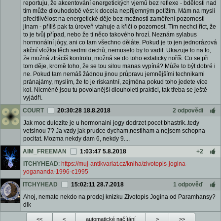
reportuju, že akcentování energetických vjemů bez reflexe - bdělosti nad
tím může dlouhodobě vést k docela nepříjemným potížím. Mám na mysli
přecitlivělost na energetické děje bez možnosti zaměření pozornosti
jinam - příliš pak ta úroveň vtahuje a křičí o pozornost. Tím nechci říct, že
to je tvůj případ, nebo že ti něco takového hrozí. Neznám sylabus
hormonální jógy, ani co tam všechno děláte. Pokud je to jen jednorázová
akční vložka těch sedmi dechů, nemuselo by to vadit. Ukazuje to na to,
že možná ztrácíš kontrolu, možná se do toho extaticky noříš. Co se při
tom děje, kromě toho, že se tou silou manas vypíná? Může to být dobré i
ne. Pokud tam nemáš žádnou jinou průpravu jemnějšími technikami
pránajámy, myslím, že to je riskantní, zejména pokud toho jedete více
kol. Nicméně jsou tu povolanější dlouholetí praktici, tak třeba se ještě
vyjádří.
COURT
20:30:28 18.8.2018
2 odpovědi
Jak moc dulezite je u hormonalni jogy dodrzet pocet bhastrik..tedy
vetsinou 7? Ja vzdy jak prudce dycham,nestiham a nejsem schopna
pocitat. Mozma nekdy dam 6, nekdy 9....
AIM_FREEMAN
1:03:47 5.8.2018
+2
ITCHYHEAD
:
https://muj-antikvariat.cz/kniha/zivotopis-jogina-
yogananda-1996-c1995
ITCHYHEAD
15:02:11 28.7.2018
1 odpověď
Ahoj, nemate nekdo na prodej knizku Zivotopis Jogina od Paramhansy?
dik
<<
<
automatické načítání
>
>>