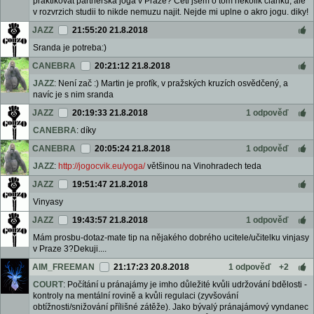
praktikovat partnerska joga v Praze? Cetl jsem o tom nekolik clanku, ale
v rozvrzich studii to nikde nemuzu najit. Nejde mi uplne o akro jogu. diky!
JAZZ
21:55:20 21.8.2018
Sranda je potreba:)
CANEBRA
20:21:12 21.8.2018
JAZZ
: Není zač :) Martin je profík, v pražských kruzích osvědčený, a
navíc je s nim sranda
JAZZ
20:19:33 21.8.2018
1 odpověď
CANEBRA
: díky
CANEBRA
20:05:24 21.8.2018
1 odpověď
JAZZ
:
http://jogocvik.eu/yoga/
většinou na Vinohradech teda
JAZZ
19:51:47 21.8.2018
Vinyasy
JAZZ
19:43:57 21.8.2018
1 odpověď
Mám prosbu-dotaz-mate tip na nějakého dobrého ucitele/učitelku vinjasy
v Praze 3?Dekuji....
AIM_FREEMAN
21:17:23 20.8.2018
1 odpověď
+2
COURT
: Počítání u pránajámy je imho důležité kvůli udržování bdělosti -
kontroly na mentální rovině a kvůli regulaci (zyvšování
obtížnosti/snižování přílišné zátěže). Jako bývalý pránajámový vyndanec