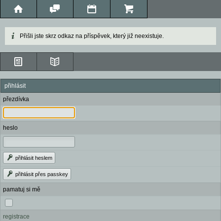
Přišli jste skrz odkaz na příspěvek, který již neexistuje.
přihlásit
přezdívka
heslo
přihlásit heslem
přihlásit přes passkey
pamatuj si mě
registrace