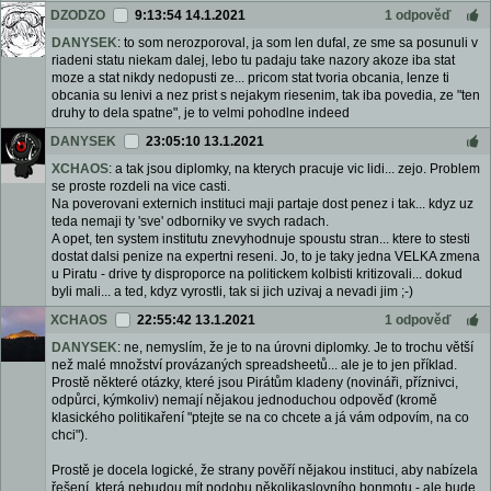
DZODZO
9:13:54 14.1.2021
1 odpověď
DANYSEK
: to som nerozporoval, ja som len dufal, ze sme sa posunuli v
riadeni statu niekam dalej, lebo tu padaju take nazory akoze iba stat
moze a stat nikdy nedopusti ze... pricom stat tvoria obcania, lenze ti
obcania su lenivi a nez prist s nejakym riesenim, tak iba povedia, ze "ten
druhy to dela spatne", je to velmi pohodlne indeed
DANYSEK
23:05:10 13.1.2021
XCHAOS
: a tak jsou diplomky, na kterych pracuje vic lidi... zejo. Problem
se proste rozdeli na vice casti.
Na poverovani externich instituci maji partaje dost penez i tak... kdyz uz
teda nemaji ty 'sve' odborniky ve svych radach.
A opet, ten system institutu znevyhodnuje spoustu stran... ktere to stesti
dostat dalsi penize na expertni reseni. Jo, to je taky jedna VELKA zmena
u Piratu - drive ty disproporce na politickem kolbisti kritizovali... dokud
byli mali... a ted, kdyz vyrostli, tak si jich uzivaj a nevadi jim ;-)
XCHAOS
22:55:42 13.1.2021
1 odpověď
DANYSEK
: ne, nemyslím, že je to na úrovni diplomky. Je to trochu větší
než malé množství provázaných spreadsheetů... ale je to jen příklad.
Prostě některé otázky, které jsou Pirátům kladeny (novináři, příznivci,
odpůrci, kýmkoliv) nemají nějakou jednoduchou odpověď (kromě
klasického politikaření "ptejte se na co chcete a já vám odpovím, na co
chci").
Prostě je docela logické, že strany pověří nějakou instituci, aby nabízela
řešení, která nebudou mít podobu několikaslovního bonmotu - ale bude