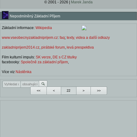
© 2001 - 2026 |
Marek Janda
Nepodmíněný Základní Příjem
Základní informace:
Wikipedia
www.vseobecnyzakladniprijem.cz
:
faq
;
texty, videa a další odkazy
zakladniprijem2014.cz
,
pirátské forum
,
levá prespektiva
Film kulturní impuls:
SK verze
,
DE s CZ titulky
facebooky:
Společně za základní příjem
,
Více viz
Nástěnka
<<
<
>
>>