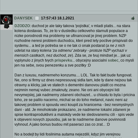
DANYSEK
17:57:43 18.1.2021
DZODZO
: duchod je ale taky takova 'pojistka', v mladi platis... na stara
kolena dostavas. To, ze to v dusledku celkoveho starnuti populace a
nizke porodnosti ma problemy se ufinancovat je jinej problem. NZP
rozhodne neresi problem duchodcu, kteri pred lety poctive prispivali do
systemu... a ted je potreba se o ne tak ci onak postarat (
a ne z nich
udelat na stary kolena 'za odmenu' zebraky - protoze NZP vychazi v
mensich castkach, nez duchod, ze
). Zda se, ze tvuj mindset je... jak uz
vyplynulo z jinych tvych
prispevku
... obycejny asocialni
sobec
, co mysli
jen na sebe, svou penezenku a sve pozitky :D
Dan z luxusu, nadmerneho konzumu.... LOL. Tak to fakt bude fungovat.
Ne, ono si firmy uz dnes nepresouvaj sidla tam, kde ty dane nejsou tak
otravny a klicky, jak ve statech s dementni danovou platit co mozna
nejmnin nemaj vubec zmaknuty, zeano. Ne oni ani obycejni lidi
nevymejslej, jak nadmerny zdaneni obchazet... u chlastu to byla i pricina
toho, ze se palilo nacerno, michal se do toho metanol, navic neni az
takovej problem si spoustu veci koupit za hranicema - bez nesmyslnych
dani - atd. Je mnohokrate prokazano, ze nadmerne lokalni zdaneni je
spise kontraproduktivni a malokdy vede ke sledovanemu cili - spis vede
k objeveni novych zpusobu, jak se te nadmerne danove povinnosti
vyhnout. A jako bonus budou mit paseraci zas co zrat... :D
No a bodejt by lidi fosilnima autama nejezdili, kdyz jim verejnou