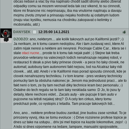
obcas nebavi a viac by ma naplnalo chodit sadit stromy alebo zbierat
odpadky comu sa mozem venovat leda tak cez vikend, to su cinnosti,
ktore mi financne nic neprinasaju, iba ma vnutorne naplnaju a davaju
mojmu zivotu zmysel a prinasaju nejaku hodnotu aj ostatnym ludom
(maju viac kysliku, nemusia na chodniku zakopavat o kelimky z
mcdonaldu, atd.)
DANYSEK
12:35:00 14.1.2021
DZODZO
: ano, nekterym.... ale kolik takovych aut po Kalifornii jezdi? ;-)
Ja nerikam, ze k tomu casem nedojdou. Ale i tam zustavaj veci, ktere AI
zatim nijak neresi a nektere ani nevyresi. Pocinaje Cable Car... ktera se i
stale
otaci rucne
... proste to k tomu tak nejak patri ;-) Stejne tak treba
pruvodce-veterany na valecnejch lodich nenahrazuje nejakej robot, v
restauraci ti steak a pivo taky prinese clovek - a pece ho taky clovek, ne
automat; autobusy tam autonomni fakt nejsou, lod na Alcatraz taky ridi
clovek... atd, atd. Aneb i v te Kalifornii mas porad spoustu cinnosti, kde je
clovek nenahrazeny technikou. I v tom krame - pres veskery technicky
pomucky tam ta obsluha nakonec je. Jenom ma jednodussi praci... ale to
fakt neni o tom, ze by tam nechali diky technice kram bez personalu ;-)
Ostatne do tech regalu se to tam taky nesklada samo :D Jo, to jsou ty
detaily, ktere nechces videt... Zacals auty - ale pujcuje ti tam auto v
pujcovne na letisti nejakej stroj? :D A cely ten cirkus, ktery tomu
predchazi pote, co vystopis z letadla. Tam pracuje takovejch lidi...
Ano, ano... nektere profese budou zanikat, jine budou zase vznikat. To je
prirozeny vyvoj, rika se tomu evoluce :-) Drive rozsirene profese topice je
dnes uz take na ustupu... driv jsi mel topice na kazde lokomotive, zejo! :-)
A kdo si dnes vzpomene na ledare, lampare, manualni spojovatele,