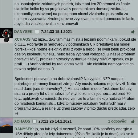
na uspokojenie zakladnych potrieb, takze ani ten ZP nemusi vo finale
stat tolko kolko by sa projektoval v podmienkach dnesnej zastaralej
ekonomiky postavenej na postupnom niceni zivotneho prostredia za
ucelom zvysovania zivotnej urovne zvysovanim miezd pomocou inflacie,
aby ludia viac kupovali a konzumovali
DANYSEK
7:24:33 15.1.2021
XCHAOS
: viz nize... taky tam mas mista s lepsimi podminkami, pokud jde
o OZE. Popravde si nedovedu v podminkach CR predstavit ani model
Norska - kde hodne elektriky maji z vody a neboji se kvuli tomu prokopat
desitky kilometru tunelu.. nebo treba vypnout vodopad. U nas je problem
postavit i MVE, protoze ti vzdycky vystartuje nejaky NIMBY spolek, co je
proti... :-) Aneb vsichni by radi doma svitili... ale elektriku nam vyrobte co
mozna nejdal od nas :D
Spolecnost postavena na dobrovolnosti? Na vyplatu NZP naopak
potrebujes ohromny financni zdroje. A ty musis nekomu nejdriv vzit. Nebo
snad dane jsou dobrovolny? ;-) Mimochodem model "oskubem bohaty,
strana a prosty lid s tim nalozi lip" v tyhle zemi uz jednou... asi pred 70
lety.. aplikovali komunisti. Se nedivim, ze tu a tam nekdo nadava Piratum
do mladejch komunistu... kdyz to nuceny oskubani 'bohatych' maj v
programu taky... a realne uz dnes zakony v tomto duchu predkladaj, zejo
;-)
XCHAOS
23:12:26 14.1.2021
1 odpověď
DANYSEK
: jo, no tak když si vezmeš, že snad 10% spotřeby energie v
USA dělaly před pár lety datacentra (těžko říct, kolik je to dnes), tak se to