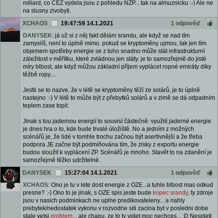
miliard, co CEZ vydela jsou z pohledu NZP... tak na almuznicku :-) Ale ne
na slusny zivobyti.
XCHAOS
19:47:59 14.1.2021
1 odpověď
DANYSEK
: já už si z něj fakt dělám srandu, ale když se nad tím
zamyslíš, není to úplně mimo. pokud se kryptoměny ujmou, tak jen tím
objemem spotřeby energie se z toho snadno může stát infrastrukturní
záležitost v měřítku, které zvládnou jen státy. je to samozřejmě do jisté
míry blbost, ale když můžou základní příjem vyplácet ropné emiráty díky
těžbě ropy....
Jestli se to nazve, že v létě se kryptoměny těží ze solárů, je to úplně
nastejno :-) V létě to může být z přebytků solárů a v zimě se dá odpadním
teplem zase topit.
Jinak s tou jadernou energií to souvisí částečně: využití jaderné energie
je dnes hra o to, kde bude trvalé úložiště. No a jedním z možných
scénářů je, že lidé v tomhle trochu začnou být asertivnější a že třeba
podpora JE začne být podmiňována tím, že zisky z exportu energie
budou sloužit k vyplácení ZP. Scénářů je mnoho. Stavět to na zdanění je
samozřejmě těžko udržitelné.
DANYSEK
15:27:04 14.1.2021
1 odpověď
XCHAOS
: Ono je tu v lete dost energie z OZE...a tuhle blbost mas odkud
presne? :-) Ono to je jinak, s OZE spis jeste bude
kopec srandy
, ty zdroje
jsou v nasich podminkach ne uplne predikovateleny... a nahly
prebytek/nedostatek vykonu v rozvodne siti zacina byt v posledni dobe
stale vetsi
problem
... ale chapu, ze to ty videt moc nechces... :D Nespletl