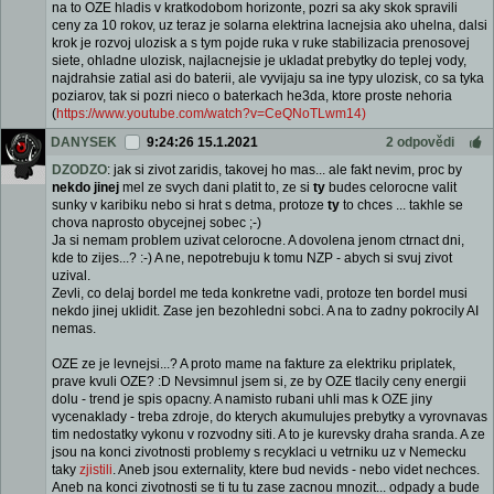
na to OZE hladis v kratkodobom horizonte, pozri sa aky skok spravili
ceny za 10 rokov, uz teraz je solarna elektrina lacnejsia ako uhelna, dalsi
krok je rozvoj ulozisk a s tym pojde ruka v ruke stabilizacia prenosovej
siete, ohladne ulozisk, najlacnejsie je ukladat prebytky do teplej vody,
najdrahsie zatial asi do baterii, ale vyvijaju sa ine typy ulozisk, co sa tyka
poziarov, tak si pozri nieco o baterkach he3da, ktore proste nehoria
(
https://www.youtube.com/watch?v=CeQNoTLwm14)
DANYSEK
9:24:26 15.1.2021
2 odpovědi
DZODZO
: jak si zivot zaridis, takovej ho mas... ale fakt nevim, proc by
nekdo jinej
mel ze svych dani platit to, ze si
ty
budes celorocne valit
sunky v karibiku nebo si hrat s detma, protoze
ty
to chces ... takhle se
chova naprosto obycejnej sobec ;-)
Ja si nemam problem uzivat celorocne. A dovolena jenom ctrnact dni,
kde to zijes...? :-) A ne, nepotrebuju k tomu NZP - abych si svuj zivot
uzival.
Zevli, co delaj bordel me teda konkretne vadi, protoze ten bordel musi
nekdo jinej uklidit. Zase jen bezohledni sobci. A na to zadny pokrocily AI
nemas.
OZE ze je levnejsi...? A proto mame na fakture za elektriku priplatek,
prave kvuli OZE? :D Nevsimnul jsem si, ze by OZE tlacily ceny energii
dolu - trend je spis opacny. A namisto rubani uhli mas k OZE jiny
vycenaklady - treba zdroje, do kterych akumulujes prebytky a vyrovnavas
tim nedostatky vykonu v rozvodny siti. A to je kurevsky draha sranda. A ze
jsou na konci zivotnosti problemy s recyklaci u vetrniku uz v Nemecku
taky
zjistili
. Aneb jsou externality, ktere bud nevids - nebo videt nechces.
Aneb na konci zivotnosti se ti tu tu zase zacnou mnozit... odpady a bude