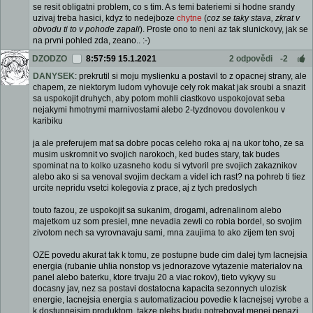
se resit obligatni problem, co s tim. A s temi bateriemi si hodne srandy
uzivaj treba hasici, kdyz to nedejboze
chytne
(
coz se taky stava, zkrat v
obvodu ti to v pohode zapali
). Proste ono to neni az tak slunickovy, jak se
na prvni pohled zda, zeano.. :-)
DZODZO
8:57:59 15.1.2021
2 odpovědi
-2
DANYSEK
: prekrutil si moju myslienku a postavil to z opacnej strany, ale
chapem, ze niektorym ludom vyhovuje cely rok makat jak sroubi a snazit
sa uspokojit druhych, aby potom mohli ciastkovo uspokojovat seba
nejakymi hmotnymi marnivostami alebo 2-tyzdnovou dovolenkou v
karibiku
ja ale preferujem mat sa dobre pocas celeho roka aj na ukor toho, ze sa
musim uskromnit vo svojich narokoch, ked budes stary, tak budes
spominat na to kolko uzasneho kodu si vytvoril pre svojich zakaznikov
alebo ako si sa venoval svojim deckam a videl ich rast? na pohreb ti tiez
urcite nepridu vsetci kolegovia z prace, aj z tych predoslych
touto fazou, ze uspokojit sa sukanim, drogami, adrenalinom alebo
majetkom uz som presiel, mne nevadia zewli co robia bordel, so svojim
zivotom nech sa vyrovnavaju sami, mna zaujima to ako zijem ten svoj
OZE povedu akurat tak k tomu, ze postupne bude cim dalej tym lacnejsia
energia (rubanie uhlia nonstop vs jednorazove vytazenie materialov na
panel alebo baterku, ktore trvaju 20 a viac rokov), tieto vykyvy su
docasny jav, nez sa postavi dostatocna kapacita sezonnych ulozisk
energie, lacnejsia energia s automatizaciou povedie k lacnejsej vyrobe a
k dostupnejsim produktom, takze plebs budu potrebovat menej penazi