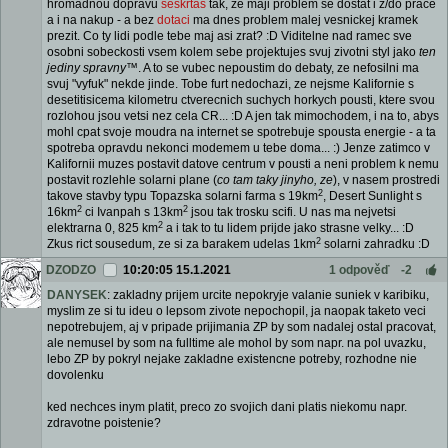
hromadnou dopravu
seskrtas
tak, ze maji problem se dostat i z/do prace
a i na nakup - a bez
dotaci
ma dnes problem malej vesnickej kramek
prezit. Co ty lidi podle tebe maj asi zrat? :D Viditelne nad ramec sve
osobni sobeckosti vsem kolem sebe projektujes svuj zivotni styl jako
ten
jediny spravny™
. A to se vubec nepoustim do debaty, ze nefosilni ma
svuj "vyfuk" nekde jinde. Tobe furt nedochazi, ze nejsme Kalifornie s
desetitisicema kilometru ctverecnich suchych horkych pousti, ktere svou
rozlohou jsou vetsi nez cela CR... :D A jen tak mimochodem, i na to, abys
mohl cpat svoje moudra na internet se spotrebuje spousta energie - a ta
spotreba opravdu nekonci modemem u tebe doma... :) Jenze zatimco v
Kalifornii muzes postavit datove centrum v pousti a neni problem k nemu
postavit rozlehle solarni plane (
co tam taky jinyho, ze
), v nasem prostredi
2
takove stavby typu Topazska solarni farma s 19km
, Desert Sunlight s
2
2
16km
ci Ivanpah s 13km
jsou tak trosku scifi. U nas ma nejvetsi
2
elektrarna 0, 825 km
a i tak to tu lidem prijde jako strasne velky... :D
2
Zkus rict sousedum, ze si za barakem udelas 1km
solarni zahradku :D
DZODZO
10:20:05 15.1.2021
1 odpověď
-2
DANYSEK
: zakladny prijem urcite nepokryje valanie suniek v karibiku,
myslim ze si tu ideu o lepsom zivote nepochopil, ja naopak taketo veci
nepotrebujem, aj v pripade prijimania ZP by som nadalej ostal pracovat,
ale nemusel by som na fulltime ale mohol by som napr. na pol uvazku,
lebo ZP by pokryl nejake zakladne existencne potreby, rozhodne nie
dovolenku
ked nechces inym platit, preco zo svojich dani platis niekomu napr.
zdravotne poistenie?