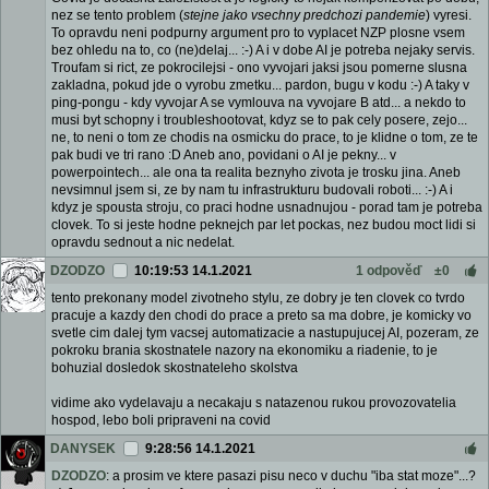
nez se tento problem (
stejne jako vsechny predchozi pandemie
) vyresi.
To opravdu neni podpurny argument pro to vyplacet NZP plosne vsem
bez ohledu na to, co (ne)delaj... :-) A i v dobe AI je potreba nejaky servis.
Troufam si rict, ze pokrocilejsi - ono vyvojari jaksi jsou pomerne slusna
zakladna, pokud jde o vyrobu zmetku... pardon, bugu v kodu :-) A taky v
ping-pongu - kdy vyvojar A se vymlouva na vyvojare B atd... a nekdo to
musi byt schopny i troubleshootovat, kdyz se to pak cely posere, zejo...
ne, to neni o tom ze chodis na osmicku do prace, to je klidne o tom, ze te
pak budi ve tri rano :D Aneb ano, povidani o AI je pekny... v
powerpointech... ale ona ta realita beznyho zivota je trosku jina. Aneb
nevsimnul jsem si, ze by nam tu infrastrukturu budovali roboti... :-) A i
kdyz je spousta stroju, co praci hodne usnadnujou - porad tam je potreba
clovek. To si jeste hodne peknejch par let pockas, nez budou moct lidi si
opravdu sednout a nic nedelat.
DZODZO
10:19:53 14.1.2021
1 odpověď
±0
tento prekonany model zivotneho stylu, ze dobry je ten clovek co tvrdo
pracuje a kazdy den chodi do prace a preto sa ma dobre, je komicky vo
svetle cim dalej tym vacsej automatizacie a nastupujucej AI, pozeram, ze
pokroku brania skostnatele nazory na ekonomiku a riadenie, to je
bohuzial dosledok skostnateleho skolstva
vidime ako vydelavaju a necakaju s natazenou rukou provozovatelia
hospod, lebo boli pripraveni na covid
DANYSEK
9:28:56 14.1.2021
DZODZO
: a prosim ve ktere pasazi pisu neco v duchu "iba stat moze"...?