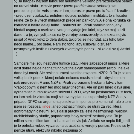
:-) Ja naopak nejsem fanousek neumerne velkeho prerozdelovani penez
na urovni statu - cim vic penez (
ktere predtim lidem sebere
) stat
prerozdeluje, tim vetsi prostor tam je prostor prave pro tu 'statni' kreativitu
- predluzeny zakazky, pofiderni dotace, pofiderni instituty... to si kazdej
rekne, ze to je v tech miliardach prece jen par korun. Ale ona korunka ke
korunce a halire delaji talire... bohuzel uz i Pirati namisto toho, aby
hledali uspory a osekavali verejne vydaje jen krici, kdyz se maj snizit
dane... a jo, vymysli jak se na ty verejny penezovody co mozna nejvic
prisat :-) Aneb kdyz to dela Babis, tak proc se nepridat, at z toho taky
neco mame... pro sebe. Namisto toho, aby usilovali o zruseni
nesmyslnych institutu zivenych z verejnych penez... si zalozi svuj vlastni
:-)
Samozrejme jsou nezbytne funkce statu, ktere zabezpecit musis a ktere
dost dobre nejde nechat fungovat nejakym samospadem (ergo i nejake
dane byt musi). Ale resit na urovni statniho rozpoctu NZP? :D To je sakra
velkej balik penez, kterej nekde nekomu musis sebrat - abys ho mohl
pak prerozdelit. A ano, NZP si Pirati v programu hyckaji, i kdyz v tom
'kratkodobym' o nem ted moc mluvit nechteji. Ale on pak hned dava jinej
vyznam ten humbuk kolem snizeni DPFO, kdyz ho poslouchas z ust tech,
co tam nekde v koutku maji schovany plan na superdrahy NZP. Ano, v
pripade DPFO se argumentuje sekrtanim penez pro komunal - ale o tom
jsem se rozepsal
jinde
, aneb patnact milionu se utrati za vec, ktera
dohromady nic neumi. Plus dalsi prachy za jeste nesmyslnejsi webiky,
architektonicky studie, popadesaty 'novy vzhled' zastavky atd. To je
milion sem, milion tam... a lita to ani nevis jak. A nikdo se nepta lidi, jestli
je to potreba vubec vytvaret - a utracet za to verejny penize. Proste se ty
penize utrati, efektivita nikoho nezajima :-)