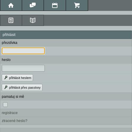
přihlásit
přezdívka
heslo
přihlásit heslem
přihlásit přes passkey
pamatuj si mě
registrace
ztracené heslo?