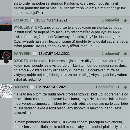
sis to ciste nahodou se slunnou Kalifornii, kde v jejich poustich sviti
slunko pomerne intenzivne... a i ten vitr treba kolem Palm Springs je tak
nejak... stalejsi? :-)
XCHAOS
15:08:43 14.1.2021
1 odpověď
VYHULENY_UFO
: ano, chápu, že tě znepokojuje myšlenka, že třeba
institut zjistí, že nejlepší by bylo, aby stát prostředky pro výplatu NZP
získal třeba tím, že druhé Dukovany přes léto, když je dost energie z
OZE, vyhradí na státní těžbu bitcoinu :)) (mohlo by to dostat zadané třeba
státní podnik DIAMO, nebo jak se ty těžaři jmenujou :-)
DANYSEK
13:47:57 14.1.2021
1 odpověď
DZODZO
: teda nevim, kde beres tu jistotu, ze diky "penezum za nic" tu
kolem nas nebude jeste vic bordelu... kteri tam odhodi nudici-se zevlujici
prijemci NZP, kteri zadny vzneseny cil nemaji... s ocekavanim, ze se
vzdycky najde nejakej blbec, co to za ne uklidi ;-) Abys to pak taky vubec
stihal uklizet...! :D
DZODZO
13:19:42 14.1.2021
1 odpověď
-1
nie je to len o tom, ze budu nove profese vznikat, ked ludi odbremenis od
prace, ktoru casto robia hlavne kvoli tomu, aby uzivili rodinu, tak sa budu
moct venovat cinnostiam, ktore by chceli robit, ale nemaju na to cas, lebo
musia sediet niekde a robit nieco, aby uspokojili niekoho ineho (sefa,
zakaznika)
ja mam pomerne volnu pracu, HO kolko chcem, pracujem ako chcem,
ale uz len z toho titulu, ze to robit musim, aby som mohol platit ucty ma to