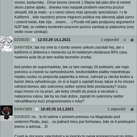
vorare, kartacniky... Drive bezne cinnost :) Stejne tak jako driv si nemel
skoro zadne ajtaky... dneska mas naopak problem vsechny pozice
obsadit, lidi je malo - a v ramci oboru mas spoustu specializaci. I v te
Kalifornii... kde navzdory prisne migracni politice ma sikovnej ajtak sanci
i zmenit misto, kde zije... zeano... :-) Proste mit jako podpurny argument k
NZP fakt, ze nektery konkretni pracovni pozice zanikaji je ptakovina (ony
vedle nove vznikaji).
DZODZO
12:03:29 14.1.2021
1 odpověď
-1
DANYSEK
: tak my sme tu v tomto smere celkom zaostali hej, ale v
kalifornii ci dokonca v nemecku uz AI niektorym obstarava 90% casu
riadenia auta (to je tam realita bezneho zivota)
ked prides do supermarketu, tak uz tam nemaju 20 pokladni, ale napr.
polovicu a zvysok su samoobsluzne, bezkontaktne platby nepotrebuju
nejaku osobu co prepocita papieriky a mince, nahradi ju ctecka kodov a
kariet, ktora vyhodnocuje, ze si si kupil a zaplatil tovar, takze si ho mozes
odniest domov, ako sukromny sektor vyriesi tieto predavacky? zrazu
maju hovno co na praci, ale keby chodili do prace a necakali s
natazenou rukou, tak by sa mali dobre, zaplati im sukromny sektor
rekvalifikacny kurz programovania v ruby?
DANYSEK
10:45:35 14.1.2021
1 odpověď
DZODZO
: no... to AI vidime v primem prenosu na Magistratu pod
vedenim Piratu, zejo... za patnact micu par formularu, kde se ti predvyplni
jmeno a adresa... :D
Covid je docasna zalezistost a je logicky to nejak kompenzovat po dobu,