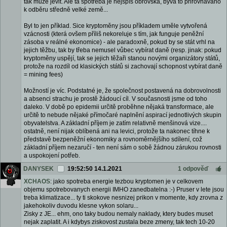
tak může jevit. Ale ta spotřeba je nejspíš obrovská, bývá to přirovnáváno
k odběru středně velké země...
Byl to jen příklad. Sice kryptoměny jsou příkladem uměle vytvořená
vzácnosti (která ovšem příliš nekoreluje s tím, jak funguje peněžní
zásoba v reálné ekonomice) - ale paradoxně, pokud by se stát vrhl na
jejich těžbu, tak by třeba nemusel vůbec vybírat daně (resp. jinak: pokud
kryptoměny uspějí, tak se jejich těžaři stanou novými organizátory států,
protože na rozdíl od klasických států si zachovají schopnost vybírat daně
= mining fees)
Možností je víc. Podstatné je, že společnost postavená na dobrovolnosti
a absenci strachu je prostě žádoucí cíl. V současnosti jsme od toho
daleko. V době po epidemii určitě proběhne nějaká transformace, ale
určitě to nebude nějaké přímočaré naplnění aspirací jednotlivých skupin
obyvatelstva. A základní příjem je zatím relativně menšinová vize....
ostatně, není nijak oblíbená ani na levici, protože ta nakonec tíhne k
představě bezpeněžní ekonomiky a rovnoměrnějšího sdílení, což
základní příjem nezaručí - ten není sám o sobě žádnou zárukou rovnosti
a uspokojení potřeb.
DANYSEK
19:52:50 14.1.2021
1 odpověď
XCHAOS
: jako spotreba energie tezbou kryptomen je v celkovem
objemu spotrebovanych energii IMHO zanedbatelna :-) Pruser v lete jsou
treba klimatizace... ty ti skokove nesnizej prikon v momente, kdy zrovna z
jakehokoliv duvodu klesne vykon solaru...
Zisky z JE... ehm, ono taky budou nemaly naklady, ktery budes muset
nejak zaplatit. A i kdybys ziskovost zustala beze zmeny, tak tech 10-20