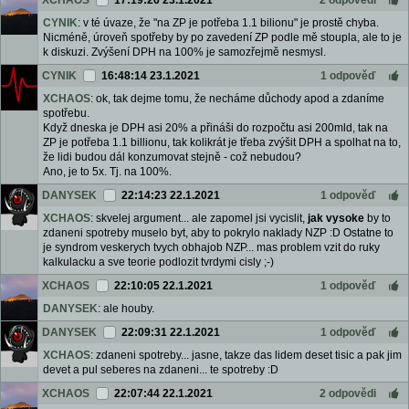
XCHAOS
17:19:26 23.1.2021
2 odpovědi
CYNIK
: v té úvaze, že "na ZP je potřeba 1.1 bilionu" je prostě chyba.
Nicméně, úroveň spotřeby by po zavedení ZP podle mě stoupla, ale to je
k diskuzi. Zvýšení DPH na 100% je samozřejmě nesmysl.
CYNIK
16:48:14 23.1.2021
1 odpověď
XCHAOS
: ok, tak dejme tomu, že necháme důchody apod a zdaníme
spotřebu.
Když dneska je DPH asi 20% a přináši do rozpočtu asi 200mld, tak na
ZP je potřeba 1.1 billionu, tak kolikrát je třeba zvýšit DPH a spolhat na to,
že lidi budou dál konzumovat stejně - což nebudou?
Ano, je to 5x. Tj. na 100%.
DANYSEK
22:14:23 22.1.2021
1 odpověď
XCHAOS
: skvelej argument... ale zapomel jsi vycislit,
jak vysoke
by to
zdaneni spotreby muselo byt, aby to pokrylo naklady NZP :D Ostatne to
je syndrom veskerych tvych obhajob NZP... mas problem vzit do ruky
kalkulacku a sve teorie podlozit tvrdymi cisly ;-)
XCHAOS
22:10:05 22.1.2021
1 odpověď
DANYSEK
: ale houby.
DANYSEK
22:09:31 22.1.2021
1 odpověď
XCHAOS
: zdaneni spotreby... jasne, takze das lidem deset tisic a pak jim
devet a pul seberes na zdaneni... te spotreby :D
XCHAOS
22:07:44 22.1.2021
2 odpovědi