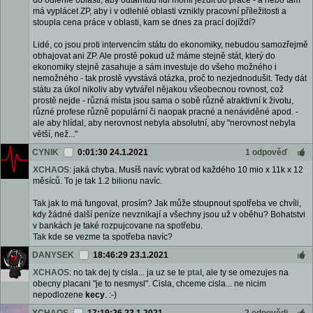
do odlehlé oblasti, aby odtamtud lidi mohli jezdit do práce - a nebo tam
má vyplácet ZP, aby i v odlehlé oblasti vznikly pracovní příležitosti a
stoupla cena práce v oblasti, kam se dnes za prací dojíždí?
Lidé, co jsou proti intervencím státu do ekonomiky, nebudou samozřejmě
obhajovat ani ZP. Ale prostě pokud už máme stejně stát, který do
ekonomiky stejně zasahuje a sám investuje do všeho možného i
nemožného - tak prostě vyvstává otázka, proč to nezjednodušit. Tedy dát
státu za úkol nikoliv aby vytvářel nějakou všeobecnou rovnost, což
prostě nejde - různá místa jsou sama o sobě různě atraktivní k životu,
různé profese různě populární či naopak pracné a nenáviděné apod. -
ale aby hlídal, aby nerovnost nebyla absolutní, aby "nerovnost nebyla
větší, než..."
CYNIK
0:01:30 24.1.2021
1 odpověď
XCHAOS
: jaká chyba. Musíš navíc vybrat od každého 10 mio x 11k x 12
měsíců. To je tak 1.2 bilionu navíc.
Tak jak to má fungovat, prosím? Jak může stoupnout spotřeba ve chvíli,
kdy žádné další peníze nevznikají a všechny jsou už v oběhu? Bohatstvi
v bankách je také rozpujcovane na spotřebu.
Tak kde se vezme ta spotřeba navíc?
DANYSEK
18:46:29 23.1.2021
XCHAOS
: no tak dej ty cisla... ja uz se te
ptal
, ale ty se omezujes na
obecny placani "je to nesmysl". Cisla, chceme cisla... ne nicim
nepodlozene
kecy
. :-)