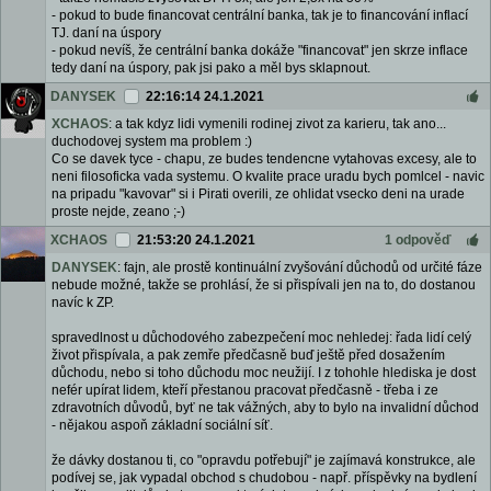
- pokud to bude financovat centrální banka, tak je to financování inflací
TJ. daní na úspory
- pokud nevíš, že centrální banka dokáže "financovat" jen skrze inflace
tedy daní na úspory, pak jsi pako a měl bys sklapnout.
DANYSEK
22:16:14 24.1.2021
XCHAOS
: a tak kdyz lidi vymenili rodinej zivot za karieru, tak ano...
duchodovej system ma problem :)
Co se davek tyce - chapu, ze budes tendencne vytahovas excesy, ale to
neni filosoficka vada systemu. O kvalite prace uradu bych pomlcel - navic
na pripadu "kavovar" si i Pirati overili, ze ohlidat vsecko deni na urade
proste nejde, zeano ;-)
XCHAOS
21:53:20 24.1.2021
1 odpověď
DANYSEK
: fajn, ale prostě kontinuální zvyšování důchodů od určité fáze
nebude možné, takže se prohlásí, že si přispívali jen na to, do dostanou
navíc k ZP.
spravedlnost u důchodového zabezpečení moc nehledej: řada lidí celý
život přispívala, a pak zemře předčasně buď ještě před dosažením
důchodu, nebo si toho důchodu moc neužijí. I z tohohle hlediska je dost
nefér upírat lidem, kteří přestanou pracovat předčasně - třeba i ze
zdravotních důvodů, byť ne tak vážných, aby to bylo na invalidní důchod
- nějakou aspoň základní sociální síť.
že dávky dostanou ti, co "opravdu potřebují" je zajímavá konstrukce, ale
podívej se, jak vypadal obchod s chudobou - např. příspěvky na bydlení