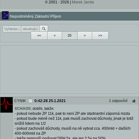
© 2001 - 2026 |
Marek Janda
Nepodmíněný Základní Příjem
<<
<
>
>>
CYNIK
0:42:28 25.1.2021
1 odpověď
XCHAOS
: dobře, takže:
- pokud nebude ZP 11k, pak to není ZP ale stadnardní záporná mzda
- pokud bude méně než 11k, pak musíš zachovat důchody, jinak je totiž
snížiš lidem na 1/2
- pokud zachováš důchody, musíš na ně vybrat cca. 400mld + dalších
400-600mld na ZP
- takže nemusíš zvyšovat DPH 5x, ale jen 2,5x na 50%