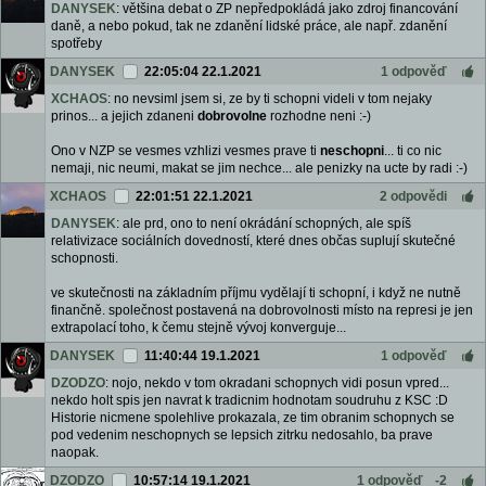
DANYSEK
: většina debat o ZP nepředpokládá jako zdroj financování
daně, a nebo pokud, tak ne zdanění lidské práce, ale např. zdanění
spotřeby
DANYSEK
22:05:04 22.1.2021
1 odpověď
XCHAOS
: no nevsiml jsem si, ze by ti schopni videli v tom nejaky
prinos... a jejich zdaneni
dobrovolne
rozhodne neni :-)
Ono v NZP se vesmes vzhlizi vesmes prave ti
neschopni
... ti co nic
nemaji, nic neumi, makat se jim nechce... ale penizky na ucte by radi :-)
XCHAOS
22:01:51 22.1.2021
2 odpovědi
DANYSEK
: ale prd, ono to není okrádání schopných, ale spíš
relativizace sociálních dovedností, které dnes občas suplují skutečné
schopnosti.
ve skutečnosti na základním příjmu vydělají ti schopní, i když ne nutně
finančně. společnost postavená na dobrovolnosti místo na represi je jen
extrapolací toho, k čemu stejně vývoj konverguje...
DANYSEK
11:40:44 19.1.2021
1 odpověď
DZODZO
: nojo, nekdo v tom okradani schopnych vidi posun vpred...
nekdo holt spis jen navrat k tradicnim hodnotam soudruhu z KSC :D
Historie nicmene spolehlive prokazala, ze tim obranim schopnych se
pod vedenim neschopnych se lepsich zitrku nedosahlo, ba prave
naopak.
DZODZO
10:57:14 19.1.2021
1 odpověď
-2