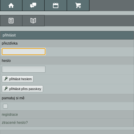
přihlásit
přezdívka
heslo
přihlásit heslem
přihlásit přes passkey
pamatuj si mě
registrace
ztracené heslo?