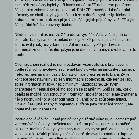
ZP se nepřidá ke všem stávajícím příjmům z veřejných rozpočtů. Nahradí
min. některé dávky typicky: přídavek na děti = ZP nebo jeho poměrnou
část pobírá zákonný zástupce, apod. Dále ZP pravděpodobně doplní
důchody ve chvíli, kdy by je nešlo udržet v dnešní výši: tedy důchodci
nebudou mít pocit poklesu příjmů, ale část jejich příjmů by tvořil ZP a jen
část průběžně financovaný důchod.
Nikde navíc není psané, že ZP bude ve výši 11k. A hlavně, zejména
centrální banky samotné, pokud něco jako ZP prosazují, tak ho chtějí
financovat jinak, než zdaněním. Velmi zhruba by ZP především
znamenal změnu způsobu, jakým jsou dnes nové peníze uvolňované do
oběhu.
Cílem zdanění rozhodně není rozdávání všem, ale spíš braní všem,
podle různých pravolevých schémat buď víc většímu množství chudších,
nebo vic menšímu množství bohatších, ale přeci jen je to braní. ZP je
koncept představitelný spíše v informační společnosti, kde peníze jsou
spíše informačními toky, než čím jiným. Každopádně, ZP svým
charakterem nemusí být přímo spojen se zdaněním. Spíš se ptá, kolik
peněz je možné "vytisknout" (v informační společnosti tohle ale znamená
něco trochu jiného) a rozhodit mezi lidi, aniž by to způsobilo inflaci.
Objevují se i jiné snahy to pojmenovat, třeba jako "zdanění robotů", ale
podle mě jsou neobratné.
Pokud očekáváš, že ZP má jen náklady a žádné výnosy, tak samozřejmě
zanedbáváš náklady dnešních regulací trhu práce, které jsou značné.
Některé dnešní náklady by zmizely a objevily by se jiné. Ale na to jsem
zase stokrát uváděl příklady: má stát např. dotovat hromadnou dopravu