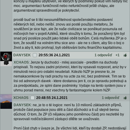
končily u majitelů ubytoven, ve kterých ty podmínky pokud vím nebyly nic
moc. argumentaci funkčností nebo nefunkčností ještě chápu, ale
argumentovat spravedlností je pokrytectví.
prostě buď se ti líbí nesouměřitelnost společenského postavení
některých lidí, nebo nelíbí. znovu asi posté použiju metaforu, že
soutěžení je sice fajn, ale že naše civilizace se poněkud posunula od
míčových her v pojetí Aztéků, které sloužily k tomu, že poražený tým byl
snad prý posléze použit jako lidské oběti bohům. Celá myšlenka ZP je o
tom, že soutěž na volném trhu sice ano - ale ne s cílem, aby šlo o boj o
život a aby ti, kdo prohrají, byli obětováni bohu finančího kapitaliismu.
DANYSEK
20:55:36 24.1.2021
1 odpověď
+1
XCHAOS
: Jenze ty duchodci - milej asociale - predtim na duchody
prispivali. To nejsou zadni prizivnici, kteri by vysavali rozpocet, aniz by v
minulosti neco pro ostatni neudelali. Kdezto NZP je presne to, ze
nemakacenkove by radi prachy na ucte za nic, bez podminek. Tim se to
lisi od adresnych davek - ktere dostanou jen ti, co je opravdu potrebuji a
za predpokladu, ze splni dane podminky. Vydaje na tento system jsou v
uhrnu porad mensi, nez vsechny ty fantasmagorie kolem NZP.
XCHAOS
20:48:55 24.1.2021
1 odpověď
DANYSEK
: ne, je to o té logice: není tu 10 milionů základních příjmů,
protože část populace jsou děti a část důchodci a ti už stejně berou
důchod. O tom, že ZP (či nějakou jeho poměrnou část) pro nezletilé by
spravovali rodiče/zákonní zástupci dítěte se uvažovalo.
První část chyb v úvaze je, že všichni lidi, kteří by dostali ZP, nedostávají