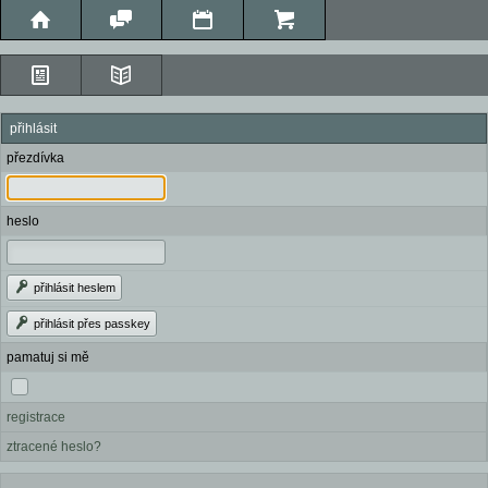
přihlásit
přezdívka
heslo
přihlásit heslem
přihlásit přes passkey
pamatuj si mě
registrace
ztracené heslo?