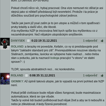
80m. (3 člennou 30+30-60m)
Pokud chceš něco víc, hybaj pracovat. Ona vize nemuset nic dělat je asi
stejná jako si někteří představují být nesmrtelní. Protože i ta práce je
důležitou součástí pro psychologické zdraví jedince.
Takže jak jsem již psal zatím je to jen utopie a můžeš v tom spatřovat i
prvky totality a další věci, dle libosti.
A ta myšlenka NZP je iniciována řekl bych spíše tou myšlenkou co z
nezaměstnanými. Než nějakým utopistickým smýšlením.
DANYSEK
0:22:19 31.12.2021
1 odpověď
ROLAND
: a terazky mi povedzte, Kefalin, co vy si predstavujete pod
takym "zakladni standard pro ziti". Prvorepublikove nouzove stavby na
Slatinach, zemljamka, lavicka ve vytopene hale nadrazi... nebo treba
stan u potucku, jak tu naznacil
kolega
pracujici "v oboru" ve statni
sprave? :-)
TLDR; spousta abstraktnich reci... nic konkretniho.
ROLAND
0:08:35 31.12.2021
1 odpověď
GIOMIKY
: Až úplně taková utopie, jak to vypadá na první pohled ale NZP
není.
Pokud ještě civilizace bude nějak vůbec fungovat, bude maximalizace
automatizace, která se cpe všude.
Takže ty volné lidi budeš potřebovat buď nějak živit a aby se ti nebouřili a
nebo je zlikvidovat. A tedy řízená porodnost.