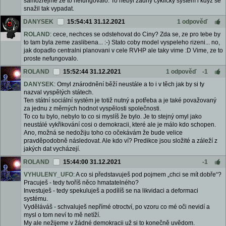
samozřejmě že to nefungovalo. To nebyl žádný cyklický systém i když se
snažil tak vypadat.
DANYSEK
15:54:41 31.12.2021
1 odpověď
ROLAND
: cece, nechces se odstehovat do Ciny? Zda se, ze pro tebe by
to tam byla zeme zaslibena... :-) Stato coby model vyspeleho rizeni... no,
jak dopadlo centralni planovani v cele RVHP ale taky vime :D Vime, ze to
proste nefungovalo.
ROLAND
15:52:44 31.12.2021
1 odpověď
-1
DANYSEK
: Omyl znárodnění běží neustále a to i v těch jak by si ty
nazval vyspělých státech.
Ten státní sociální systém je totiž nutný a potřeba a je také považovaný
za jednu z měrných hodnot vyspělosti společnosti.
To co tu bylo, nebylo to co si myslíš že bylo. Je to stejný omyl jako
neustálé vykřikování cosi o demokracii, které ale je málo kdo schopen.
Ano, možná se nedožiju toho co očekávám že bude velice
pravděpodobně následovat. Ale kdo ví? Predikce jsou složité a záleží z
jakých dat vycházejí.
ROLAND
15:44:00 31.12.2021
-1
VYHULENY_UFO
: A co si představuješ pod pojmem „chci se mít dobře“?
Pracuješ - tedy tvoříš něco hmatatelného?
Investuješ - tedy spekuluješ a podílíš se na likvidaci a deformaci
systému.
Vyděláváš - schvaluješ nepřímé otroctví, po vzoru co mé oči nevidí a
mysl o tom neví to mě netíží.
My ale nežijeme v žádné demokracii už si to konečně uvědom.