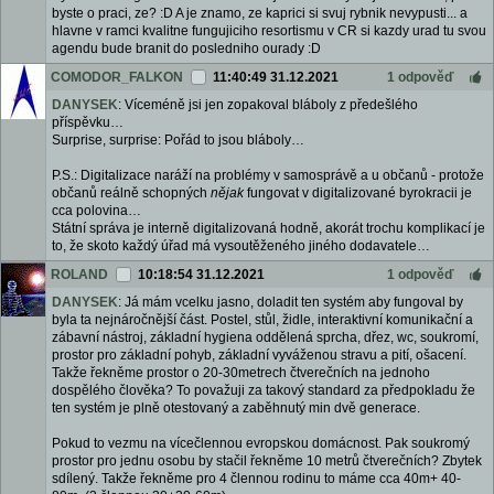
byste o praci, ze? :D A je znamo, ze kaprici si svuj rybnik nevypusti... a
hlavne v ramci kvalitne fungujiciho resortismu v CR si kazdy urad tu svou
agendu bude branit do posledniho ourady :D
COMODOR_FALKON
11:40:49 31.12.2021
1 odpověď
DANYSEK
: Víceméně jsi jen zopakoval bláboly z předešlého
příspěvku…
Surprise, surprise: Pořád to jsou bláboly…
P.S.: Digitalizace naráží na problémy v samosprávě a u občanů - protože
občanů reálně schopných
nějak
fungovat v digitalizované byrokracii je
cca polovina…
Státní správa je interně digitalizovaná hodně, akorát trochu komplikací je
to, že skoto každý úřad má vysoutěženého jiného dodavatele…
ROLAND
10:18:54 31.12.2021
1 odpověď
DANYSEK
: Já mám vcelku jasno, doladit ten systém aby fungoval by
byla ta nejnáročnější část. Postel, stůl, židle, interaktivní komunikační a
zábavní nástroj, základní hygiena oddělená sprcha, dřez, wc, soukromí,
prostor pro základní pohyb, základní vyváženou stravu a pití, ošacení.
Takže řekněme prostor o 20-30metrech čtverečních na jednoho
dospělého člověka? To považuji za takový standard za předpokladu že
ten systém je plně otestovaný a zaběhnutý min dvě generace.
Pokud to vezmu na vícečlennou evropskou domácnost. Pak soukromý
prostor pro jednu osobu by stačil řekněme 10 metrů čtverečních? Zbytek
sdílený. Takže řekněme pro 4 člennou rodinu to máme cca 40m+ 40-