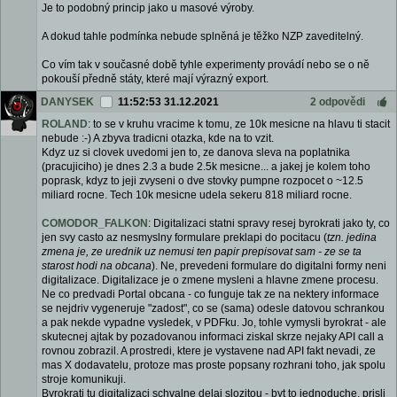
Je to podobný princip jako u masové výroby.
A dokud tahle podmínka nebude splněná je těžko NZP zaveditelný.
Co vím tak v současné době tyhle experimenty provádí nebo se o ně
pokouší předně státy, které mají výrazný export.
DANYSEK
11:52:53 31.12.2021
2 odpovědi
ROLAND
: to se v kruhu vracime k tomu, ze 10k mesicne na hlavu ti stacit
nebude :-) A zbyva tradicni otazka, kde na to vzit.
Kdyz uz si clovek uvedomi jen to, ze danova sleva na poplatnika
(pracujiciho) je dnes 2.3 a bude 2.5k mesicne... a jakej je kolem toho
poprask, kdyz to jeji zvyseni o dve stovky pumpne rozpocet o ~12.5
miliard rocne. Tech 10k mesicne udela sekeru 818 miliard rocne.
COMODOR_FALKON
: Digitalizaci statni spravy resej byrokrati jako ty, co
jen svy casto az nesmyslny formulare preklapi do pocitacu (
tzn. jedina
zmena je, ze urednik uz nemusi ten papir prepisovat sam - ze se ta
starost hodi na obcana
). Ne, prevedeni formulare do digitalni formy neni
digitalizace. Digitalizace je o zmene mysleni a hlavne zmene procesu.
Ne co predvadi Portal obcana - co funguje tak ze na nektery informace
se nejdriv vygeneruje "zadost", co se (sama) odesle datovou schrankou
a pak nekde vypadne vysledek, v PDFku. Jo, tohle vymysli byrokrat - ale
skutecnej ajtak by pozadovanou informaci ziskal skrze nejaky API call a
rovnou zobrazil. A prostredi, ktere je vystavene nad API fakt nevadi, ze
mas X dodavatelu, protoze mas proste popsany rozhrani toho, jak spolu
stroje komunikuji.
Byrokrati tu digitalizaci schvalne delaj slozitou - byt to jednoduche, prisli