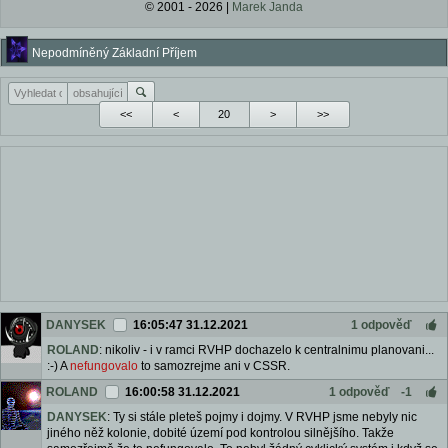
© 2001 - 2026 |
Marek Janda
Nepodmíněný Základní Příjem
<<
<
>
>>
DANYSEK
16:05:47 31.12.2021
1 odpověď
ROLAND
: nikoliv - i v ramci RVHP dochazelo k centralnimu planovani...
:-) A
nefungovalo
to samozrejme ani v CSSR.
ROLAND
16:00:58 31.12.2021
1 odpověď
-1
DANYSEK
: Ty si stále pleteš pojmy i dojmy. V RVHP jsme nebyly nic
jiného něž kolonie, dobité území pod kontrolou silnějšího. Takže