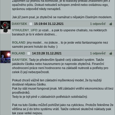
Zapomeň už jednou na komouše, je to klasický příklad znásilnění jen z
opačného pólu. Dokud nebudeš schopen změnit nebo ovládnou ego,
správnou odpověď nikdy nenajdeš.
Jak již jsem psal, je zbytečné se namáhat s nějakým číselným modelem.
DANYSEK
15:19:04 31.12.2021
1 odpověď
VYHULENY_UFO
: jo vzali... a pak to uspesne chatralo, na nekterych
barakach je to k videni dodnes...
ROLAND
: jiny model... no jisteze... to je jeste vetsi fantasmagorie nez
samotni peceni holubi do huby :)
ROLAND
14:33:28 31.12.2021
1 odpověď
DANYSEK
: Tady je především špatně celý základní systém. Takže
jakákoliv částka nebo hausnumero je naprosto zbytečná. Finanční
ohodnocení práce není hodnoceno na základě nutnosti a potřeby pro
celek či její nebezpečnosti.
Pokud chceš vážně ten základní myšlenkový model, že by každý
dostával nějakou částku.
Pak by stát musel fungovat jinak. Mít základní vnitřní ekonomickou sít bez
prostředníků.
Tedy to je být plně v základních potřebách soběstačný.
Pak na tuto částku můžeš pohlížet jako na cyklickou. Protože řekněme že
většina se jí do toho systému vrátí. Takže celkové skutečné náklady pak
tak zase velké nejsou.