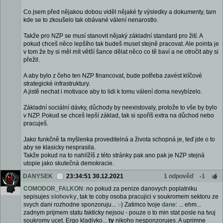
Co jsem před nějakou dobou viděl nějaké ty výsledky a dokumenty, tam
kde se to zkoušelo tak obávané válení nenarostlo.
Takže pro NZP se musí stanovit nějaký základní standard pro žití. A
pokud chceš něco lepšího tak budeš muset stejně pracovat. Ale pointa je
v tom že by si měl mít větší šance dělat něco co tě baví a ne otročit aby si
přežil.
A aby bylo z čeho ten NZP financovat, bude potřeba zavést klíčové
strategické infrastruktury.
A jistě nechat i motivace aby to lidi k tomu válení doma nevybízelo.
Základní sociální dávky, důchody by neexistovaly, protože to vše by bylo
v NZP. Pokud se chceš lepší základ, tak si spoříš extra na důchod nebo
pracuješ.
Jako funkčně ta myšlenka proveditelná a života schopná je, teď jde o to
aby se klasicky nesprasila.
Takže pokud na to nahlížíš z této stránky pak ano pak je NZP stejná
utopie jako skutečná demokracie.
DANYSEK
23:34:51 30.12.2021
1 odpověď
-1
COMODOR_FALKON
: no pokud za penize danovych poplatniku
sepisujes
slohovky
, tak te coby osoba pracujici v soukromem sektoru ze
svych dani rozhodne sponzoruju... :-) Zatimco tvoje
dane
: ... ehm...
zadnym prijmem statu fakticky nejsou - pouze o to min stat posle na tvuj
soukromy ucet. Ergo kladivko...
ty
nikoho nesponzorujes. A uprimne