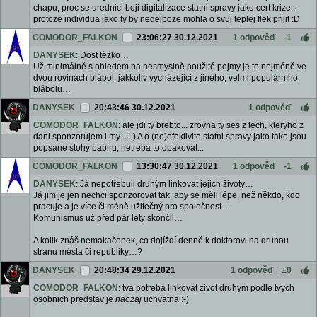
chapu, proc se urednici boji digitalizace statni spravy jako cert krize...
protoze individua jako ty by nedejboze mohla o svuj teplej flek prijit :D
COMODOR_FALKON
23:06:27 30.12.2021
1 odpověď
-1
DANYSEK
: Dost těžko…
Už minimálně s ohledem na nesmyslně použité pojmy je to nejméně ve
dvou rovinách blábol, jakkoliv vycházející z jiného, velmi populárního,
blábolu…
DANYSEK
20:43:46 30.12.2021
1 odpověď
COMODOR_FALKON
: ale jdi ty brebto... zrovna ty ses z tech, kteryho z
dani sponzorujem i my... :-) A o (ne)efektivite statni spravy jako take jsou
popsane stohy papiru, netreba to opakovat...
COMODOR_FALKON
13:30:47 30.12.2021
1 odpověď
-1
DANYSEK
: Já nepotřebuji druhým linkovat jejich životy…
Já jim je jen nechci sponzorovat tak, aby se měli lépe, než někdo, kdo
pracuje a je více či méně užitečný pro společnost…
Komunismus už před pár lety skončil…
A kolik znáš nemakačenek, co dojíždí denně k doktorovi na druhou
stranu města či republiky…?
DANYSEK
20:48:34 29.12.2021
1 odpověď
±0
COMODOR_FALKON
: tva potreba linkovat zivot druhym podle tvych
osobnich predstav je
naozaj
uchvatna :-)