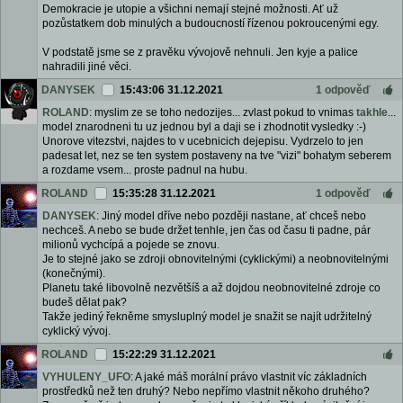
Demokracie je utopie a všichni nemají stejné možnosti. Ať už
pozůstatkem dob minulých a budoucností řízenou pokroucenými egy.
V podstatě jsme se z pravěku vývojově nehnuli. Jen kyje a palice
nahradili jiné věci.
DANYSEK
15:43:06 31.12.2021
1 odpověď
ROLAND
: myslim ze se toho nedozijes... zvlast pokud to vnimas
takhle
...
model znarodneni tu uz jednou byl a daji se i zhodnotit vysledky :-)
Unorove vitezstvi, najdes to v ucebnicich dejepisu. Vydrzelo to jen
padesat let, nez se ten system postaveny na tve "vizi" bohatym seberem
a rozdame vsem... proste padnul na hubu.
ROLAND
15:35:28 31.12.2021
1 odpověď
DANYSEK
: Jiný model dříve nebo později nastane, ať chceš nebo
nechceš. A nebo se bude držet tenhle, jen čas od času ti padne, pár
milionů vychcípá a pojede se znovu.
Je to stejné jako se zdroji obnovitelnými (cyklickými) a neobnovitelnými
(konečnými).
Planetu také libovolně nezvětšíš a až dojdou neobnovitelné zdroje co
budeš dělat pak?
Takže jediný řekněme smysluplný model je snažit se najít udržitelný
cyklický vývoj.
ROLAND
15:22:29 31.12.2021
VYHULENY_UFO
: A jaké máš morální právo vlastnit víc základních
prostředků než ten druhý? Nebo nepřímo vlastnit někoho druhého?