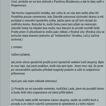
Úval, protože se na tom dohodl s Pavlínou Brzákovou a tak to taky vyšli v
Regeneraci.
Tak trochu organizační zmatky, ale i přes to se nás tam sešlo přes 60.
Proběhla pouze ceremonie, kdy Zdeněk oslovoval východní stranu a mě
požádal o oslovění spodního světa, takže jsem se při tom dostal do
vnitřního kruhu. Bohužel to, kvůli čemu jsem tam přijel se nekonalo.
Zdeněk čekal na nějaké dva muže, bez kterých to prostě nechtěl řešit.
Podle jmen či přezdívek to znělo jako někdo z Rodné víry. (Rodná víra se
bohužel stala klanem jednoho až "militantního" člověka, což ji začíná
izolovat.)
z emailu:
Vážení přátelé,
tak jsme včera společně prožili první společné setkání naší skupiny. Bylo
to moc fajn, byl jsem potěšen, kolik nás tam bylo. Jsem moc rád, že jsme
po slovanském způsobu přivítali magický podzim a užili si vzájemnou
přítomnost.
Nyní pro vás mám několik informací.
1) Protože se mi narodilo miminko, holčička Lada, jsem do pondělí mimo
a budu řešit věci organizace od úterý příští týden.
2) Protože stále ještě nemáme název skupiny, sejde se vnitřní kruh u
porady a ze všech návrhů vyneseme ty výsledené a z toho název