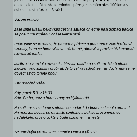
jde o nějakou formu založení Slovanské skupiny. Chtěl bych se tam
dostat, ale netuším, zda to zvládnu, přeci jen to mám přes 100 km a v
sobotu musím řešit další věci
Vážení přátelé,
zase jsme urazili pěkný kus cesty a situace ohledně naší domácí tradice
se posunula kupředu, což je velice milé.
Proto jsme se rozhodli, že pozveme přátele a probereme založení nové
skupiny, která se bude věnovat záchraně, obnově a praxi naší domorodé
slovanské tradice.
Jestliže je vám tato myšlenka blízská, přijďte na setkání, kde budeme
založení této skupiny probírat. Je to veliká radost, že nás duch naší země
dovedl až do tohoto bodu.
Jste srdečně vítáni.
Kdy: pátek 5.9. v 18:00
Kde: Praha, sraz u horní brány na Vyšehradě.
Po setkání si půjdeme sednout do parku, kde budeme témata probírat.
Při nepřízni počasí se na místě sejdeme a pak se přesuneme do
nedalekého prostoru, který bude oznámen na místě.
Se srdečným pozdravem, Zdeněk Ordelt a přátelé.