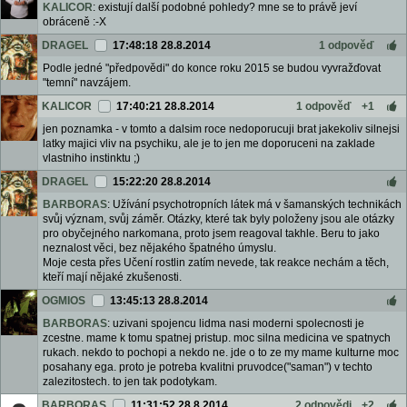
KALICOR
: existují další podobné pohledy? mne se to právě jeví
obráceně :-X
DRAGEL
17:48:18 28.8.2014
1 odpověď
Podle jedné "předpovědi" do konce roku 2015 se budou vyvražďovat
"temní" navzájem.
KALICOR
17:40:21 28.8.2014
1 odpověď
+1
jen poznamka - v tomto a dalsim roce nedoporucuji brat jakekoliv silnejsi
latky majici vliv na psychiku, ale je to jen me doporuceni na zaklade
vlastniho instinktu ;)
DRAGEL
15:22:20 28.8.2014
BARBORAS
: Užívání psychotropních látek má v šamanských technikách
svůj význam, svůj záměr. Otázky, které tak byly položeny jsou ale otázky
pro obyčejného narkomana, proto jsem reagoval takhle. Beru to jako
neznalost věci, bez nějakého špatného úmyslu.
Moje cesta přes Učení rostlin zatím nevede, tak reakce nechám a těch,
kteří mají nějaké zkušenosti.
OGMIOS
13:45:13 28.8.2014
BARBORAS
: uzivani spojencu lidma nasi moderni spolecnosti je
zcestne. mame k tomu spatnej pristup. moc silna medicina ve spatnych
rukach. nekdo to pochopi a nekdo ne. jde o to ze my mame kulturne moc
posahany ega. proto je potreba kvalitni pruvodce("saman") v techto
zalezitostech. to jen tak podotykam.
BARBORAS
11:31:52 28.8.2014
2 odpovědi
+2