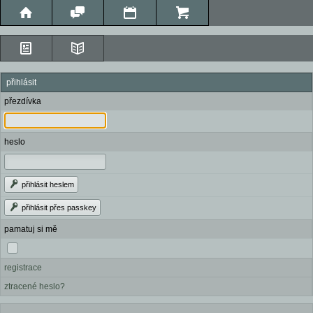
přihlásit
přezdívka
heslo
přihlásit heslem
přihlásit přes passkey
pamatuj si mě
registrace
ztracené heslo?