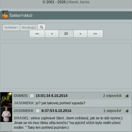
© 2001 - 2026 |
Marek Janda
ŠaManYsMuS
<<
<
>
>>
OGMIOS
15:01:34 6.10.2014
2 odpovědi
JASONEKK
: jo? jak takovej pohled vypada?
JASONEKK
8:37:53 6.10.2014
1 odpověď
DRAGEL
: velice zajímavé čtení. Jsem zvědavý, jak se to dál vyvine;)
Jinak se mi moc líbila věta končící "na jejichž očích bylo vidět učení
rostlin. " Taky ten pohled poznám:)