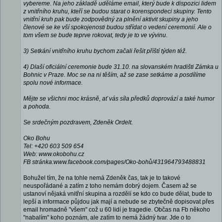
vybereme. Na jeho základě uděláme email, který bude k dispozici lidem
z vnitřního kruhu, kteří se budou starat o korenspondeci skupiny. Tento
vnitřní kruh pak bude zodpovědný za plnění aktivit skupiny a jeho
členové se ke vší spokojenosti budou střídat o vedení ceremonií. Ale o
tom všem se bude teprve rokovat, tedy je to ve vývinu.
3) Setkání vnitřního kruhu bychom začali řešit příští týden též.
4) Dlaší oficiální ceremonie bude 31.10. na slovanském hradišti Zámka u
Bohnic v Praze. Moc se na ni těším, až se zase setkáme a posdílíme
spolu nové informace.
Mějte se všichni moc krásně, ať vás síla předků doprovází a také humor
a pohoda.
Se srdečným pozdravem, Zdeněk Ordelt.
Oko Bohu
Tel: +420 603 509 654
Web: www.okobohu.cz
FB stránka:www.facebook.com/pages/Oko-bohů/431964793488831
Bohužel tím, že na tohle nemá Zdeněk čas, tak je to takové
neuspořádané a zatím z toho nemám dobrý dojem. Časem až se
ustanoví nějaká vnitřní skupina a rozdělí se kdo co bude dělat, bude to
lepší a informace půjdou jak mají a nebude se zbytečně dopisovat přes
email hromadně "všem" což u 60 lidí je tragedie. Občas na Fb někoho
"nabalím" koho poznám, ale zatím to nemá žádný tvar. Jde o to