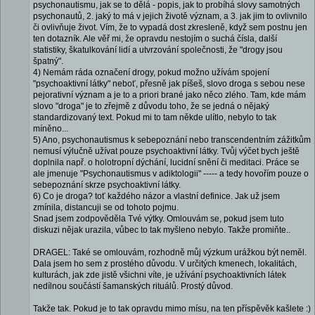
psychonautismu, jak se to dělá - popis, jak to probíhá slovy samotných
psychonautů, 2. jaký to má v jejich životě význam, a 3. jak jim to ovlivnilo
či ovlivňuje život. Vím, že to vypadá dost zkresleně, když sem postnu jen
ten dotazník. Ale věř mi, že opravdu nestojím o suchá čísla, další
statistiky, škatulkování lidí a utvrzování společnosti, že "drogy jsou
špatný".
4) Nemám ráda označení drogy, pokud možno užívám spojení
"psychoaktivní látky" neboť, přesně jak píšeš, slovo droga s sebou nese
pejorativní význam a je to a priori brané jako něco zlého. Tam, kde mám
slovo "droga" je to zřejmě z důvodu toho, že se jedná o nějaký
standardizovaný text. Pokud mi to tam někde ulítlo, nebylo to tak
míněno...
5) Ano, psychonautismus k sebepoznání nebo transcendentním zážitkům
nemusí výlučně užívat pouze psychoaktivní látky. Tvůj výčet bych ještě
doplnila např. o holotropní dýchání, lucidní snění či meditaci. Práce se
ale jmenuje "Psychonautismus v adiktologii" ----- a tedy hovořím pouze o
sebepoznání skrze psychoaktivní látky.
6) Co je droga? toť každého názor a vlastní definice. Jak už jsem
zmínila, distancuji se od tohoto pojmu.
Snad jsem zodpověděla Tvé výtky. Omlouvám se, pokud jsem tuto
diskuzi nějak urazila, vůbec to tak myšleno nebylo. Takže promiňte..
DRAGEL: Také se omlouvám, rozhodně můj výzkum urážkou být neměl.
Dala jsem ho sem z prostého důvodu. V určitých kmenech, lokalitách,
kulturách, jak zde jistě všichni víte, je užívání psychoaktivních látek
nedílnou součástí šamanských rituálů. Prostý důvod.
Takže tak. Pokud je to tak opravdu mimo mísu, na ten příspěvěk kašlete :)