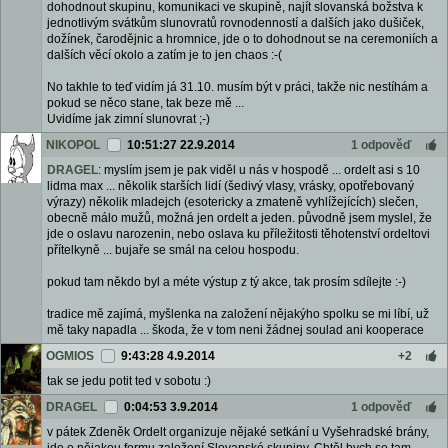
dohodnout skupinu, komunikaci ve skupině, najít slovanská božstva k
jednotlivým svátkům slunovratů rovnodenností a dalších jako dušiček,
dožínek, čarodějnic a hromnice, jde o to dohodnout se na ceremoniích a
dalších věcí okolo a zatím je to jen chaos :-(
No takhle to teď vidím já 31.10. musím být v práci, takže nic nestíhám a
pokud se něco stane, tak beze mě ...
Uvidíme jak zimní slunovrat ;-)
NIKOPOL
10:51:27 22.9.2014
1 odpověď
DRAGEL
: myslím jsem je pak viděl u nás v hospodě ... ordelt asi s 10
lidma max ... několik starších lidí (šedivý vlasy, vrásky, opotřebovaný
výrazy) několik mladejch (esotericky a zmateně vyhlížejících) slečen,
obecně málo mužů, možná jen ordelt a jeden. původně jsem myslel, že
jde o oslavu narozenin, nebo oslava ku příležitosti těhotenství ordeltovi
přítelkyně ... bujaře se smál na celou hospodu.
pokud tam někdo byl a méte výstup z tý akce, tak prosím sdílejte :-)
tradice mě zajímá, myšlenka na založení nějakýho spolku se mi líbí, už
mě taky napadla ... škoda, že v tom neni žádnej soulad ani kooperace
OGMIOS
9:43:28 4.9.2014
+2
tak se jedu potit ted v sobotu :)
DRAGEL
0:04:53 3.9.2014
1 odpověď
v pátek Zdeněk Ordelt organizuje nějaké setkání u Vyšehradské brány,