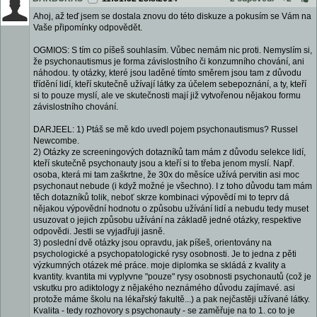
Ahoj, až teď jsem se dostala znovu do této diskuze a pokusím se Vám na
Vaše připomínky odpovědět.
OGMIOS: S tím co píšeš souhlasím. Vůbec nemám nic proti. Nemyslím si,
že psychonautismus je forma závislostního či konzumního chování, ani
náhodou. ty otázky, které jsou laděné tímto směrem jsou tam z důvodu
třídění lidí, kteří skutečně užívají látky za účelem sebepoznání, a ty, kteří
si to pouze myslí, ale ve skutečnosti mají již vytvořenou nějakou formu
závislostního chování.
DARJEEL: 1) Ptáš se mě kdo uvedl pojem psychonautismus? Russel
Newcombe.
2) Otázky ze screeningových dotazníků tam mám z důvodu selekce lidí,
kteří skutečně psychonauty jsou a kteří si to třeba jenom myslí. Např.
osoba, která mi tam zaškrtne, že 30x do měsíce užívá pervitin asi moc
psychonaut nebude (i když možné je všechno). I z toho důvodu tam mám
těch dotazníků tolik, neboť skrze kombinaci výpovědí mi to teprv dá
nějakou výpovědní hodnotu o způsobu užívání lidí a nebudu tedy muset
usuzovat o jejich způsobu užívání na základě jedné otázky, respektive
odpovědi. Jestli se vyjadřuji jasně.
3) poslední dvě otázky jsou opravdu, jak píšeš, orientovány na
psychologické a psychopatologické rysy osobnosti. Je to jedna z pěti
výzkumných otázek mé práce. moje diplomka se skládá z kvality a
kvantity. kvantita mi vyplyvne "pouze" rysy osobnosti psychonautů (což je
vskutku pro adiktology z nějakého neznámého důvodu zajímavé. asi
protože máme školu na lékařský fakultě...) a pak nejčastěji užívané látky.
Kvalita - tedy rozhovory s psychonauty - se zaměřuje na to 1. co to je