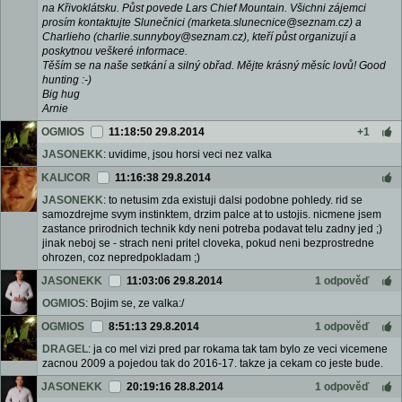
na Křivoklátsku. Půst povede Lars Chief Mountain. Všichni zájemci
prosím kontaktujte Slunečnici (marketa.slunecnice@seznam.cz) a
Charlieho (charlie.sunnyboy@seznam.cz), kteří půst organizují a
poskytnou veškeré informace.
Těším se na naše setkání a silný obřad. Mějte krásný měsíc lovů! Good
hunting :-)
Big hug
Arnie
OGMIOS
11:18:50 29.8.2014
+1
JASONEKK
: uvidime, jsou horsi veci nez valka
KALICOR
11:16:38 29.8.2014
JASONEKK
: to netusim zda existuji dalsi podobne pohledy. rid se
samozdrejme svym instinktem, drzim palce at to ustojis. nicmene jsem
zastance prirodnich technik kdy neni potreba podavat telu zadny jed ;)
jinak neboj se - strach neni pritel cloveka, pokud neni bezprostredne
ohrozen, coz nepredpokladam ;)
JASONEKK
11:03:06 29.8.2014
1 odpověď
OGMIOS
: Bojim se, ze valka:/
OGMIOS
8:51:13 29.8.2014
1 odpověď
DRAGEL
: ja co mel vizi pred par rokama tak tam bylo ze veci vicemene
zacnou 2009 a pojedou tak do 2016-17. takze ja cekam co jeste bude.
JASONEKK
20:19:16 28.8.2014
1 odpověď