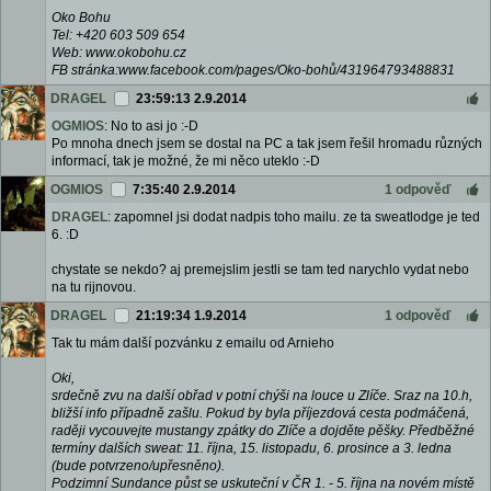
Oko Bohu
Tel: +420 603 509 654
Web: www.okobohu.cz
FB stránka:www.facebook.com/pages/Oko-bohů/431964793488831
DRAGEL
23:59:13 2.9.2014
OGMIOS
: No to asi jo :-D
Po mnoha dnech jsem se dostal na PC a tak jsem řešil hromadu různých
informací, tak je možné, že mi něco uteklo :-D
OGMIOS
7:35:40 2.9.2014
1 odpověď
DRAGEL
: zapomnel jsi dodat nadpis toho mailu. ze ta sweatlodge je ted
6. :D
chystate se nekdo? aj premejslim jestli se tam ted narychlo vydat nebo
na tu rijnovou.
DRAGEL
21:19:34 1.9.2014
1 odpověď
Tak tu mám další pozvánku z emailu od Arnieho
Oki,
srdečně zvu na další obřad v potní chýši na louce u Zlíče. Sraz na 10.h,
bližší info případně zašlu. Pokud by byla příjezdová cesta podmáčená,
raději vycouvejte mustangy zpátky do Zlíče a dojděte pěšky. Předběžné
termíny dalších sweat: 11. října, 15. listopadu, 6. prosince a 3. ledna
(bude potvrzeno/upřesněno).
Podzimní Sundance půst se uskuteční v ČR 1. - 5. října na novém místě