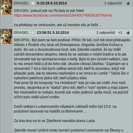
DRAGEL
0:10:28 6.10.2014
1 odpověď
DRAGEL
: pokud jste na Fb tady je pár fotek
https://www.facebook.com/events/319440074900630/?fref=ts
za překlepy se omlouvám, ale už nemám sílu je řešit ...
DRAGEL
23:56:51 5.10.2014
2 odpovědi
+1
NIKOPOL
: Byl jsem se tam podívat. Přišlo 39 lidí, což mě dost překvapilo.
Někdo z Rodné víry, kluk od Greenpeace, lingvista Jeníček Koňas a
další. šlo asi o dvouhodinový kruh, kde Zdeněk nastínil, že by chtěl
založit slovanskou skupinu, která by se opírala o místní tradice a to jak
slovanské tak by spolupracovala s kelty. Bylo to jen úvodní setkání, zda
to má smysl řešit a jít do toho dál. zkusím citovat Zdeňka :"Zajímám se o
slovanství 7 let a rád bych udělal okruh lidí, kteří to povedou, když mě
přejede auto, tak to nikomu nepředám a se mnou to i umře." Takže šlo o
vytvoření jakéhosi jádra lidí, kteří půjdou dále.
Pak jsme šli do hospody "na Hrádbách" kde jsi nás asi viděl. Ano máš
pravdu, skupinka je to "slabá" plno lidí, kteří o "ezo" slyšeli a mají zájem.
Nic hlubokého to nebylo, kromě pár málo jedinců spíše muži, na jejichž
očích bylo vidět učení rostlin.
Další setkání s ustanovením nějakých základů mělo být 23.9. na
podzimní slunovat na hadišti za Bohnicemi ...
Za dva dny na to se Zdeňkovi narodila dcera Lada.
Zdeněk musel změnit místo konání podzimní ceremonie na Škvory u