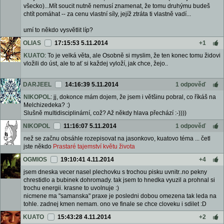
všecko)...Mít soucit nutně nemusí znamenat, že tomu druhýmu budeš
chtít pomáhat -- za cenu vlastní síly, jejíž ztráta ti vlastně vadí...
umí to někdo vysvětlit líp?
OLIAS
17:15:53 5.11.2014
+1
KUATO
: To je velká věta, ale Osobně si myslim, že ten konec tomu židovi
vložili do úst, ale to ať si každej vyloží, jak chce, žejo..
DARJEEL
14:16:39 5.11.2014
1 odpověď
NIKOPOL
: jj, dokonce mám dojem, že jsem i většinu pobral, co říkáš na
Melchizedeka? :)
Slušně multidisciplinární, což? Až někdy hlava přechází :-))))
NIKOPOL
11:16:07 5.11.2014
1 odpověď
než se začnu obsáhle rozepisovat na jasonkovo, kuatovo téma ... četl
jste někdo
Prastaré tajemství květu života
OGMIOS
19:10:41 4.11.2014
+4
jsem dneska vecer nasel plechovku s trochou pisku uvnitr..no pekny
chrestidlo a bubinek dohromady. tak jsem to hnedka vyuzil a prohnal si
trochu energii. krasne to uvolnuje :)
nicmene ma "samanska" praxe je posledni dobou omezena tak leda na
tohle. zadnej kmen nemam. ono ve finale se chce cloveku i sdilet :D
KUATO
15:43:28 4.11.2014
+2