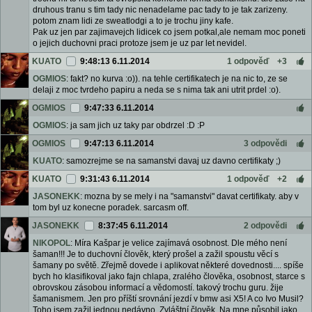
druhous tranu s tim tady nic nenadelame pac tady to je tak zarizeny.
potom znam lidi ze sweatlodgi a to je trochu jiny kafe.
Pak uz jen par zajimavejch lidicek co jsem potkal,ale nemam moc poneti
o jejich duchovni praci protoze jsem je uz par let nevidel.
KUATO
9:48:13 6.11.2014
1 odpověď
+3
OGMIOS
: fakt? no kurva :o)). na tehle certifikatech je na nic to, ze se
delaji z moc tvrdeho papiru a neda se s nima tak ani utrit prdel :o).
OGMIOS
9:47:33 6.11.2014
OGMIOS
: ja sam jich uz taky par obdrzel :D :P
OGMIOS
9:47:13 6.11.2014
3 odpovědi
KUATO
: samozrejme se na samanstvi davaj uz davno certifikaty ;)
KUATO
9:31:43 6.11.2014
1 odpověď
+2
JASONEKK
: mozna by se mely i na "samanstvi" davat certifikaty. aby v
tom byl uz konecne poradek. sarcasm off.
JASONEKK
8:37:45 6.11.2014
2 odpovědi
NIKOPOL
: Míra Kašpar je velice zajímavá osobnost. Dle mého není
šaman!!! Je to duchovní člověk, který prošel a zažil spoustu věcí s
šamany po světě. Zřejmě dovede i aplikovat některé dovednosti.... spíše
bych ho klasifikoval jako fajn chlapa, zralého člověka, osobnost, starce s
obrovskou zásobou informací a vědomostí. takový trochu guru. žije
šamanismem. Jen pro příští srovnání jezdí v bmw asi X5! A co Ivo Musil?
Toho jsem zažil jednou nedávno. Zvláštní člověk. Na mne působil jako