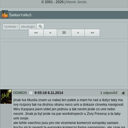
© 2001 - 2026 |
Marek Janda
ŠaManYsMuS
<<
<
>
>>
OGMIOS
9:55:16 6.11.2014
1 odpověď
jinak Iva Musila znam uz nakej ten patek a mam ho rad a ikdyz taky ma
svy rozpory tak na druhou stranu neco umi a dokaze cloveka navigovat.
Miru Kaspara jsem videl jen jednou a tak nevim jeste co umi nebo
neumi. Jinak ja byl jeste na par workshopech u Zory Fresovy a ta taky
umi svoje.
ale tohle vsechno jsou pro me vicemene komercni evropsky samani.
trochu mi to nesedi ta evropska komercni forma samanismu. ale zase na