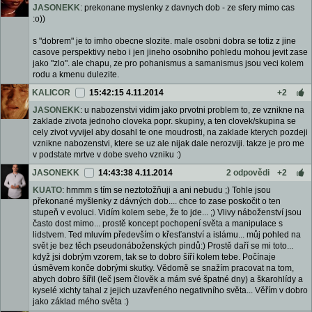
JASONEKK
: prekonane myslenky z davnych dob - ze sfery mimo cas
:o))
s "dobrem" je to imho obecne slozite. male osobni dobra se totiz z jine
casove perspektivy nebo i jen jineho osobniho pohledu mohou jevit zase
jako "zlo". ale chapu, ze pro pohanismus a samanismus jsou veci kolem
rodu a kmenu dulezite.
KALICOR
15:42:15 4.11.2014
+2
JASONEKK
: u nabozenstvi vidim jako prvotni problem to, ze vznikne na
zaklade zivota jednoho cloveka popr. skupiny, a ten clovek/skupina se
cely zivot vyvijel aby dosahl te one moudrosti, na zaklade kterych pozdeji
vznikne nabozenstvi, ktere se uz ale nijak dale nerozviji. takze je pro me
v podstate mrtve v dobe sveho vzniku :)
JASONEKK
14:43:38 4.11.2014
2 odpovědi
+2
KUATO
: hmmm s tím se neztotožňuji a ani nebudu ;) Tohle jsou
překonané myšlenky z dávných dob.... chce to zase poskočit o ten
stupeň v evoluci. Vidím kolem sebe, že to jde... ;) Vlivy náboženství jsou
často dost mimo... prostě koncept pochopení světa a manipulace s
lidstvem. Ted mluvím především o křesťanství a islámu... můj pohled na
svět je bez těch pseudonáboženských pindů:) Prostě daří se mi toto...
když jsi dobrým vzorem, tak se to dobro šíří kolem tebe. Počínaje
úsměvem konče dobrými skutky. Vědomě se snažím pracovat na tom,
abych dobro šířil (leč jsem člověk a mám své špatné dny) a škarohlídy a
kyselé xichty tahal z jejich uzavřeného negativního světa... Věřím v dobro
jako základ mého světa :)