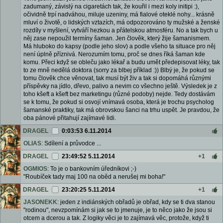
zadumaný, závislý na cigaretách tak, že kouřil i mezi koly initipi :),
očividně trpí nadváhou, miluje uzeniny, má fialové oteklé nohy... krásně
mluví o životě, o lidských vztazích, má odpozorováno ty mužské a ženské
rozdíly v myšlení, vytváří hezkou a přátelskou atmosféru. No a tak bych u
něj zase nepoužil termíny šaman. Jen člověk, který žije šamanismem.
Má hluboko do kapsy (podle jeho slov) a podle všeho ta situace pro něj
není úplně příznivá. Nerozumím tomu, proč se dnes říká šaman kde
komu. Přeci když se obleču jako lékař a budu umět předepisovat léky, tak
to ze mně nedělá doktora (sorry za blbej příklad :)) Blbý je, že pokud se
tomu člověk chce věnovat, tak musí být živ a tak si dopomáhá různými
příspěvky na jídlo, dřevo, palivo a nevim co všechno ještě. Výsledek je z
toho kšeft a kšeft bez marketingu (různé podoby) nejde. Tedy dostávám
se k tomu, že pokud si osvojí vnímavá osoba, která je trochu psycholog
šamanské praktiky, tak má obrovskou šanci na trhu uspět. Je pravdou, že
oba pánové přitahují zajímavé lidi.
DRAGEL
0:03:53 6.11.2014
OLIAS
: Sdílení a průvodce ...
DRAGEL
23:49:52 5.11.2014
+1
OGMIOS
: To je o bankovním úředníkovi ;-)
"Roubíček tady maj 100 na oběd a nerušej mi boha!"
DRAGEL
23:20:25 5.11.2014
+1
JASONEKK
: jeden z indiánských obřadů je obřad, kdy se ti dva stanou
"rodinou", nevzpomínám si jak se to jmenuje, je to něco jako že jsou si
otcem a dcerou a tak. Z logiky věci je to zajímavá věc, protože, když ti