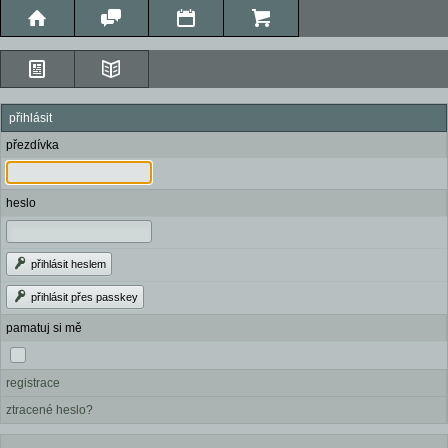
přihlásit
přezdívka
heslo
přihlásit heslem
přihlásit přes passkey
pamatuj si mě
registrace
ztracené heslo?