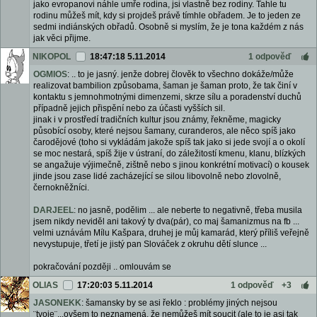
jako evropanovi náhle umře rodina, jsi vlastně bez rodiny. Tahle tu
rodinu můžeš mít, kdy si projdeš právě tímhle obřadem. Je to jeden ze
sedmi indiánských obřadů. Osobně si myslím, že je tona každém z nás
jak věci přijme.
NIKOPOL
18:47:18 5.11.2014
1 odpověď
OGMIOS
: .. to je jasný. jenže dobrej člověk to všechno dokáže/může
realizovat bambilion způsobama, šaman je šaman proto, že tak činí v
kontaktu s jemnohmotnými dimenzemi, skrze sílu a poradenství duchů
případně jejich přispění nebo za účasti vyšších sil.
jinak i v prostředí tradičních kultur jsou známy, řekněme, magicky
působící osoby, které nejsou šamany, curanderos, ale něco spíš jako
čarodějové (toho si vykládám jakože spíš tak jako si jede svojí a o okolí
se moc nestará, spíš žije v ústraní, do záležitostí kmenu, klanu, blízkých
se angažuje výjimečně, zištně nebo s jinou konkrétní motivací) o kousek
jinde jsou zase lidé zacházející se silou libovolně nebo zlovolně,
černokněžníci.
DARJEEL
: no jasně, podělim ... ale neberte to negativně, třeba musila
jsem nikdy neviděl ani takový ty dva(pár), co maj šamanizmus na fb ...
velmi uznávám Mílu Kašpara, druhej je můj kamarád, který příliš veřejně
nevystupuje, třetí je jistý pan Slováček z okruhu dětí slunce ...
pokračování později .. omlouvám se
OLIAS
17:20:03 5.11.2014
1 odpověď
+3
JASONEKK
: šamansky by se asi řeklo : problémy jiných nejsou
¨tvoje¨...ovšem to neznamená, že nemůžeš mít soucit (ale to je asi tak