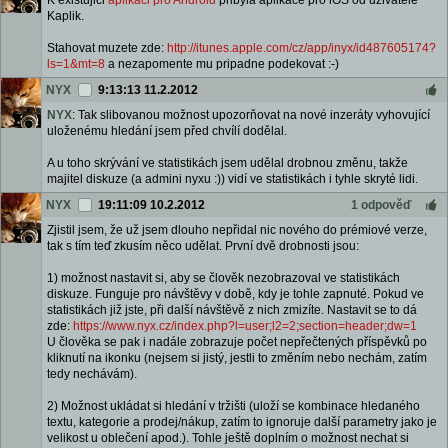
K existujici
aplikaci pro Android
pribyla aplikace pro iOS od uzivatele
Kaplik.
Stahovat muzete zde:
http://itunes.apple.com/cz/app/inyx/id487605174?
ls=1&mt=8
a nezapomente mu pripadne podekovat :-)
NYX
9:13:13 11.2.2012
NYX
: Tak slibovanou možnost upozorňovat na nové inzeráty vyhovující
uloženému hledání jsem před chvílí dodělal.
A u toho skrývání ve statistikách jsem udělal drobnou změnu, takže
majitel diskuze (a admini nyxu :)) vidí ve statistikách i tyhle skryté lidi.
NYX
19:11:09 10.2.2012
1 odpověď
Zjistil jsem, že už jsem dlouho nepřidal nic nového do prémiové verze,
tak s tím teď zkusím něco udělat. První dvě drobnosti jsou:
1) možnost nastavit si, aby se člověk nezobrazoval ve statistikách
diskuze. Funguje pro návštěvy v době, kdy je tohle zapnuté. Pokud ve
statistikách již jste, při další návštěvě z nich zmizíte. Nastavit se to dá
zde:
https://www.nyx.cz/index.php?l=user;l2=2;section=header;dw=1
U člověka se pak i nadále zobrazuje počet nepřečtených příspěvků po
kliknutí na ikonku (nejsem si jistý, jestli to změním nebo nechám, zatím
tedy nechávám).
2) Možnost ukládat si hledání v tržišti (uloží se kombinace hledaného
textu, kategorie a prodej/nákup, zatím to ignoruje další parametry jako je
velikost u oblečení apod.). Tohle ještě doplním o možnost nechat si