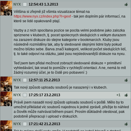
NYX
12:54:43 1.3.2013
Většina si zřejmě již všimla vizualizace témat na
https://www.nyx.cz/index.php?l=gexf
- tak jen doplním pár informací, na
které se lidé opakovaně ptají.
Vazby a z nich spocitana pozice se pocita velmi podobne jako zalozka
spriznene v klubech, tj. pocet spolecnych sledujicich s velkym durazem
na zarazeni diskuze do stejne kategorie v bookmarcich. Kluby jsou
následně rozmístěny tak, aby ty sledované stejnými lidmi byly pokud
možno blízko sebe. Barva značí kategorii, velikost počet sledujících lidí,
tj. to také odpoví na otázku, jaké jsou nejsledovanější diskuze na nyxu.
Teď jsem tam přidal možnost zobrazit sledované diskuze + primitivní
vyhledávání, tak snad to pomůže v rychlejší orientaci. A ne, nemá to mít
žádný rozumný účel, je to čistě pro pobavení :)
NYX
12:57:11 25.2.2013
Tak nový způsob uploadu souborů je nasazený i v klubech.
NYX
17:25:17 23.2.2013
+1
Právě jsem nasadil nový způsob uploadu souborů v poště. Mělo by to
umožnit přikládat víc souborů najednou k jedné zprávě, přežije to náhled
a člověk může nahrávat během psaní. Prosím důkladně otestovat, pak
podobně přepracuji i upload v diskuzích.
NYX
17:21:42 21.2.2013