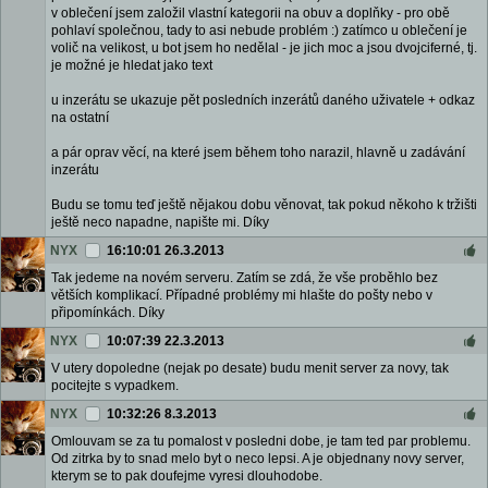
v oblečení jsem založil vlastní kategorii na obuv a doplňky - pro obě
pohlaví společnou, tady to asi nebude problém :) zatímco u oblečení je
volič na velikost, u bot jsem ho nedělal - je jich moc a jsou dvojciferné, tj.
je možné je hledat jako text
u inzerátu se ukazuje pět posledních inzerátů daného uživatele + odkaz
na ostatní
a pár oprav věcí, na které jsem během toho narazil, hlavně u zadávání
inzerátu
Budu se tomu teď ještě nějakou dobu věnovat, tak pokud někoho k tržišti
ještě neco napadne, napište mi. Díky
NYX
16:10:01 26.3.2013
Tak jedeme na novém serveru. Zatím se zdá, že vše proběhlo bez
větších komplikací. Případné problémy mi hlašte do pošty nebo v
připomínkách. Díky
NYX
10:07:39 22.3.2013
V utery dopoledne (nejak po desate) budu menit server za novy, tak
pocitejte s vypadkem.
NYX
10:32:26 8.3.2013
Omlouvam se za tu pomalost v posledni dobe, je tam ted par problemu.
Od zitrka by to snad melo byt o neco lepsi. A je objednany novy server,
kterym se to pak doufejme vyresi dlouhodobe.