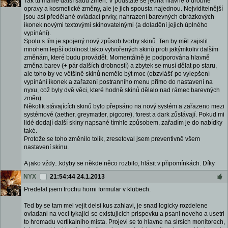
Tak tu máme další sadu změn. V podstatě se jedná hlavně o drobné
opravy a kosmetické změny, ale je jich spousta najednou. Nejviditelnější
jsou asi předělané ovládací prvky, nahrazení barevných obrázkových
ikonek novými textovými skinovatelnými (a doladění jejich úplného
vypínání).
Spolu s tím je spojený nový způsob tvorby skinů. Ten by měl zajistit
mnohem lepší odolnost takto vytvořených skinů proti jakýmkoliv dalším
změnám, které budu provádět. Momentálně je podporována hlavně
změna barev (+ pár dalších drobností) a zbytek se musí dělat po staru,
ale toho by ve většině skinů nemělo být moc (obzvlášť po vylepšení
vypínání ikonek a zařazení postranního menu přímo do nastavení na
nyxu, což byly dvě věci, které hodně skinů dělalo nad rámec barevných
změn).
Několik stávajících skinů bylo přepsáno na nový systém a zařazeno mezi
systémové (aether, greymatter, pigcore), forest a dark zůstávají. Pokud mi
lidé dodají další skiny napsané tímhle způsobem, zařadím je do nabídky
také.
Protože se toho změnilo tolik, zresetoval jsem preventivně všem
nastavení skinu.
A jako vždy...kdyby se někde něco rozbilo, hlásit v připomínkách. Díky
NYX
21:54:44 24.1.2013
Predelal jsem trochu horni formular v klubech.
Ted by se tam mel vejit delsi kus zahlavi, je snad logicky rozdelene
ovladani na veci tykajici se existujicich prispevku a psani noveho a usetri
to hromadu vertikalniho mista. Projevi se to hlavne na sirsich monitorech,