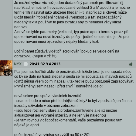
Je možné vybrat víc než jeden dodatečný parametr pro filtrování (tj.
například je možné filtrovat současně velikost S a M apod.) a je možné
tenhle filtr nastavit jako uložené hledání - tj. například si člověk může
uložit hledání "oblečení / dámské / velikost S a M", nezadat žádný
hledaný text a používat to jako zkratku aby to nemusel vždy klikat
nanovo.
A nově se tyhle parametry (velikosti, typ práce apod) berou v potaz při
upozorńování na nové inzeráty do pošty - jediné omezení te je, že pro
upozorňování musí být zvolený nějaký hledaný text.
Boční panel zůstává vidět při scrollování pokud se vejde celý na
obrazovku (nejen v tržišti).
NYX
20:41:32 9.4.2013
Ptal jsem se teď lidí aktivně používajících tržiště jestli je nenapadá něco,
co by se dalo na tržišti zlepšit a sešla se mi spousta zajímavých nápadů
(čímž děkuji všem co mi napsali), tak teď je budu postupně zapracovávat.
První změny jsem nasadil před chvílí, konkrétně jde o:
nová sekce pro správu vlastních inzerátů
- snad to bude o něco přehlednější než když to byl v podstatě jen filtr na
inzeráty uživatele v běžném zobrazení
- jsou lépe rozlišeny staré a prodané/zamluvené a je již možné
aktualizovat jen vybrané inzeráty a ne jen vše najednou
- je tam rovnou vidět počet komentářů, vaše poznámka pokud tam
nějaká je apod.
počet inzerátů ve výpisu se zvýšil na 50 (z 20)