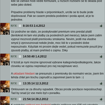
kde se zahlavi hodi vedle formulare, u nizsich rozliseni se to sklada pod
sebe jako doted.
Pripadne problemy hlaste v pripominkach, urcite se to bude jeste
dopilovavat. Pak se casem predela podobne i posta apod, at je to
jednotne.
NYX
8:16:53 2.4.2012
Uz podruhe se stalo, ze poskytovatel premium sms prestal platit
(tentokrat mi tam visi platby za poslednich pet mesicu), takze jsem zatim
vypnul moznost platit premiovku smskama. Nevim, jestli ma vlastne
smysl ji zprovoznovat nekde jinde, moc lidi to v posledni dobe
nepouzivalo. Kdyztak mi prosim dejte vedet, pokud nemuzete pouzit jiny
zpusob platby, at mam prehled o zajmu. Diky
NYX
14:50:40 1.4.2012
V trzisti je nyni mozne ignorovat vybrane kategorie/podkategorie, takze
cloveku ve vypisu neprekazi pro nej nezajimave veci.
A
ukladani hledani
se presunulo z premiovky do normalni verze, jsem tim
tehda chtel jen trochu zaprudit a zapomnel jsem to tam :-)
NYX
13:35:14 12.3.2012
Omlouvam se za dlouhy vypadek. Obcas proste pocitace neposlouchaji.
Tad by snad jiz vse melo byt v poradku.
NYX
21:54:14 28.2.2012