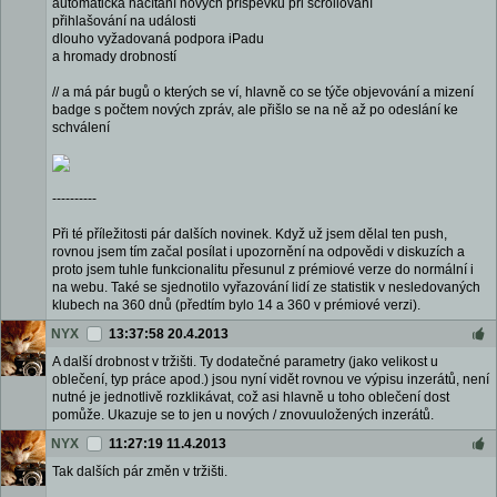
automatická načítání nových příspěvků při scrollování
přihlašování na události
dlouho vyžadovaná podpora iPadu
a hromady drobností
// a má pár bugů o kterých se ví, hlavně co se týče objevování a mizení
badge s počtem nových zpráv, ale přišlo se na ně až po odeslání ke
schválení
----------
Při té příležitosti pár dalších novinek. Když už jsem dělal ten push,
rovnou jsem tím začal posílat i upozornění na odpovědi v diskuzích a
proto jsem tuhle funkcionalitu přesunul z prémiové verze do normální i
na webu. Také se sjednotilo vyřazování lidí ze statistik v nesledovaných
klubech na 360 dnů (předtím bylo 14 a 360 v prémiové verzi).
NYX
13:37:58 20.4.2013
A další drobnost v tržišti. Ty dodatečné parametry (jako velikost u
oblečení, typ práce apod.) jsou nyní vidět rovnou ve výpisu inzerátů, není
nutné je jednotlivě rozklikávat, což asi hlavně u toho oblečení dost
pomůže. Ukazuje se to jen u nových / znovuuložených inzerátů.
NYX
11:27:19 11.4.2013
Tak dalších pár změn v tržišti.