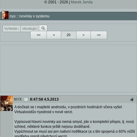
© 2001 - 2026 |
Marek Janda
nyx :: novinky v systemu
<<
<
>
>>
NYX
8:47:58 4.5.2013
A dočkali se i majitelé androidu, v pozdních hodinách včera vyšel
Virtualvoidův nyxdroid v nové verzi.
Vypisovat hlavní novinky asi nemá smysl, jde o kompletní přepis, tj. nový
vzhled, některé funkce ještě nejsou dodělané.
Vypíchnout se musí asi jen nativní notifikace (a s tím spojená o 60% nižší
spotřeba oproti předchozí verzi).