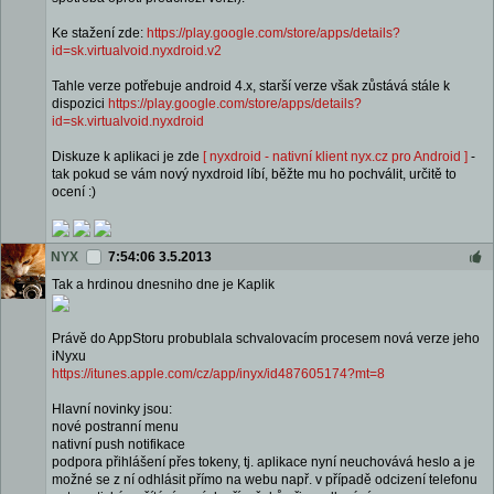
Ke stažení zde:
https://play.google.com/store/apps/details?
id=sk.virtualvoid.nyxdroid.v2
Tahle verze potřebuje android 4.x, starší verze však zůstává stále k
dispozici
https://play.google.com/store/apps/details?
id=sk.virtualvoid.nyxdroid
Diskuze k aplikaci je zde
[ nyxdroid - nativní klient nyx.cz pro Android ]
-
tak pokud se vám nový nyxdroid líbí, běžte mu ho pochválit, určitě to
ocení :)
NYX
7:54:06 3.5.2013
Tak a hrdinou dnesniho dne je Kaplik
Právě do AppStoru probublala schvalovacím procesem nová verze jeho
iNyxu
https://itunes.apple.com/cz/app/inyx/id487605174?mt=8
Hlavní novinky jsou:
nové postranní menu
nativní push notifikace
podpora přihlášení přes tokeny, tj. aplikace nyní neuchovává heslo a je
možné se z ní odhlásit přímo na webu např. v případě odcizení telefonu