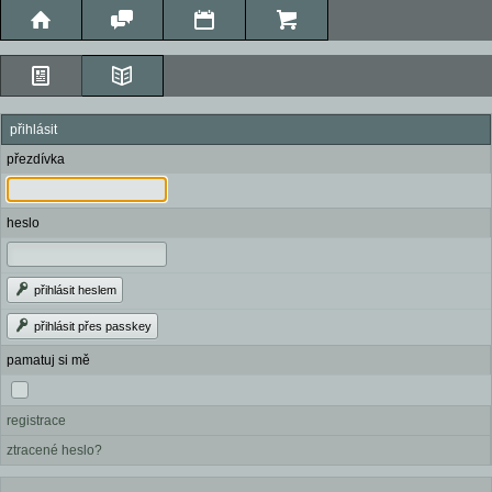
přihlásit
přezdívka
heslo
přihlásit heslem
přihlásit přes passkey
pamatuj si mě
registrace
ztracené heslo?