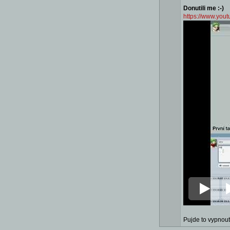
Donutili me :-)
https://www.yo
Pujde to vypnout,