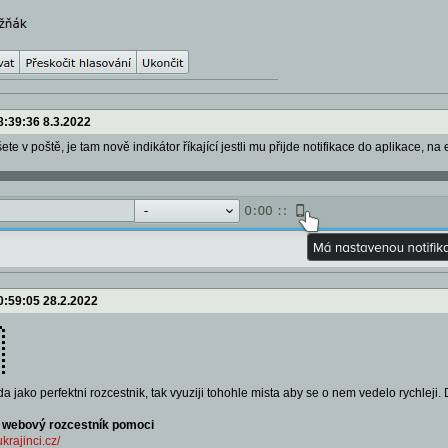
8:39:36 8.3.2022
te v poště, je tam nově indikátor říkající jestli mu přijde notifikace do aplikace, 
0:59:05 28.2.2022

a jako perfektni rozcestnik, tak vyuziji tohohle mista aby se o nem vedelo rychleji.
– webový rozcestník pomoci
krajinci.cz/