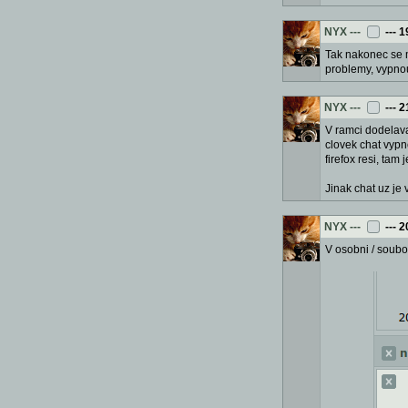
NYX
---
---
1
Tak nakonec se m
problemy, vypnou
NYX
---
---
2
V ramci dodelav
clovek chat vypn
firefox resi, tam
Jinak chat uz je
NYX
---
---
2
V osobni / soubo