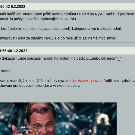
:50:42 6.2.2022
ěl další věc, kterou jsem ještě nestihl dodělat ze starého Nyxu. Takže již jde zase u
ňovat do pošty na vložení vyhovujícího inzerátu.
text (mělo by to umět i negace, fráze apod), kategorie a typ (nákup/prodej).
migrovat i data ze starého Nyxu, ale po roce už to asi nemá moc smysl.
9:56:40 1.2.2022
 dokázali! Jsme součástí národního kulturního dědictví...nebo tak něco ^_^
 Jando,
Vám oznámili, že jsme Vaše stránky nyx.cz
https://www.nyx.cz
zařadili mezi výběro
uchování pro budoucí historické a výzkumné účely.