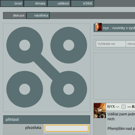
úvod
témata
události
tržiště
diskuze
nástěnka
nyx :: novinky v sy
NYX
---
---
8
Udělal jsem jedn
nich.
přihlásit
přezdívka
Přemýšlím nad po