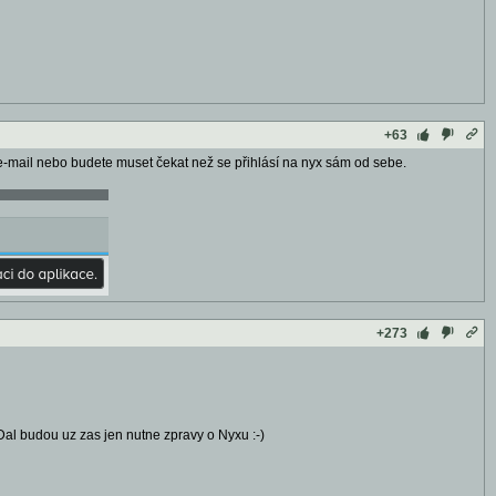
+63
na e-mail nebo budete muset čekat než se přihlásí na nyx sám od sebe.
+273
 Dal budou uz zas jen nutne zpravy o Nyxu :-)