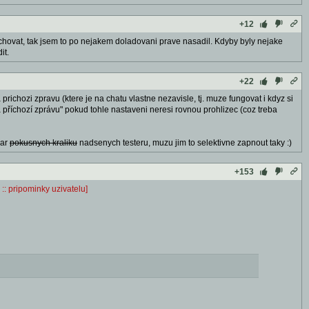
+12
sachovat, tak jsem to po nejakem doladovani prave nasadil. Kdyby byly nejake
it.
+22
richozi zpravu (ktere je na chatu vlastne nezavisle, tj. muze fungovat i kdyz si
 příchozí zprávu" pokud tohle nastaveni neresi rovnou prohlizec (coz treba
par
pokusnych kraliku
nadsenych testeru, muzu jim to selektivne zapnout taky :)
+153
: pripominky uzivatelu]