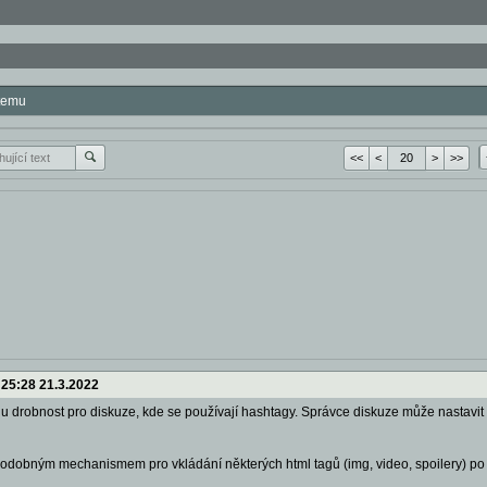
stemu
<<
<
>
>>
:25:28 21.3.2022
u drobnost pro diskuze, kde se používají hashtagy. Správce diskuze může nastavit 
dobným mechanismem pro vkládání některých html tagů (img, video, spoilery) po n