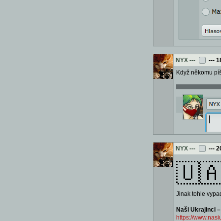
NYX
---
---
1
Když někomu píše
NYX
---
---
2
🇺
Jinak tohle vypad
Naši Ukrajinci 
https://www.nasiu