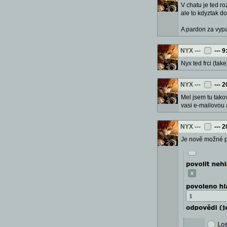
V chatu je ted r
ale to kdyztak d
A pardon za vypa
NYX
---
---
9
Nyx ted frci (ta
NYX
---
---
2
Mel jsem tu tako
vasi e-mailovou 
NYX
---
---
2
Je nově možné př