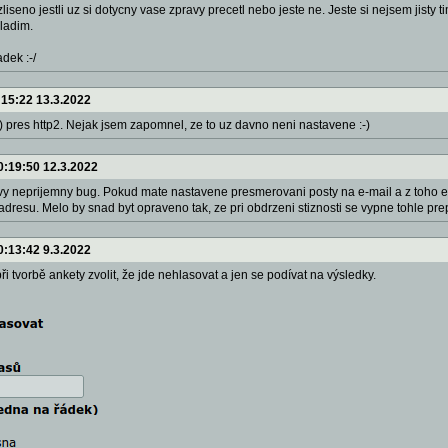
ozliseno jestli uz si dotycny vase zpravy precetl nebo jeste ne. Jeste si nejsem jis
oladim.
dek :-/
:15:22 13.3.2022
ke) pres http2. Nejak jsem zapomnel, ze to uz davno neni nastavene :-)
0:19:50 12.3.2022
vy neprijemny bug. Pokud mate nastavene presmerovani posty na e-mail a z toho e-
adresu. Melo by snad byt opraveno tak, ze pri obdrzeni stiznosti se vypne tohle prep
0:13:42 9.3.2022
i tvorbě ankety zvolit, že jde nehlasovat a jen se podívat na výsledky.