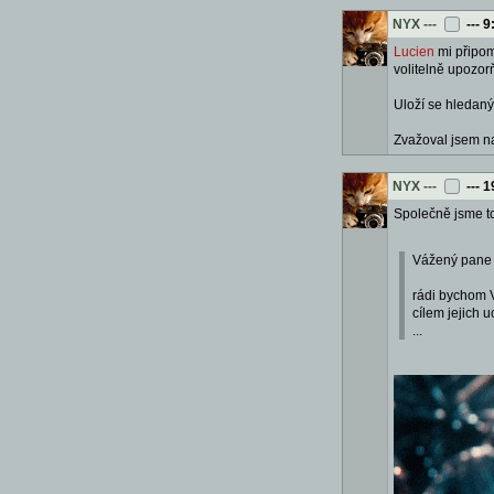
NYX
---
---
9
Lucien
mi připomn
volitelně upozor
Uloží se hledaný 
Zvažoval jsem na
NYX
---
---
1
Společně jsme to
Vážený pane
rádi bychom 
cílem jejich 
...