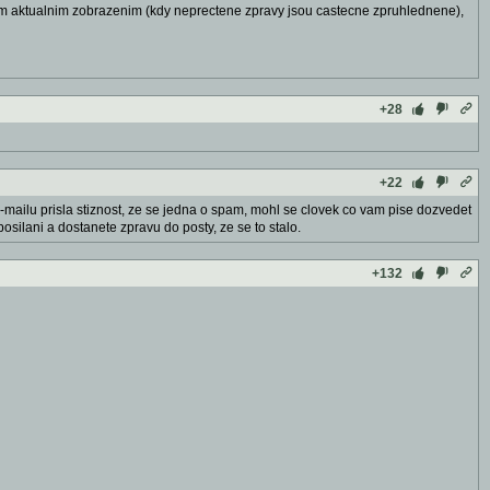
ty tim aktualnim zobrazenim (kdy neprectene zpravy jsou castecne zpruhlednene),
+28
+22
mailu prisla stiznost, ze se jedna o spam, mohl se clovek co vam pise dozvedet
osilani a dostanete zpravu do posty, ze se to stalo.
+132