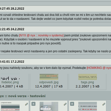
9:27:45 28.2.2022
i ozvali ohledne testovani chatu asi dva lidi a chvili nim se mi s tim uz nechtelo 
t se to da v nastaveni. Tak dejte vedet co jsem kdyztak rozbil nebo je potreba dolad
1:21:45 24.2.2022
ani toho chatu
[NYX @ nyx :: novinky v systemu]
jsem pridal zvukove upozorneni na p
e). Kdyztak v osobni / nastaveni si ho muzete vypnout pres "zvukové upozornění na
 je nutne si to naopak pripadne pro nyx povolit).
 v nejake testovaci verzi nastaveny a jen pro ostatni zaslepeny. Tak kdyby se naslo 
0:41:01 17.2.2022
ry jsou nahledy souboru, aby se v tom dalo lip vyznat. Podekujte
[HOWKING @ nyx :