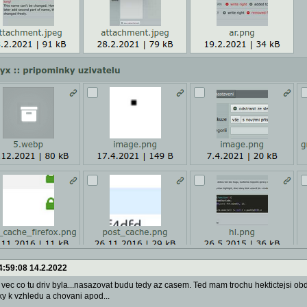
4:59:08 14.2.2022
i vec co tu driv byla...nasazovat budu tedy az casem. Ted mam trochu hektictejsi obd
y k vzhledu a chovani apod...