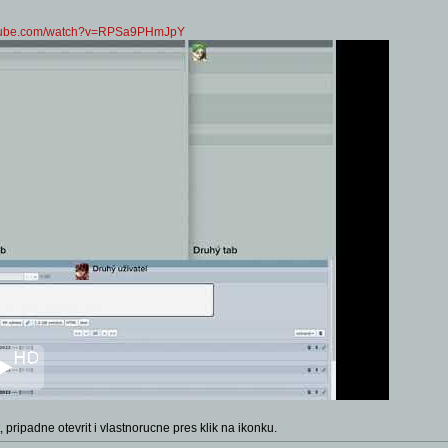
utube.com/watch?v=RPSa9PHmJpY
 pripadne otevrit i vlastnorucne pres klik na ikonku.