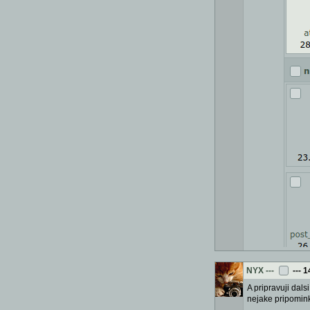
NYX
---
---
1
A pripravuji dals
nejake pripomink