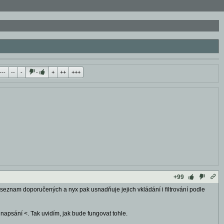
---
--
-
-
+
++
+++
+99
seznam doporučených a nyx pak usnadňuje jejich vkládání i filtrování podle
apsání <. Tak uvidím, jak bude fungovat tohle.