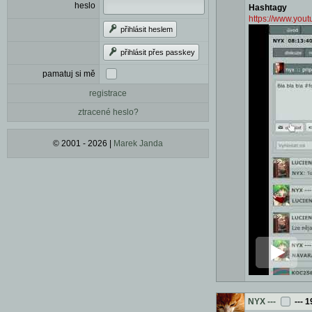
heslo
Hashtagy
https://www.yo
přihlásit heslem
přihlásit přes passkey
pamatuj si mě
registrace
ztracené heslo?
© 2001 - 2026 |
Marek Janda
NYX
---
---
1